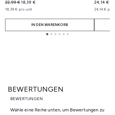
Unverbindliche Preisempfehlung:
Aktueller Preis:
22,99 €
18,39 €
24,14 €
18,39 € pro unit
24,14 € pro 
IN DEN WARENKORB
Showing slide 1