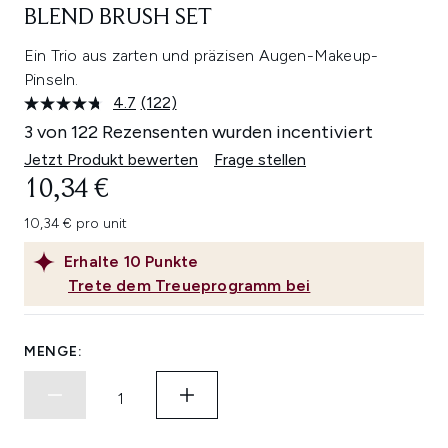
BLEND BRUSH SET
Ein Trio aus zarten und präzisen Augen-Makeup-
Pinseln.
4.7
(122)
122
Bewertungen
3 von 122 Rezensenten wurden incentiviert
lesen.
Link
Jetzt Produkt bewerten
Frage stellen
auf
10,34 €
derselben
Seite.
10,34 € pro unit
Erhalte
10
Punkte
Trete dem Treueprogramm bei
MENGE: