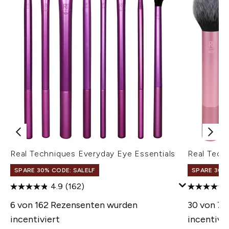
Real Techniques Everyday Eye Essentials
Real Tech
SPARE 30% CODE: SALELF
SPARE 30% 
4.9
(162)
6 von 162 Rezensenten wurden
30 von 7
incentiviert
incentivie