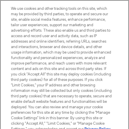
LOOKFANTASTIC ist Europas ultimativer
Beauty-Onlineshop mit den besten
We use cookies and other tracking tools on this site, which
Produkten aus Haut- und Haarpflege
may be provided by third parties, to operate and secure our
sowie Make-Up von über 200
site, enable social media features, enhance performance,
renommierten Marken. Shoppe online
tailor user experiences, support our marketing and
oder über die App mit kostenloser
advertising efforts. These also enable us and third parties to
access and record user and activity data, such as IP
Lieferung ab einem Einkaufswert von 30€.
addresses and online identifiers, referring URLs, searches
and interactions, browser and device details, and other
Cookie-Einwilligung
usage information, which may be used to provide enhanced
Do Not Sell or Share My Personal
functionality and personalized experiences, analyze and
Information
improve performance, and reach users with more relevant
content and ads on this site and across third party sites. If
you click “Accept All” this site may deploy cookies (including
HILFE & INFORMATION
third party cookies) for all of these purposes. If you click
“Limit Cookies,” your IP address and other browsing
information may still be collected but only cookies (including
IMPRESSUM
third party cookies) that are necessary to operate, secure and
enable default website features and functionalities will be
deployed. You can also review and manage your cookie
ÜBER LOOKFANTASTIC
preferences for this site at any time by clicking the “Manage
Cookie Settings” link in this banner. By using this site or
clicking "Accept All," "Limit Cookies," or "Manage Cookie
Settings," you acknowledge and accept our
Privacy Policy