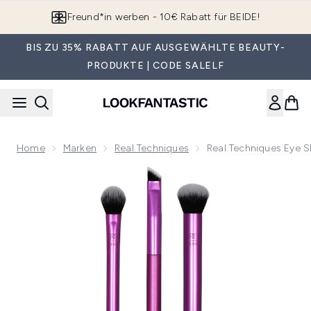
Zum Hauptinhalt springen
App downloaden & Extra-Rabatte erhalten*
BIS ZU 35% RABATT AUF AUSGEWÄHLTE BEAUTY-
PRODUKTE | CODE SALELF
Home
Marken
Real Techniques
Real Techniques Eye S
Now showing image 1 Real Techniques Eye Shade + Blend Br