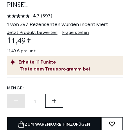
PINSEL
4.7
(397)
397
Bewertungen
1 von 397 Rezensenten wurden incentiviert
lesen.
Link
Jetzt Produkt bewerten
Frage stellen
auf
11,49 €
derselben
Seite.
11,49 € pro unit
Erhalte
11
Punkte
Trete dem Treueprogramm bei
MENGE:
ZUM WARENKORB HINZUFÜGEN