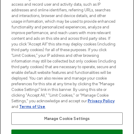
access and record user and activity data, such as IP
Lieferung ab einem Einkaufswert von 30€.
addresses and online identifiers, referring URLs, searches
and interactions, browser and device details, and other
Cookie-Einwilligung
usage information, which may be used to provide enhanced
Do Not Sell or Share My Personal
functionality and personalized experiences, analyze and
Information
improve performance, and reach users with more relevant
content and ads on this site and across third party sites. If
you click “Accept All” this site may deploy cookies (including
HILFE & INFORMATION
third party cookies) for all of these purposes. If you click
“Limit Cookies,” your IP address and other browsing
information may still be collected but only cookies (including
IMPRESSUM
third party cookies) that are necessary to operate, secure and
enable default website features and functionalities will be
deployed. You can also review and manage your cookie
ÜBER LOOKFANTASTIC
preferences for this site at any time by clicking the “Manage
Cookie Settings” link in this banner. By using this site or
clicking "Accept All," "Limit Cookies," or "Manage Cookie
Settings," you acknowledge and accept our
Privacy Policy
and
Terms of Use
.
Pay Securely With
Manage Cookie Settings