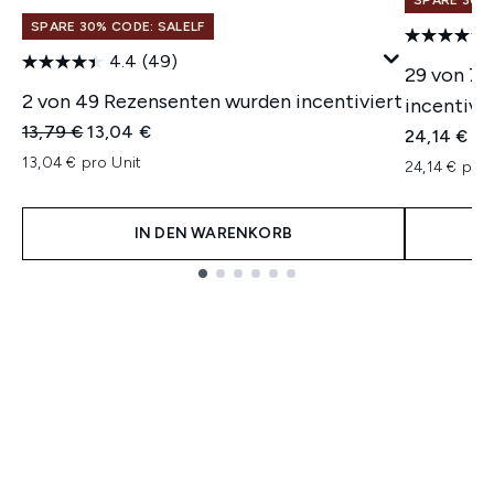
SPARE 30% 
SPARE 30% CODE: SALELF
4.4
(49)
29 von 7
2 von 49 Rezensenten wurden incentiviert
incentivie
Unverbindliche Preisempfehlung:
Aktueller Preis:
13,79 €
13,04 €
24,14 €
13,04 € pro Unit
24,14 € pro 
IN DEN WARENKORB
Showing slide 1