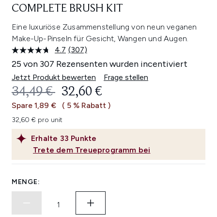
COMPLETE BRUSH KIT
Eine luxuriöse Zusammenstellung von neun veganen
Make-Up-Pinseln für Gesicht, Wangen und Augen.
4.7
(307)
307
Bewertungen
25 von 307 Rezensenten wurden incentiviert
lesen.
Link
Jetzt Produkt bewerten
Frage stellen
auf
UNVERBINDLICHE PREISEMPFEHL
AKTUELLER PREIS:
34,49 €
32,60 €
derselben
Seite.
Spare 1,89 €
( 5 % Rabatt )
32,60 € pro unit
Erhalte
33
Punkte
Trete dem Treueprogramm bei
MENGE: