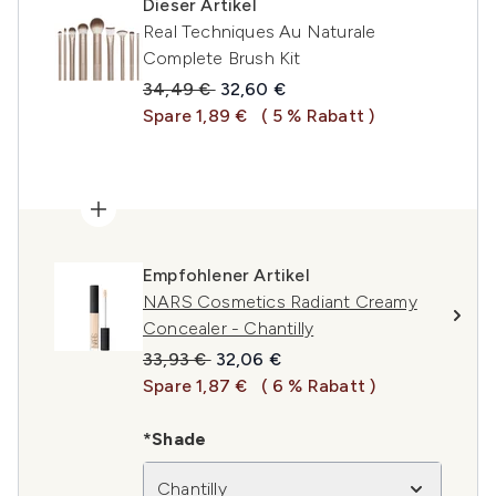
Dieser Artikel
Real Techniques Au Naturale
Complete Brush Kit
Unverbindliche Preisempfehlung:
Aktueller Preis:
34,49 €
32,60 €
Spare 1,89 €
( 5 % Rabatt )
Empfohlener Artikel
NARS Cosmetics Radiant Creamy
Concealer - Chantilly
Unverbindliche Preisempfehlung:
Aktueller Preis:
33,93 €
32,06 €
Spare 1,87 €
( 6 % Rabatt )
*Shade
Chantilly