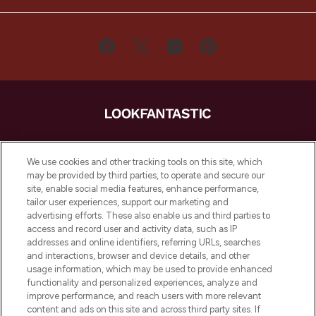
LOOKFANTASTIC ist Europas ultimativer
Beauty-Onlineshop mit den besten
We use cookies and other tracking tools on this site, which
Produkten aus Haut- und Haarpflege
may be provided by third parties, to operate and secure our
sowie Make-Up von über 200
site, enable social media features, enhance performance,
renommierten Marken. Shoppe online
tailor user experiences, support our marketing and
oder über die App mit kostenloser
advertising efforts. These also enable us and third parties to
access and record user and activity data, such as IP
Lieferung ab einem Einkaufswert von 30€.
addresses and online identifiers, referring URLs, searches
and interactions, browser and device details, and other
Cookie-Einwilligung
usage information, which may be used to provide enhanced
Do Not Sell or Share My Personal
functionality and personalized experiences, analyze and
Information
improve performance, and reach users with more relevant
content and ads on this site and across third party sites. If