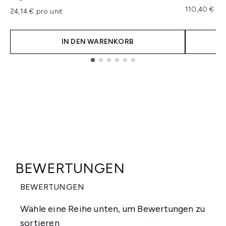
110,40 € pr
24,14 € pro unit
IN DEN WARENKORB
Showing slide 1