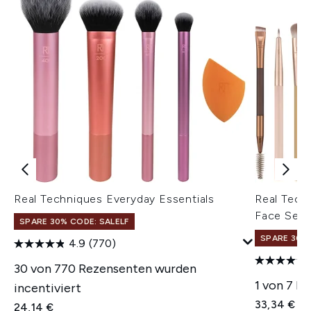
Real Techniques Everyday Essentials
Real Tech
Face Set
SPARE 30% CODE: SALELF
SPARE 30% 
4.9
(770)
30 von 770 Rezensenten wurden
1 von 7 R
incentiviert
33,34 €
24,14 €