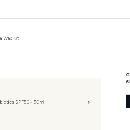
a Wax Kit
G
6
obiotics SPF50+ 50ml