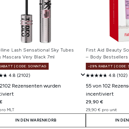
lline Lash Sensational Sky Tubes
First Aid Beauty S
g Mascara Very Black 7ml
– Body Bestsellers
RABATT | CODE: SONNTAG
-29% RABATT | CODE
4.8
(2102)
4.8
(102)
 2102 Rezensenten wurden
55 von 102 Rezen
iviert
incentiviert
 €
29,90 €
pro MLT
29,90 € pro unit
IN DEN WARENKORB
IN DE