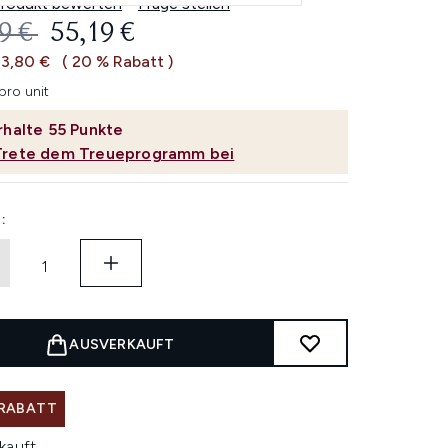
Produkt bewerten
Frage stellen
ERBINDLICHE PREISEMPFEHLUNG:
AKTUELLER PREIS:
9 €
55,19 €
13,80 €
( 20 % Rabatt )
pro unit
rhalte
55
Punkte
Trete dem Treueprogramm bei
:
AUSVERKAUFT
 RABATT
kauft