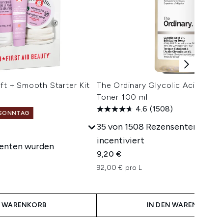
oft + Smooth Starter Kit
The Ordinary Glycolic Acid 7% P
Toner 100 ml
4.6
(1508)
: SONNTAG
35 von 1508 Rezensenten wur
incentiviert
senten wurden
9,20 €
92,00 € pro L
N WARENKORB
IN DEN WARENKORB