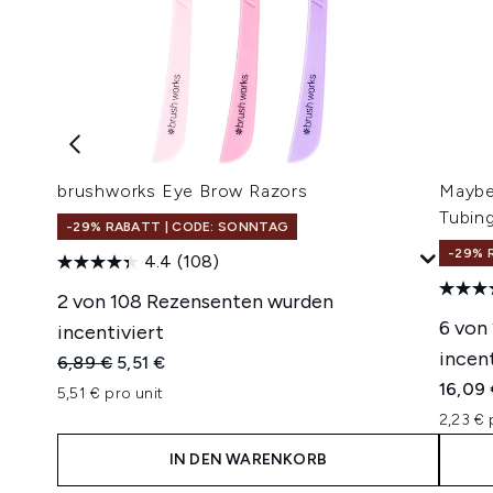
brushworks Eye Brow Razors
Maybe
Tubin
-29% RABATT | CODE: SONNTAG
-29% 
4.4
(108)
2 von 108 Rezensenten wurden
6 von
incentiviert
incent
Unverbindliche Preisempfehlung:
Aktueller Preis:
6,89 €
5,51 €
16,09
5,51 € pro unit
2,23 € 
IN DEN WARENKORB