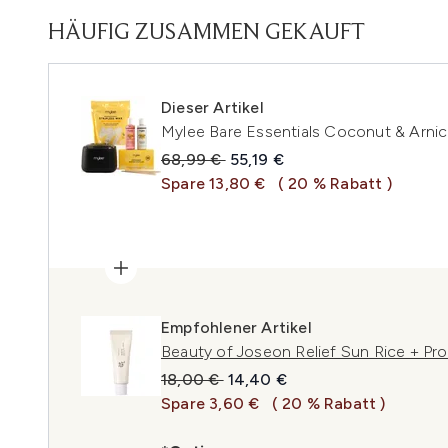
HÄUFIG ZUSAMMEN GEKAUFT
Dieser Artikel
Mylee Bare Essentials Coconut & Arnic
Unverbindliche Preisempfehlung:
Aktueller Preis:
68,99 €
55,19 €
Spare 13,80 €
( 20 % Rabatt )
Empfohlener Artikel
Beauty of Joseon Relief Sun Rice + Pr
Unverbindliche Preisempfehlung:
Aktueller Preis:
18,00 €
14,40 €
Spare 3,60 €
( 20 % Rabatt )