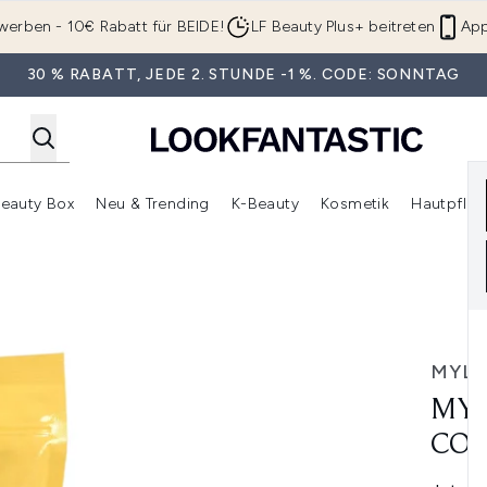
Zum Hauptinhalt springen
werben - 10€ Rabatt für BEIDE!
LF Beauty Plus+ beitreten
App
30 % RABATT, JEDE 2. STUNDE -1 %. CODE: SONNTAG
eauty Box
Neu & Trending
K-Beauty
Kosmetik
Hautpfleg
r Shop)
lden (SALE)
Untermenü Anmelden (Geschenke)
Untermenü Anmelden (Marken)
Untermenü Anmelden (Beauty Box)
Untermenü Anmelden (Neu & T
Unt
& Arnica Wax Kit
MYLE
MYL
COC