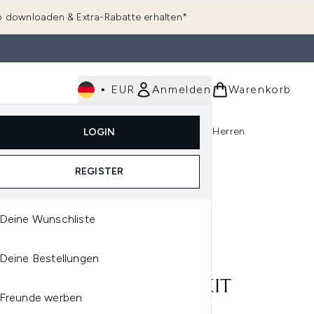
 downloaden & Extra-Rabatte erhalten*
•
EUR
Anmelden
Warenkorb
e
Haarpflege
Parfum
Körperpflege
Herren
LOGIN
rending)
ermenü Anmelden (K-Beauty)
Untermenü Anmelden (Kosmetik)
Untermenü Anmelden (Hautpflege)
Untermenü Anmelden (Haarpflege)
Untermenü Anmelden (Parfum)
REGISTER
Deine Wunschliste
E
Deine Bestellungen
EE BARE ESSENTIALS
ONUT & ARNICA WAX KIT
Freunde werben