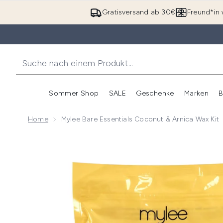
Gratisversand ab 30€
Freund*in 
Sommer Shop
SALE
Geschenke
Marken
B
Untermenü Anmelden (Somme
Untermenü Anme
Home
Mylee Bare Essentials Coconut & Arnica Wax Kit
Now showing image 1 Mylee Bare Essentials Coconut 