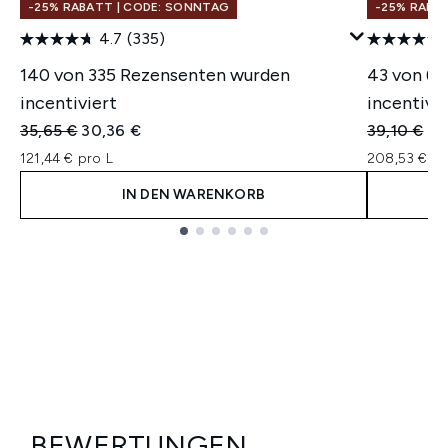
-25% RABATT | CODE: SONNTAG
-25% RABA
4.7
(335)
140 von 335 Rezensenten wurden
43 von 6
incentiviert
incentivie
Unverbindliche Preisempfehlung:
Aktueller Preis:
Unverbindl
Akt
35,65 €
30,36 €
39,10 €
31
121,44 € pro L
208,53 € pr
IN DEN WARENKORB
Showing slide 1