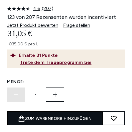
4.6
(207)
207
Bewertungen
123 von 207 Rezensenten wurden incentiviert
lesen.
Link
Jetzt Produkt bewerten
Frage stellen
auf
31,05 €
derselben
Seite.
1035,00 € pro L
Erhalte
31
Punkte
Trete dem Treueprogramm bei
MENGE:
ZUM WARENKORB HINZUFÜGEN