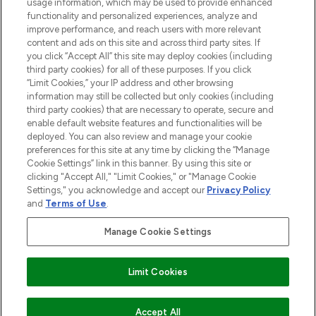
usage information, which may be used to provide enhanced
Do Not Sell or Share My Personal
functionality and personalized experiences, analyze and
Information
improve performance, and reach users with more relevant
content and ads on this site and across third party sites. If
you click “Accept All” this site may deploy cookies (including
HILFE & INFORMATION
third party cookies) for all of these purposes. If you click
“Limit Cookies,” your IP address and other browsing
information may still be collected but only cookies (including
IMPRESSUM
third party cookies) that are necessary to operate, secure and
enable default website features and functionalities will be
deployed. You can also review and manage your cookie
ÜBER LOOKFANTASTIC
preferences for this site at any time by clicking the “Manage
Cookie Settings” link in this banner. By using this site or
clicking "Accept All," "Limit Cookies," or "Manage Cookie
Settings," you acknowledge and accept our
Privacy Policy
and
Terms of Use
.
Pay Securely With
Manage Cookie Settings
Limit Cookies
2026 THG Beauty Europe GmbH Maximilianstrasse 54 80538 Munich
ZUM WARENKORB HINZUFÜGEN
Accept All