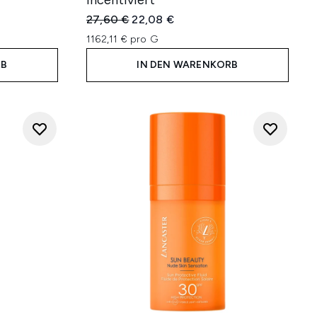
incentiviert
hlung:
Unverbindliche Preisempfehlung:
Aktueller Preis:
27,60 €
22,08 €
1162,11 € pro G
RB
IN DEN WARENKORB