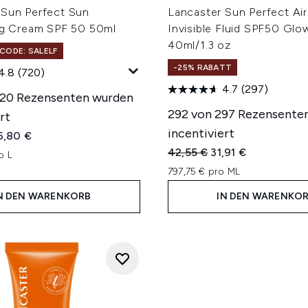
 Sun Perfect Sun
Lancaster Sun Perfect Air
ing Cream SPF 50 50ml
Invisible Fluid SPF50 Glo
40ml/1.3 oz
CODE: SALELF
-25% RABATT
4.8
(720)
4.7
(297)
720 Rezensenten wurden
292 von 297 Rezensente
rt
incentiviert
iche Preisempfehlung:
tueller Preis:
6,80 €
Unverbindliche Preisempfe
Aktueller Preis:
42,55 €
31,91 €
o L
797,75 € pro ML
N DEN WARENKORB
IN DEN WARENKO