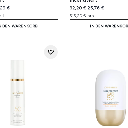
rt
incentiviert
iche Preisempfehlung:
ueller Preis:
Unverbindliche Preisempfe
Aktueller Preis:
,29 €
32,20 €
25,76 €
o L
515,20 € pro L
N DEN WARENKORB
IN DEN WARENKO