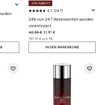
-25% RABATT
4.7
(247)
wurden
246 von 247 Rezensenten wurden
incentiviert
hlung:
Unverbindliche Preisempfehlung:
Aktueller Preis:
42,55 €
31,91 €
797,75 € pro ML
RB
IN DEN WARENKORB