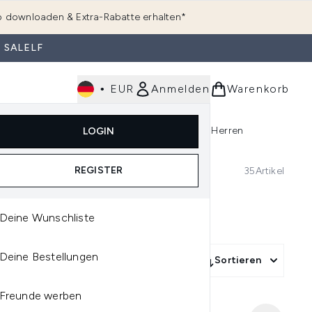
 downloaden & Extra-Rabatte erhalten*
 SALELF
•
EUR
Anmelden
Warenkorb
e
Haarpflege
Parfum
Körperpflege
Herren
LOGIN
rending)
ermenü Anmelden (K-Beauty)
Untermenü Anmelden (Kosmetik)
Untermenü Anmelden (Hautpflege)
Untermenü Anmelden (Haarpflege)
Untermenü Anmelden (Parfum)
REGISTER
35
Artikel
Deine Wunschliste
Deine Bestellungen
ulation
Mehr Filter +
Sortieren
Freunde werben