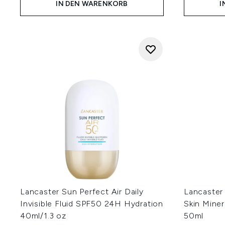
IN DEN WARENKORB
I
Lancaster Sun Perfect Air Daily
Lancaster
Invisible Fluid SPF50 24H Hydration
Skin Mine
40ml/1.3 oz
50ml