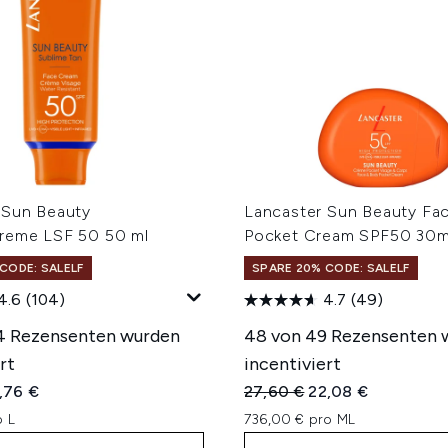
 Sun Beauty
Lancaster Sun Beauty Fa
reme LSF 50 50 ml
Pocket Cream SPF50 30m
CODE: SALELF
SPARE 20% CODE: SALELF
4.6
(104)
4.7
(49)
4 Rezensenten wurden
48 von 49 Rezensenten 
rt
incentiviert
iche Preisempfehlung:
tueller Preis:
Unverbindliche Preisempfe
Aktueller Preis:
,76 €
27,60 €
22,08 €
o L
736,00 € pro ML