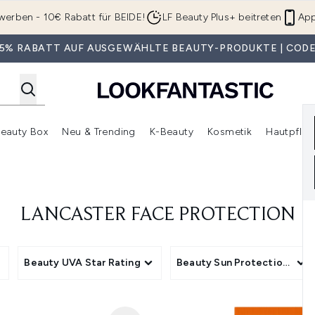
Zum Hauptinhalt springen
werben - 10€ Rabatt für BEIDE!
LF Beauty Plus+ beitreten
App
 35% RABATT AUF AUSGEWÄHLTE BEAUTY-PRODUKTE | CODE
eauty Box
Neu & Trending
K-Beauty
Kosmetik
Hautpfleg
r Shop)
lden (SALE)
Untermenü Anmelden (Geschenke)
Untermenü Anmelden (Marken)
Untermenü Anmelden (Beauty Box)
Untermenü Anmelden (Neu & T
Unt
LANCASTER FACE PROTECTION
Beauty UVA Star Rating
Beauty Sun Protection Form