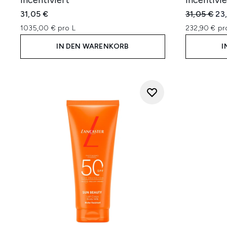
incentiviert
incentivie
Unverbindl
Akt
31,05 €
31,05 €
23
1035,00 € pro L
232,90 € pr
IN DEN WARENKORB
I