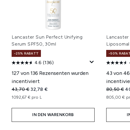
Lancaster Sun Perfect Unifying
Lancaster 
Serum SPF50, 30ml
Liposomal
-25% RABATT
-50% RABA
4.6
(136)
127 von 136 Rezensenten wurden
43 von 46
incentiviert
incentivie
Unverbindliche Preisempfehlung:
Aktueller Preis:
Unverbindl
Ak
43,70 €
32,78 €
80,50 €
4
1092,67 € pro L
805,00 € pr
IN DEN WARENKORB
I