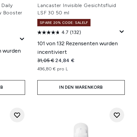
 Daily
Lancaster Invisible Gesichtsfluid
w Booster
LSF 30 50 ml
SPARE 20% CODE: SALELF
4.7
(132)
101 von 132 Rezensenten wurden
n wurden
incentiviert
Unverbindliche Preisempfehlung:
Aktueller Preis:
31,05 €
24,84 €
hlung:
496,80 € pro L
RB
IN DEN WARENKORB