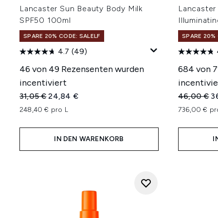
Lancaster Sun Beauty Body Milk
Lancaster
SPF50 100ml
Illuminat
SPARE 20% CODE: SALELF
SPARE 20% 
4.7
(49)
46 von 49 Rezensenten wurden
684 von 
incentiviert
incentivie
Unverbindliche Preisempfehlung:
Aktueller Preis:
Unverbindl
Ak
31,05 €
24,84 €
46,00 €
3
248,40 € pro L
736,00 € pr
IN DEN WARENKORB
I