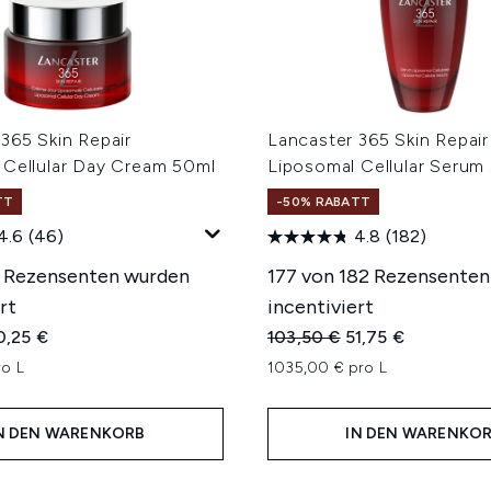
365 Skin Repair
Lancaster 365 Skin Repair
 Cellular Day Cream 50ml
Liposomal Cellular Serum
TT
-50% RABATT
4.6
(46)
4.8
(182)
 Rezensenten wurden
177 von 182 Rezensente
rt
incentiviert
iche Preisempfehlung:
tueller Preis:
Unverbindliche Preisempfe
Aktueller Preis:
0,25 €
103,50 €
51,75 €
o L
1035,00 € pro L
N DEN WARENKORB
IN DEN WARENKO