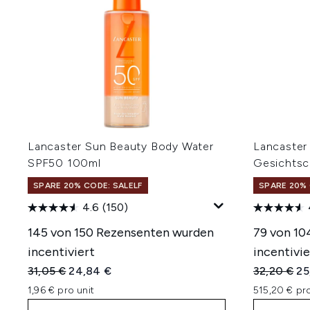
Lancaster Sun Beauty Body Water
Lancaster
SPF50 100ml
Gesichtsc
SPARE 20% CODE: SALELF
SPARE 20% 
4.6
(150)
145 von 150 Rezensenten wurden
79 von 10
incentiviert
incentivie
Unverbindliche Preisempfehlung:
Aktueller Preis:
Unverbindl
Ak
31,05 €
24,84 €
32,20 €
25
1,96 € pro unit
515,20 € pr