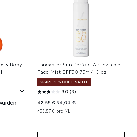
ce & Body
Lancaster Sun Perfect Air Invisible
l
Face Mist SPF50 75ml/1.3 oz
SPARE 20% CODE: SALELF
3.0
(3)
wurden
Unverbindliche Preisempfehlung:
Aktueller Preis:
42,55 €
34,04 €
453,87 € pro ML
hlung: