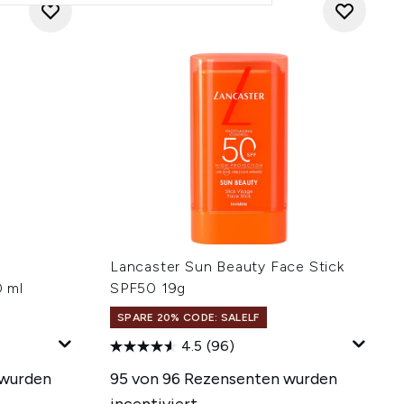
Lancaster Sun Beauty Face Stick
 ml
SPF50 19g
SPARE 20% CODE: SALELF
4.5
(96)
 wurden
95 von 96 Rezensenten wurden