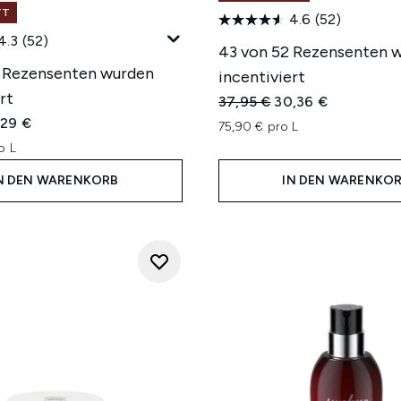
TT
4.6
(52)
4.3
(52)
43 von 52 Rezensenten 
 Rezensenten wurden
incentiviert
rt
Unverbindliche Preisempfe
Aktueller Preis:
37,95 €
30,36 €
iche Preisempfehlung:
ueller Preis:
,29 €
75,90 € pro L
o L
N DEN WARENKORB
IN DEN WARENKO