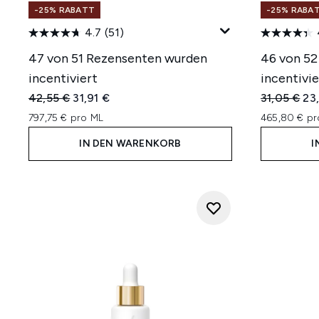
-25% RABATT
-25% RABA
4.7
(51)
47 von 51 Rezensenten wurden
46 von 52
incentiviert
incentivie
Unverbindliche Preisempfehlung:
Aktueller Preis:
Unverbindl
Akt
42,55 €
31,91 €
31,05 €
23
797,75 € pro ML
465,80 € pr
IN DEN WARENKORB
I