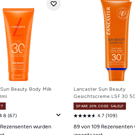
 Sun Beauty Body Milk
Lancaster Sun Beauty
0ml
Gesichtscreme LSF 30 50
TT
SPARE 20% CODE: SALELF
4.8
(67)
4.7
(109)
 Rezensenten wurden
89 von 109 Rezensenten