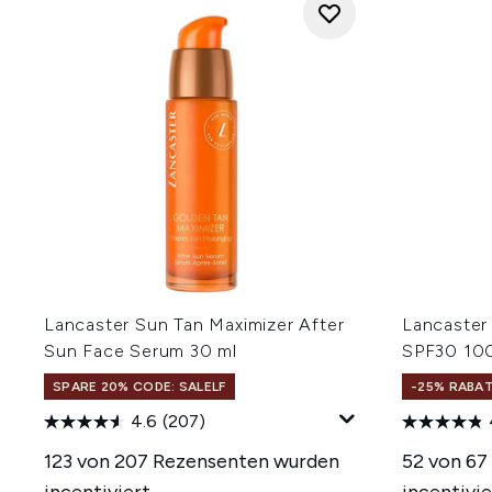
Lancaster Sun Tan Maximizer After
Lancaster
Sun Face Serum 30 ml
SPF30 10
SPARE 20% CODE: SALELF
-25% RABA
4.6
(207)
123 von 207 Rezensenten wurden
52 von 67