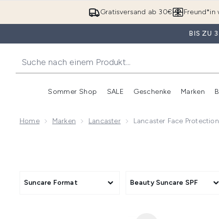
Gratisversand ab 30€
Freund*in 
BIS ZU
Sommer Shop
SALE
Geschenke
Marken
B
Untermenü Anmelden (Somme
Untermenü Anme
Home
Marken
Lancaster
Lancaster Face Protection
Suncare Format
Beauty Suncare SPF