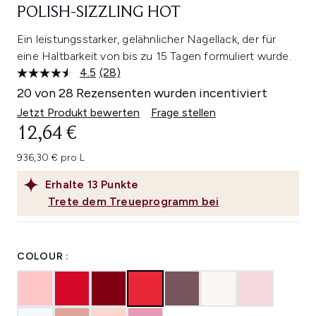
POLISH-SIZZLING HOT
Ein leistungsstarker, gelähnlicher Nagellack, der für
eine Haltbarkeit von bis zu 15 Tagen formuliert wurde.
4.5
(28)
28
Bewertungen
20 von 28 Rezensenten wurden incentiviert
lesen.
Link
Jetzt Produkt bewerten
Frage stellen
auf
12,64 €
derselben
Seite.
936,30 € pro L
Erhalte
13
Punkte
Trete dem Treueprogramm bei
COLOUR :