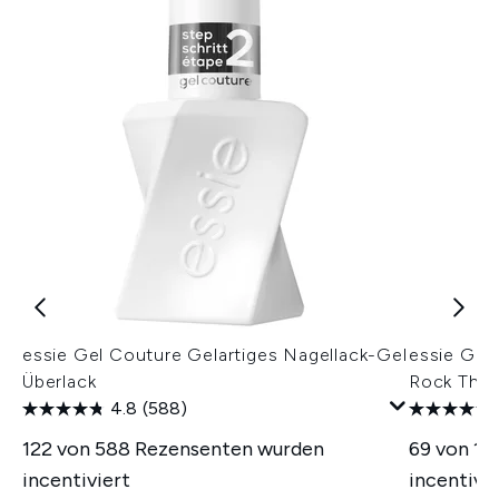
essie Gel Couture Gelartiges Nagellack-Gel
essie Gel 
Überlack
Rock The
4.8
(588)
122 von 588 Rezensenten wurden
69 von 11
incentiviert
incentivie