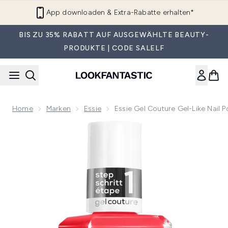
Zum Hauptinhalt springen
App downloaden & Extra-Rabatte erhalten*
BIS ZU 35% RABATT AUF AUSGEWÄHLTE BEAUTY-
PRODUKTE | CODE SALELF
Home
Marken
Essie
Essie Gel Couture Gel-Like Nail P
Now showing image 1 essie Gel Couture Gel-Like Nail Polish-