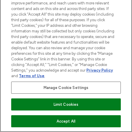
improve performance, and reach users with more relevant
content and ads on this site and across third party sites. If
you click “Accept All” this site may deploy cookies (including
third party cookies) for all of these purposes. If you click
“Limit Cookies,” your IP address and other browsing
information may still be collected but only cookies (including
third party cookies) that are necessary to operate, secure and
enable default website features and functionalities will be
deployed. You can also review and manage your cookie
preferences for this site at any time by clicking the “Manage
LOOKFANTASTIC ist Europas ultimativer
Cookie Settings” link in this banner. By using this site or
Beauty-Onlineshop mit den besten
clicking "Accept All," "Limit Cookies," or "Manage Cookie
Produkten aus Haut- und Haarpflege
Settings," you acknowledge and accept our
Privacy Policy
sowie Make-Up von über 200
and
Terms of Use
.
renommierten Marken. Shoppe online
oder über die App mit kostenloser
Manage Cookie Settings
Lieferung ab einem Einkaufswert von 30€.
Cookie-Einwilligung
Limit Cookies
Do Not Sell or Share My Personal
Information
ZUM WARENKORB HINZUFÜGEN
Accept All
HILFE & INFORMATION