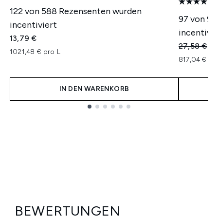
122 von 588 Rezensenten wurden
97 von 9
incentiviert
incentivie
13,79 €
Unverbindl
Ak
27,58 €
22
1021,48 € pro L
817,04 € pr
IN DEN WARENKORB
Showing slide 1