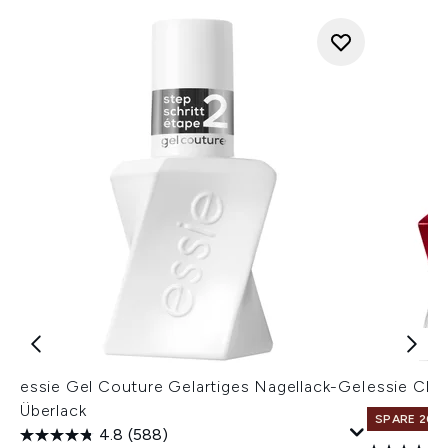
essie Gel Couture Gelartiges Nagellack-Gel
essie Cla
Überlack
SPARE 20% 
4.8
(588)