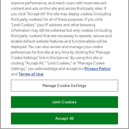
improve performance, and reach users with more relevant
content and ads on this site and across third party sites. If
you click “Accept All” this site may deploy cookies (including
third party cookies) for all of these purposes. If you click
“Limit Cookies,” your IP address and other browsing
information may still be collected but only cookies (including
third party cookies) that are necessary to operate, secure and
enable default website features and functionalities will be
deployed. You can also review and manage your cookie
preferences for this site at any time by clicking the “Manage
Cookie Settings” link in this banner. By using this site or
clicking "Accept All," "Limit Cookies," or "Manage Cookie
Settings," you acknowledge and accept our
Privacy Policy
and
Terms of Use
.
Manage Cookie Settings
Limit Cookies
MELDE DICH FÜR UNSEREN NEWSLETTER AN
ZUM WARENKORB HINZUFÜGEN
Accept All
ANMELDEN