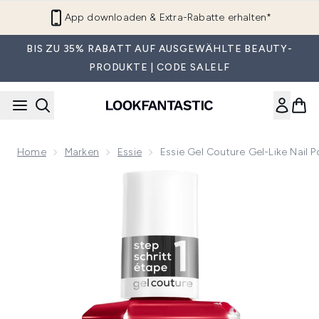
Zum Hauptinhalt springen
App downloaden & Extra-Rabatte erhalten*
BIS ZU 35% RABATT AUF AUSGEWÄHLTE BEAUTY-
PRODUKTE | CODE SALELF
Home
Marken
Essie
Essie Gel Couture Gel-Like Nail P
Now showing image 1 essie Gel Couture Gel-Like Nail Polish