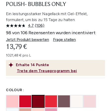
POLISH- BUBBLES ONLY
Ein leistungsstarker Nagellack mit Gel-Effekt,
formuliert, um bis zu 15 Tage zu halten.
4.7
(106)
106
Bewertungen
98 von 106 Rezensenten wurden incentiviert
lesen.
Link
Jetzt Produkt bewerten
Frage stellen
auf
13,79 €
derselben
Seite.
1021,48 € pro L
Erhalte
14
Punkte
Trete dem Treueprogramm bei
COLOUR :