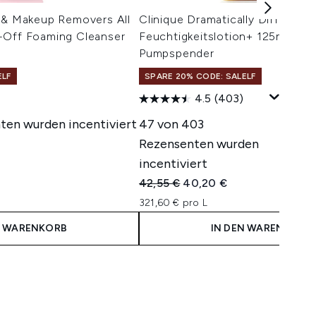
s & Makeup Removers All
Clinique Dramatically Different
-Off Foaming Cleanser
Feuchtigkeitslotion+ 125ml mit
Pumpspender
ELF
SPARE 20% CODE: SALELF
4.5
(403)
50
ten wurden incentiviert
47 von 403
Rezensenten wurden
incentiviert
Unverbindliche Preisempfehlung:
Aktueller Preis:
42,55 €
40,20 €
321,60 € pro L
N WARENKORB
IN DEN WARENKORB