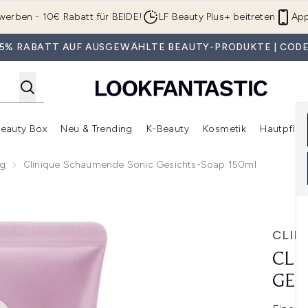
Zum Hauptinhalt springen
werben - 10€ Rabatt für BEIDE!
LF Beauty Plus+ beitreten
App
 35% RABATT AUF AUSGEWÄHLTE BEAUTY-PRODUKTE | CODE
eauty Box
Neu & Trending
K-Beauty
Kosmetik
Hautpfleg
r Shop)
lden (SALE)
Untermenü Anmelden (Geschenke)
Untermenü Anmelden (Marken)
Untermenü Anmelden (Beauty Box)
Untermenü Anmelden (Neu & T
Unt
ng
Clinique Schäumende Sonic Gesichts-Soap 150ml
sichts-Soap 150ml
CLIN
CLI
GES