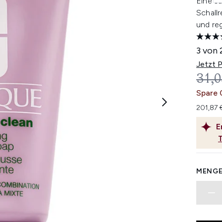
Eine s
Schallr
und reg
3 von 
Jetzt 
UNV
31,0
Spare 
201,87 
E
MENGE