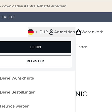
 downloaden & Extra-Rabatte erhalten*
 SALELF
•
EUR
Anmelden
Warenkorb
e
Haarpflege
Parfum
Körperpflege
Herren
LOGIN
rending)
ermenü Anmelden (K-Beauty)
Untermenü Anmelden (Kosmetik)
Untermenü Anmelden (Hautpflege)
Untermenü Anmelden (Haarpflege)
Untermenü Anmelden (Parfum)
REGISTER
Deine Wunschliste
IQUE
Deine Bestellungen
NIQUE SCHÄUMENDE SONIC
ICHTS-SOAP 150ML
Freunde werben