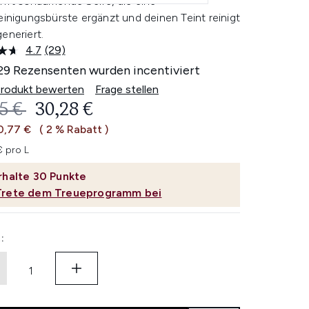
anft schäumende Seife, die eine
einigungsbürste ergänzt und deinen Teint reinigt
eneriert.
4.7
(29)
29
Bewertungen
29 Rezensenten wurden incentiviert
lesen.
Link
Produkt bewerten
Frage stellen
auf
ERBINDLICHE PREISEMPFEHLUNG:
AKTUELLER PREIS:
5 €
30,28 €
derselben
Seite.
0,77 €
( 2 % Rabatt )
€ pro L
rhalte
30
Punkte
Trete dem Treueprogramm bei
: