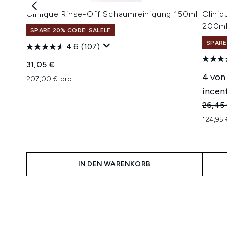
Clinique Rinse-Off Schaumreinigung 150ml
Cliniq
200m
SPARE 20% CODE: SALELF
SPARE
4.6
(107)
31,05 €
4 von
207,00 € pro L
incent
Unverb
26,45
124,95 
IN DEN WARENKORB
Showing slide 1