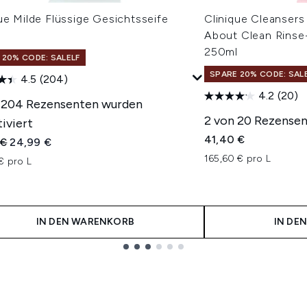
ue Milde Flüssige Gesichtsseife
Clinique Cleanser
l
About Clean Rinse
250ml
 20% CODE: SALELF
SPARE 20% CODE: SAL
4.5
(204)
4.2
(20)
 204 Rezensenten wurden
2 von 20 Rezensen
iviert
41,40 €
indliche Preisempfehlung:
Aktueller Preis:
 €
24,99 €
165,60 € pro L
€ pro L
IN DEN WARENKORB
IN DE