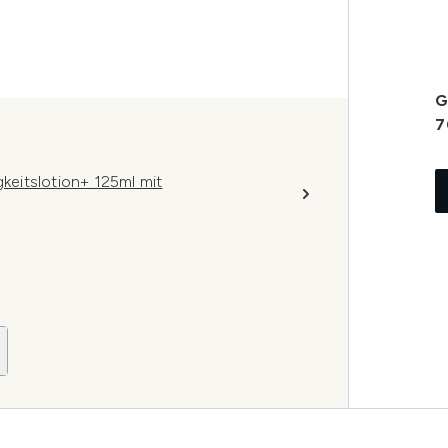
G
7
gkeitslotion+ 125ml mit