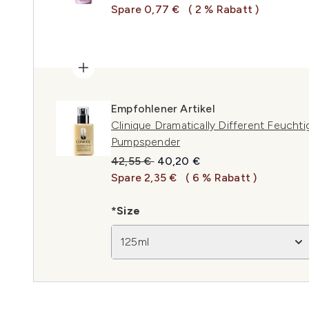
Spare 0,77 €
( 2 % Rabatt )
Empfohlener Artikel
Clinique Dramatically Different Feuchti
Pumpspender
Unverbindliche Preisempfehlung:
Aktueller Preis:
42,55 €
40,20 €
Spare 2,35 €
( 6 % Rabatt )
*Size
125ml