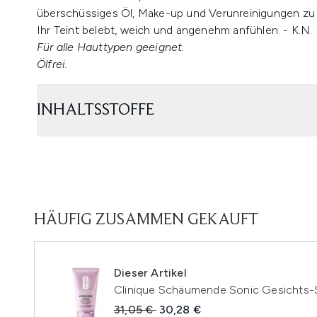
überschüssiges Öl, Make-up und Verunreinigungen zu
Ihr Teint belebt, weich und angenehm anfühlen. - K.N.
Für alle Hauttypen geeignet.
Ölfrei.
INHALTSSTOFFE
HÄUFIG ZUSAMMEN GEKAUFT
Dieser Artikel
Clinique Schäumende Sonic Gesichts-
Unverbindliche Preisempfehlung:
Aktueller Preis:
31,05 €
30,28 €