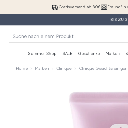
Gratisversand ab 30€
Freund*in 
BIS ZU
Sommer Shop
SALE
Geschenke
Marken
B
Untermenü Anmelden (Somme
Untermenü Anme
Home
Marken
Clinique
Clinique Gesichtsreinigu
Now showing image 1 Clinique Schäumende Sonic Ge