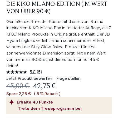
DIE KIKO MILANO-EDITION (IM WERT
VON ÜBER 90 €)
​Genieße die Ruhe der Küste mit dieser vom Strand
inspirierten KIKO Milano Box in limitierter Auflage, die 7
KIKO Milano Produkte in Originalgröße enthält. Der 3D
Hydra Lipgloss verleiht einen schimmernden Effekt,
während der Silky Glow Baked Bronzer für eine
sonnenverwöhnte Dimension sorgt. Mit einem Wert
von mehr als 90 € ist, ist die Edition für nur 45 €
deine!​
5.0
(5)
5
Bewertungen
Jetzt Produkt bewerten
Frage stellen
lesen.
UNVERBINDLICHE PREISEMPFEHL
AKTUELLER PREIS:
45,00 €
42,75 €
Link
auf
Spare 2,25 €
( 5 % Rabatt )
derselben
Seite.
Erhalte
43
Punkte
Trete dem Treueprogramm bei