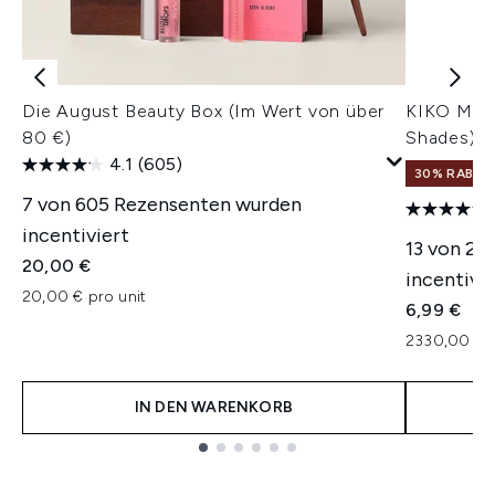
Die August Beauty Box (Im Wert von über
KIKO Mila
80 €)
Shades)
4.1
(605)
30% RABATT
7 von 605 Rezensenten wurden
incentiviert
13 von 26
20,00 €
incentivie
20,00 € pro unit
6,99 €
2330,00 € 
IN DEN WARENKORB
Showing slide 1