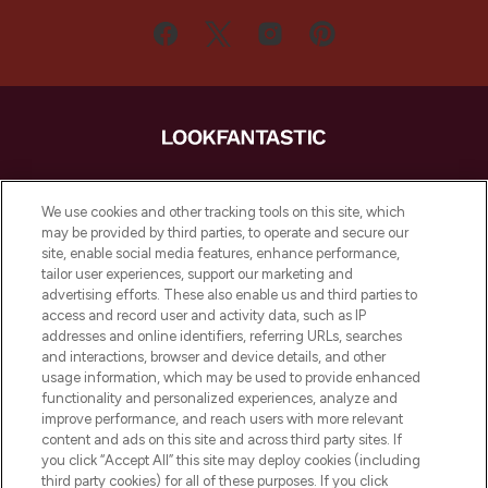
LOOKFANTASTIC ist Europas ultimativer
Beauty-Onlineshop mit den besten
We use cookies and other tracking tools on this site, which
Produkten aus Haut- und Haarpflege
may be provided by third parties, to operate and secure our
sowie Make-Up von über 200
site, enable social media features, enhance performance,
renommierten Marken. Shoppe online
tailor user experiences, support our marketing and
oder über die App mit kostenloser
advertising efforts. These also enable us and third parties to
access and record user and activity data, such as IP
Lieferung ab einem Einkaufswert von 30€.
addresses and online identifiers, referring URLs, searches
and interactions, browser and device details, and other
Cookie-Einwilligung
usage information, which may be used to provide enhanced
Do Not Sell or Share My Personal
functionality and personalized experiences, analyze and
Information
improve performance, and reach users with more relevant
content and ads on this site and across third party sites. If
you click “Accept All” this site may deploy cookies (including
HILFE & INFORMATION
third party cookies) for all of these purposes. If you click