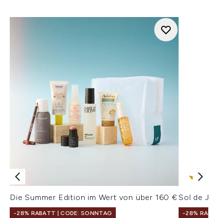
Die Summer Edition im Wert von über 160 €
Sol de Ja
-28% RABATT | CODE: SONNTAG
-28% RABA