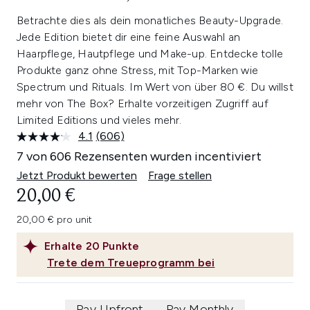
Betrachte dies als dein monatliches Beauty-Upgrade.
Jede Edition bietet dir eine feine Auswahl an
Haarpflege, Hautpflege und Make-up. Entdecke tolle
Produkte ganz ohne Stress, mit Top-Marken wie
Spectrum und Rituals. Im Wert von über 80 €. Du willst
mehr von The Box? Erhalte vorzeitigen Zugriff auf
Limited Editions und vieles mehr.
4.1
(606)
606
Bewertungen
7 von 606 Rezensenten wurden incentiviert
lesen.
Link
Jetzt Produkt bewerten
Frage stellen
auf
20,00 €
derselben
Seite.
20,00 € pro unit
Erhalte
20
Punkte
Trete dem Treueprogramm bei
Pay Upfront
Pay Monthly