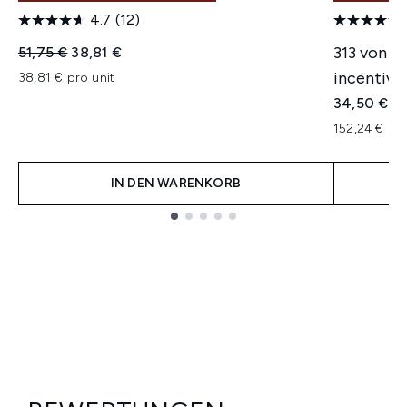
4.7
(12)
Unverbindliche Preisempfehlung:
Aktueller Preis:
313 von 1
51,75 €
38,81 €
incentivie
38,81 € pro unit
Unverbindl
Ak
34,50 €
2
152,24 € pr
IN DEN WARENKORB
Showing slide 1