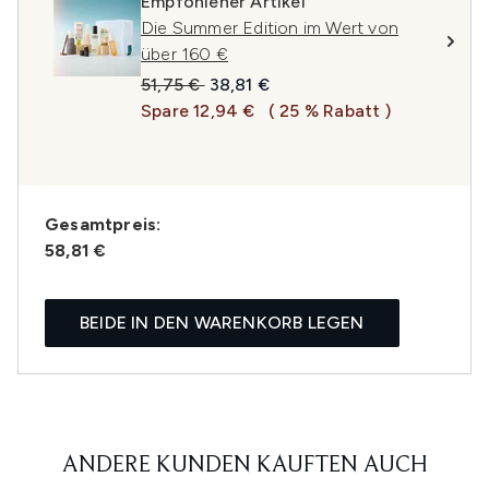
Empfohlener Artikel
Die Summer Edition im Wert von
über 160 €
Unverbindliche Preisempfehlung:
Aktueller Preis:
51,75 €
38,81 €
Spare 12,94 €
( 25 % Rabatt )
Gesamtpreis:
58,81 €
BEIDE IN DEN WARENKORB LEGEN
ANDERE KUNDEN KAUFTEN AUCH