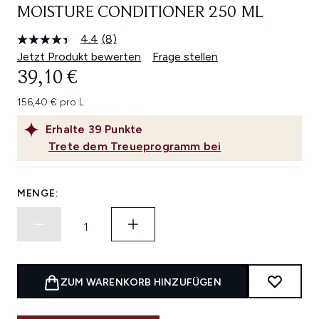
MOISTURE CONDITIONER 250 ML
4.4
(8)
8
Bewertungen
Jetzt Produkt bewerten
Frage stellen
lesen.
39,10 €
Link
auf
derselben
156,40 € pro L
Seite.
Erhalte
39
Punkte
Trete dem Treueprogramm bei
MENGE:
ZUM WARENKORB HINZUFÜGEN