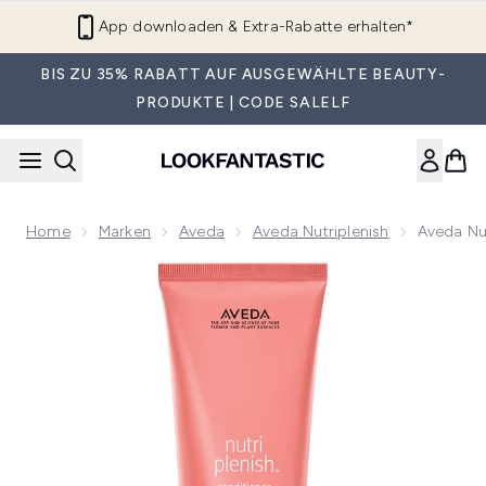
Zum Hauptinhalt springen
App downloaden & Extra-Rabatte erhalten*
BIS ZU 35% RABATT AUF AUSGEWÄHLTE BEAUTY-
PRODUKTE | CODE SALELF
Home
Marken
Aveda
Aveda Nutriplenish
Aveda Nut
Now showing image 1 Aveda Nutriplenish Light Moisture Con