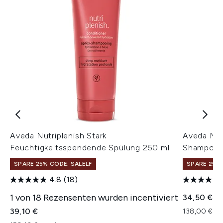
Aveda Nutriplenish Stark
Aveda Nut
Feuchtigkeitsspendende Spülung 250 ml
Shampoo 
SPARE 25% CODE: SALELF
SPARE 25% 
4.8
(18)
1 von 18 Rezensenten wurden incentiviert
34,50 €
39,10 €
138,00 € pr