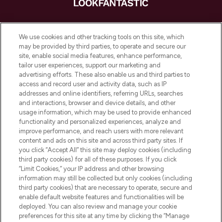
LOOKFANTASTIC ist Europas ultimativer
Beauty-Onlineshop mit den besten
We use cookies and other tracking tools on this site, which
Produkten aus Haut- und Haarpflege
may be provided by third parties, to operate and secure our
sowie Make-Up von über 200
site, enable social media features, enhance performance,
renommierten Marken. Shoppe online
tailor user experiences, support our marketing and
oder über die App mit kostenloser
advertising efforts. These also enable us and third parties to
access and record user and activity data, such as IP
Lieferung ab einem Einkaufswert von 30€.
addresses and online identifiers, referring URLs, searches
and interactions, browser and device details, and other
Cookie-Einwilligung
usage information, which may be used to provide enhanced
Do Not Sell or Share My Personal
functionality and personalized experiences, analyze and
Information
improve performance, and reach users with more relevant
content and ads on this site and across third party sites. If
you click “Accept All” this site may deploy cookies (including
HILFE & INFORMATION
third party cookies) for all of these purposes. If you click
“Limit Cookies,” your IP address and other browsing
information may still be collected but only cookies (including
IMPRESSUM
third party cookies) that are necessary to operate, secure and
enable default website features and functionalities will be
deployed. You can also review and manage your cookie
ÜBER LOOKFANTASTIC
preferences for this site at any time by clicking the “Manage