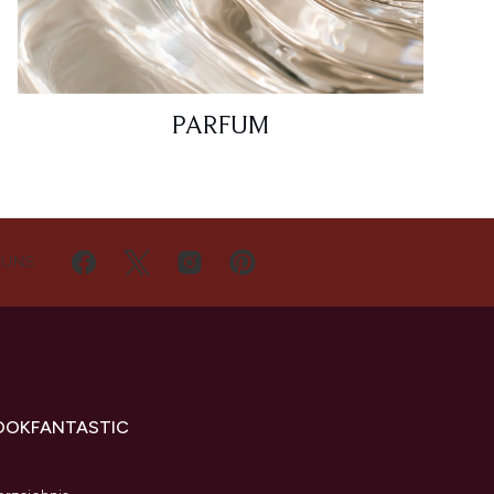
PARFUM
 UNS
OOKFANTASTIC
s