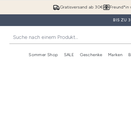
Gratisversand ab 30€
Freund*in 
BIS ZU
Sommer Shop
SALE
Geschenke
Marken
B
Untermenü Anmelden (Somme
Untermenü Anme