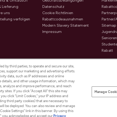
and & Umtausch
Geschäftsbedingungen
Markenve
 Lieferung
Datenschutz
Rabattc
re uns
Cookie Richtlinien
Partner
tellung verfolgen
Rabattcodeausnahmen
Partner/
Modern Slavery Statement
Sitemap
Impressum
Jugendr
Senioren
Student
Rabatt
d by third parties, to operate and secure our site,
es, support our marketing and advertising efforts.
ivity data, such as IP addresses and online
ce details, and other usage information, which may
es, analyze and improve performance, and reach
Pay Securely With
y sites. If you click “Accept All” this site may
Manage Cooki
f you click “Limit Cookies,” your IP address and
ding third party cookies) that are necessary to
 will be deployed. You can also review and manage
Cookie Settings” link in this banner. By using this
ngs," you acknowledge and accept our
Privacy