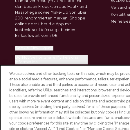
Rückvers
ultimativer Beauty-Onlineshop mit
den besten Produkten aus Haut- und
Versand &
Haarpflege sowie Make-Up von über
Kontaktie
200 renommierten Marken. Shoppe
Meine Bes
online oder über die App mit
kostenloser Lieferung ab einem
Einkaufswert von 30€.
Cookie-Einwilligung
Do Not Sell or Share My Personal
Information
We use cookies and other tracking tools on this site, which may be provide
enable social media features, enhance performance, tailor user experienc
These also enable us and third parties to access and record user and act
identifiers, referring URLs, searches and interactions, browser and devi
be used to provide enhanced functionality and personalized experienc
2026 THG Beauty Europe GmbH Maximilianstrasse 54 80538 Munich
users with more relevant content and ads on this site and across third part
deploy cookies (including third party cookies) for all of these purposes. I
other browsing information may still be collected but only cookies (inclu
operate, secure and enable default website features and functionalities
your cookie preferences for this site at any time by clicking the “Manage 
site or clicking "Accept All," "Limit Cookies," or "Manage Cookie Setti