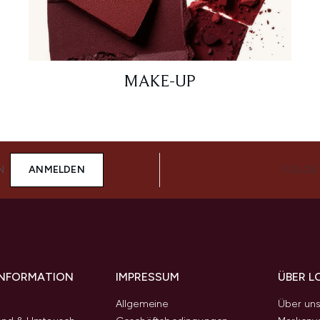
MAKE-UP
N
ANMELDEN
FOLGE
 INFORMATION
IMPRESSUM
ÜBER L
Allgemeine
Über un