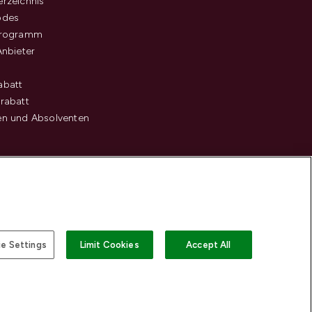
rzeichnis
odes
programm
Anbieter
abatt
rabatt
en und Absolventen
e Settings
Limit Cookies
Accept All