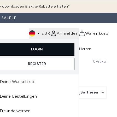
 downloaden & Extra-Rabatte erhalten*
 SALELF
•
EUR
Anmelden
Warenkorb
e
Haarpflege
Parfum
Körperpflege
Herren
LOGIN
rending)
ermenü Anmelden (K-Beauty)
Untermenü Anmelden (Kosmetik)
Untermenü Anmelden (Hautpflege)
Untermenü Anmelden (Haarpflege)
Untermenü Anmelden (Parfum)
0
Artikel
REGISTER
Deine Wunschliste
Sortieren
Deine Bestellungen
Freunde werben