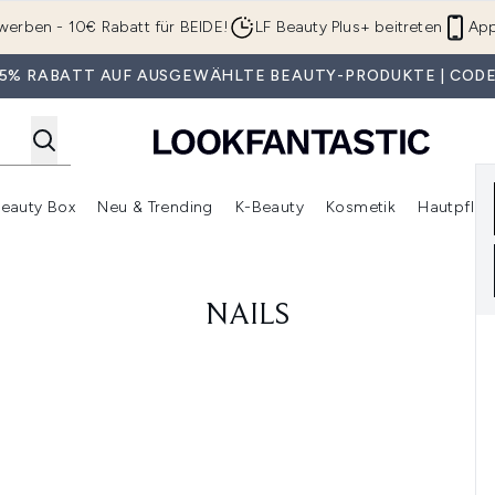
Zum Hauptinhalt springen
werben - 10€ Rabatt für BEIDE!
LF Beauty Plus+ beitreten
App
 35% RABATT AUF AUSGEWÄHLTE BEAUTY-PRODUKTE | CODE
eauty Box
Neu & Trending
K-Beauty
Kosmetik
Hautpfleg
r Shop)
lden (SALE)
Untermenü Anmelden (Geschenke)
Untermenü Anmelden (Marken)
Untermenü Anmelden (Beauty Box)
Untermenü Anmelden (Neu & T
Unt
NAILS