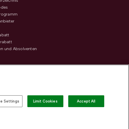
rzeichnis
odes
programm
Anbieter
abatt
rabatt
en und Absolventen
e Settings
Limit Cookies
Accept All