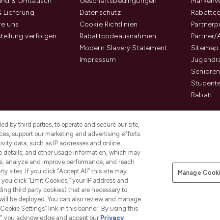
and & Umtausch
Geschäftsbedingungen
Markenve
 Lieferung
Datenschutz
Rabattc
re uns
Cookie Richtlinien
Partner
tellung verfolgen
Rabattcodeausnahmen
Partner/
Modern Slavery Statement
Sitemap
Impressum
Jugendr
Senioren
Student
Rabatt
d by third parties, to operate and secure our site,
es, support our marketing and advertising efforts.
ivity data, such as IP addresses and online
ce details, and other usage information, which may
es, analyze and improve performance, and reach
Pay Securely With
y sites. If you click “Accept All” this site may
Manage Cooki
f you click “Limit Cookies,” your IP address and
ding third party cookies) that are necessary to
 will be deployed. You can also review and manage
Cookie Settings” link in this banner. By using this
ngs," you acknowledge and accept our
Privacy