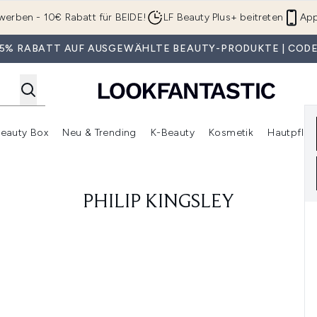
Zum Hauptinhalt springen
werben - 10€ Rabatt für BEIDE!
LF Beauty Plus+ beitreten
App
 35% RABATT AUF AUSGEWÄHLTE BEAUTY-PRODUKTE | CODE
eauty Box
Neu & Trending
K-Beauty
Kosmetik
Hautpfleg
r Shop)
lden (SALE)
Untermenü Anmelden (Geschenke)
Untermenü Anmelden (Marken)
Untermenü Anmelden (Beauty Box)
Untermenü Anmelden (Neu & T
Unt
PHILIP KINGSLEY