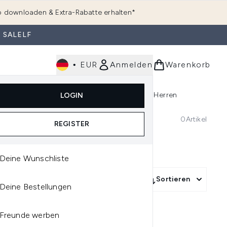
 downloaden & Extra-Rabatte erhalten*
 SALELF
•
EUR
Anmelden
Warenkorb
e
Haarpflege
Parfum
Körperpflege
Herren
LOGIN
rending)
ermenü Anmelden (K-Beauty)
Untermenü Anmelden (Kosmetik)
Untermenü Anmelden (Hautpflege)
Untermenü Anmelden (Haarpflege)
Untermenü Anmelden (Parfum)
0
Artikel
REGISTER
Deine Wunschliste
Sortieren
Deine Bestellungen
Freunde werben