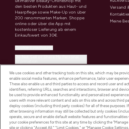
Rückvers
ultimativer Beauty-Onlineshop mit
den besten Produkten aus Haut- und
Versand &
Haarpflege sowie Make-Up von über
Kontaktie
200 renommierten Marken. Shoppe
Meine Bes
online oder über die App mit
kostenloser Lieferung ab einem
Einkaufswert von 30€.
Cookie-Einwilligung
Do Not Sell or Share My Personal
Information
We use cookies and other tracking tools on this site, which may be provide
enable social media features, enhance performance, tailor user experienc
These also enable us and third parties to access and record user and act
identifiers, referring URLs, searches and interactions, browser and devi
be used to provide enhanced functionality and personalized experienc
2026 THG Beauty Europe GmbH Maximilianstrasse 54 80538 Munich
users with more relevant content and ads on this site and across third part
deploy cookies (including third party cookies) for all of these purposes. I
other browsing information may still be collected but only cookies (inclu
operate, secure and enable default website features and functionalities
your cookie preferences for this site at any time by clicking the “Manage 
site or clicking "Accept All," "Limit Cookies," or "Manage Cookie Setti