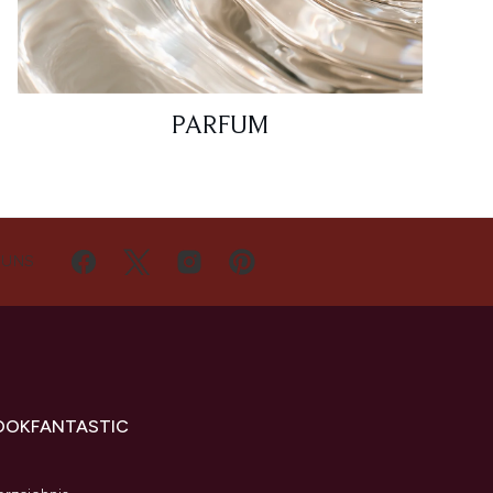
PARFUM
 UNS
OOKFANTASTIC
s