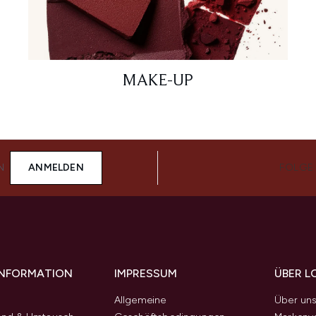
MAKE-UP
N
ANMELDEN
FOLGE
 INFORMATION
IMPRESSUM
ÜBER L
Allgemeine
Über un