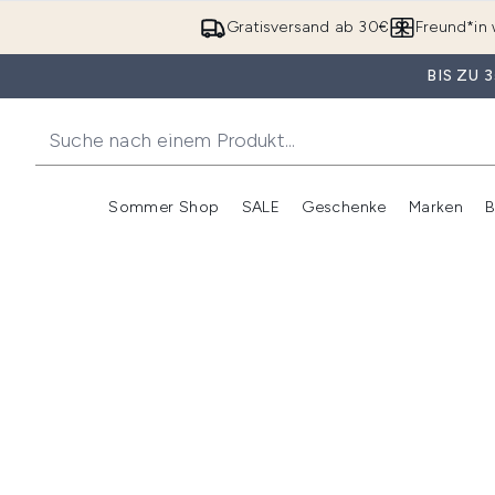
Gratisversand ab 30€
Freund*in 
BIS ZU
Sommer Shop
SALE
Geschenke
Marken
B
Untermenü Anmelden (Somme
Untermenü Anme