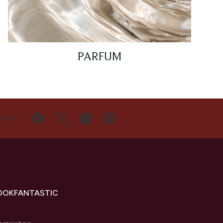
PARFUM
 UNS
OOKFANTASTIC
s