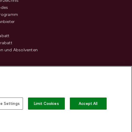
rzeichnis
odes
programm
Anbieter
abatt
rabatt
en und Absolventen
e Settings
Limit Cookies
Accept All