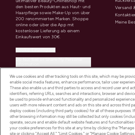
Rückvers
ultimativer Beauty-Onlineshop mit
den besten Produkten aus Haut- und
Versand &
Haarpflege sowie Make-Up von über
Kontaktie
200 renommierten Marken. Shoppe
Meine Bes
online oder über die App mit
kostenloser Lieferung ab einem
Einkaufswert von 30€.
Cookie-Einwilligung
Do Not Sell or Share My Personal
Information
We use cookies and other tracking tools on this site, which may be provide
enable social media features, enhance performance, tailor user experienc
These also enable us and third parties to access and record user and act
identifiers, referring URLs, searches and interactions, browser and devi
be used to provide enhanced functionality and personalized experienc
2026 THG Beauty Europe GmbH Maximilianstrasse 54 80538 Munich
users with more relevant content and ads on this site and across third part
deploy cookies (including third party cookies) for all of these purposes. I
other browsing information may still be collected but only cookies (inclu
operate, secure and enable default website features and functionalities
your cookie preferences for this site at any time by clicking the “Manage 
site or clicking "Accept All," "Limit Cookies," or "Manage Cookie Setti