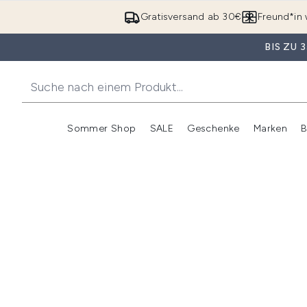
Gratisversand ab 30€
Freund*in 
BIS ZU
Sommer Shop
SALE
Geschenke
Marken
B
Untermenü Anmelden (Somme
Untermenü Anme