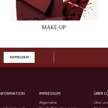
MAKE-UP
N
ANMELDEN
FOLGE
 INFORMATION
IMPRESSUM
ÜBER L
Allgemeine
Über un