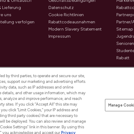
and & Umtausch
Geschäftsbedingungen
Markenve
 Lieferung
Datenschutz
Rabattc
re uns
Cookie Richtlinien
Partner
tellung verfolgen
Rabattcodeausnahmen
Partner/
Modern Slavery Statement
Sitemap
Impressum
Jugendr
Senioren
Student
Rabatt
d by third parties, to operate and secure our site,
es, support our marketing and advertising efforts.
ivity data, such as IP addresses and online
ce details, and other usage information, which may
es, analyze and improve performance, and reach
Pay Securely With
y sites. If you click “Accept All” this site may
Manage Cooki
f you click “Limit Cookies,” your IP address and
ding third party cookies) that are necessary to
 will be deployed. You can also review and manage
Cookie Settings” link in this banner. By using this
ngs," you acknowledge and accept our
Privacy