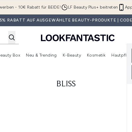
Zum Hauptinhalt springen
werben - 10€ Rabatt für BEIDE!
LF Beauty Plus+ beitreten
App
 35% RABATT AUF AUSGEWÄHLTE BEAUTY-PRODUKTE | CODE
eauty Box
Neu & Trending
K-Beauty
Kosmetik
Hautpfleg
r Shop)
lden (SALE)
Untermenü Anmelden (Geschenke)
Untermenü Anmelden (Marken)
Untermenü Anmelden (Beauty Box)
Untermenü Anmelden (Neu & T
Unt
BLISS