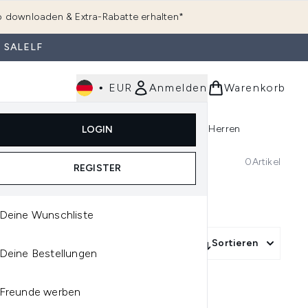
 downloaden & Extra-Rabatte erhalten*
 SALELF
•
EUR
Anmelden
Warenkorb
e
Haarpflege
Parfum
Körperpflege
Herren
LOGIN
rending)
ermenü Anmelden (K-Beauty)
Untermenü Anmelden (Kosmetik)
Untermenü Anmelden (Hautpflege)
Untermenü Anmelden (Haarpflege)
Untermenü Anmelden (Parfum)
0
Artikel
REGISTER
Deine Wunschliste
Sortieren
Deine Bestellungen
Freunde werben