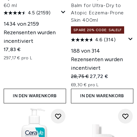
60 ml
Balm for Ultra-Dry to
4.5
(2159)
Atopic Eczema-Prone
Skin 400ml
1434 von 2159
SPARE 20% CODE: SALELF
Rezensenten wurden
4.6
(314)
incentiviert
17,83 €
188 von 314
297,17 € pro L
Rezensenten wurden
incentiviert
Unverbindliche Preisempfehl
Aktueller Preis:
28,75 €
27,72 €
69,30 € pro L
IN DEN WARENKORB
IN DEN WARENKORB