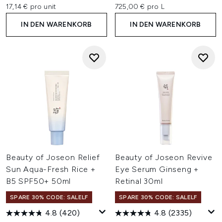
17,14 € pro unit
725,00 € pro L
IN DEN WARENKORB
IN DEN WARENKORB
Beauty of Joseon Relief
Beauty of Joseon Revive
Sun Aqua-Fresh Rice +
Eye Serum Ginseng +
B5 SPF50+ 50ml
Retinal 30ml
SPARE 30% CODE: SALELF
SPARE 30% CODE: SALELF
4.8
(420)
4.8
(2335)