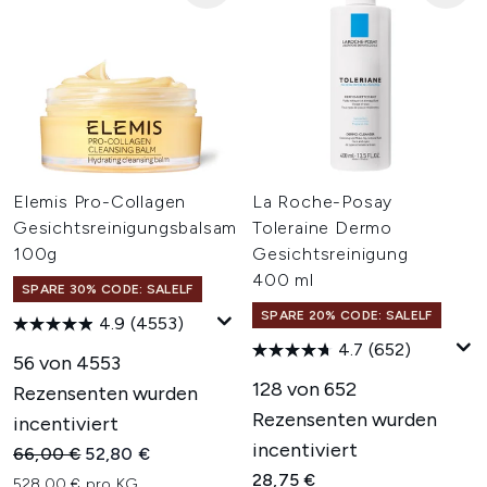
Elemis Pro-Collagen
La Roche-Posay
Gesichtsreinigungsbalsam
Toleraine Dermo
100g
Gesichtsreinigung
400 ml
SPARE 30% CODE: SALELF
SPARE 20% CODE: SALELF
4.9
(4553)
4.7
(652)
56 von 4553
128 von 652
Rezensenten wurden
Rezensenten wurden
incentiviert
incentiviert
Unverbindliche Preisempfehlung:
Aktueller Preis:
66,00 €
52,80 €
28,75 €
528,00 € pro KG