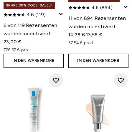
SPARE 30% CODE: SALELF
4.6
(894)
4.6
(119)
11 von 894 Rezensenten
6 von 119 Rezensenten
wurden incentiviert
wurden incentiviert
Unverbindliche Preisempfehl
Aktueller Preis:
14,38 €
13,58 €
23,00 €
57,54 € pro L
766,67 € pro L
IN DEN WARENKORB
IN DEN WARENKORB