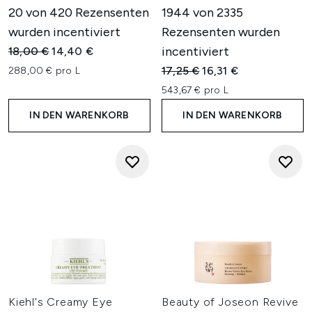
20 von 420 Rezensenten
1944 von 2335
wurden incentiviert
Rezensenten wurden
Unverbindliche Preisempfehlung:
Aktueller Preis:
incentiviert
18,00 €
14,40 €
Unverbindliche Preisempfehl
Aktueller Preis:
17,25 €
16,31 €
288,00 € pro L
543,67 € pro L
IN DEN WARENKORB
IN DEN WARENKORB
Kiehl's Creamy Eye
Beauty of Joseon Revive