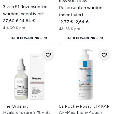
628 von 1428
3 von 51 Rezensenten
Rezensenten wurden
wurden incentiviert
incentiviert
Unverbindliche Preisempfehlung:
Aktueller Preis:
27,60 €
24,84 €
Unverbindliche Preisempfehl
Aktueller Preis:
12,77 €
12,64 €
414,00 € pro L
421,33 € pro L
IN DEN WARENKORB
IN DEN WARENKORB
The Ordinary
La Roche-Posay LIPIKAR
Hyaluronsäure 2 % + B5
AP+Max Triple-Action