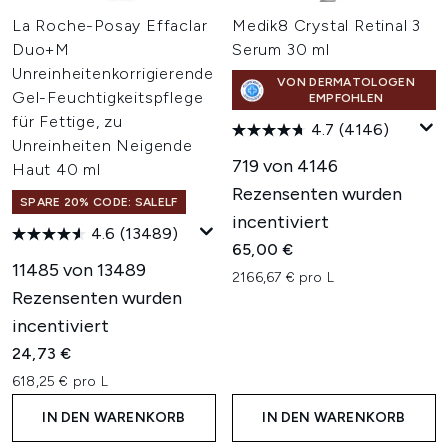
La Roche-Posay Effaclar
Medik8 Crystal Retinal 3
Duo+M
Serum 30 ml
Unreinheitenkorrigierende
VON DERMATOLOGEN
Gel-Feuchtigkeitspflege
EMPFOHLEN
für Fettige, zu
4.7
(4146)
Unreinheiten Neigende
719 von 4146
Haut 40 ml
Rezensenten wurden
SPARE 20% CODE: SALELF
incentiviert
4.6
(13489)
65,00 €
11485 von 13489
2166,67 € pro L
Rezensenten wurden
incentiviert
24,73 €
618,25 € pro L
IN DEN WARENKORB
IN DEN WARENKORB