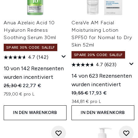
Anua Azelaic Acid 10
CeraVe AM Facial
Hyaluron Redness
Moisturising Lotion
Soothing Serum 30ml
SPF50 for Normal to Dry
Skin 52ml
SPARE 30% CODE: SALELF
SPARE 20% CODE: SALELF
4.7
(142)
4.7
(623)
10 von 142 Rezensenten
14 von 623 Rezensenten
wurden incentiviert
wurden incentiviert
Unverbindliche Preisempfehlung:
Aktueller Preis:
25,30 €
22,77 €
Unverbindliche Preisempfehl
Aktueller Preis:
19,55 €
17,93 €
759,00 € pro L
344,81 € pro L
IN DEN WARENKORB
IN DEN WARENKORB