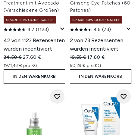
Treatment mit Avocado
Ginseng Eye Patches (60
(Verschiedene Größen)
Patches)
SPARE 20% CODE: SALELF
SPARE 30% CODE: SALELF
4.7
(1123)
4.5
(73)
42 von 1123 Rezensenten
2 von 73 Rezensenten
wurden incentiviert
wurden incentiviert
Unverbindliche Preisempfehlung:
Aktueller Preis:
Unverbindliche Preisempfehl
Aktueller Preis:
34,50 €
27,60 €
19,55 €
17,60 €
1971,43 € pro KG
50,29 € pro KG
IN DEN WARENKORB
IN DEN WARENKORB