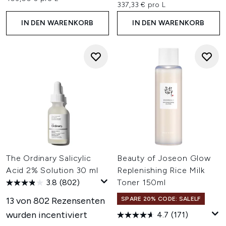
337,33 € pro L
IN DEN WARENKORB
IN DEN WARENKORB
The Ordinary Salicylic
Beauty of Joseon Glow
Acid 2% Solution 30 ml
Replenishing Rice Milk
3.8
(802)
Toner 150ml
13 von 802 Rezensenten
SPARE 20% CODE: SALELF
wurden incentiviert
4.7
(171)