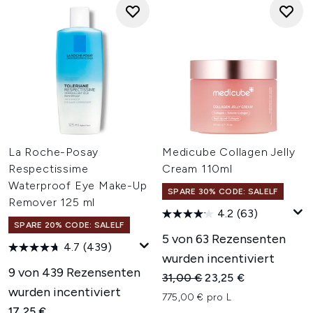
La Roche-Posay
Medicube Collagen Jelly
Respectissime
Cream 110ml
Waterproof Eye Make-Up
SPARE 30% CODE: SALELF
Remover 125 ml
4.2
(63)
SPARE 20% CODE: SALELF
5 von 63 Rezensenten
4.7
(439)
wurden incentiviert
9 von 439 Rezensenten
Unverbindliche Preisempfehl
Aktueller Preis:
31,00 €
23,25 €
wurden incentiviert
775,00 € pro L
17,25 €