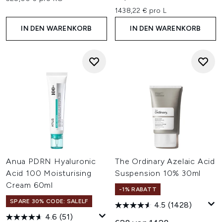
1438,22 € pro L
IN DEN WARENKORB
IN DEN WARENKORB
Anua PDRN Hyaluronic
The Ordinary Azelaic Acid
Acid 100 Moisturising
Suspension 10% 30ml
Cream 60ml
-1% RABATT
SPARE 30% CODE: SALELF
4.5
(1428)
4.6
(51)