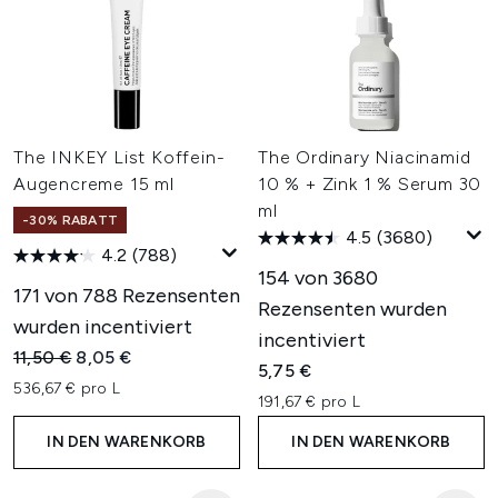
The INKEY List Koffein-
The Ordinary Niacinamid
Augencreme 15 ml
10 % + Zink 1 % Serum 30
ml
-30% RABATT
4.5
(3680)
4.2
(788)
154 von 3680
171 von 788 Rezensenten
Rezensenten wurden
wurden incentiviert
incentiviert
Unverbindliche Preisempfehlung:
Aktueller Preis:
11,50 €
8,05 €
5,75 €
536,67 € pro L
191,67 € pro L
IN DEN WARENKORB
IN DEN WARENKORB