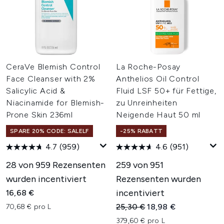
CeraVe Blemish Control
La Roche-Posay
Face Cleanser with 2%
Anthelios Oil Control
Salicylic Acid &
Fluid LSF 50+ für Fettige,
Niacinamide for Blemish-
zu Unreinheiten
Prone Skin 236ml
Neigende Haut 50 ml
SPARE 20% CODE: SALELF
-25% RABATT
4.7
(959)
4.6
(951)
28 von 959 Rezensenten
259 von 951
wurden incentiviert
Rezensenten wurden
incentiviert
16,68 €
Unverbindliche Preisempfehl
Aktueller Preis:
25,30 €
18,98 €
70,68 € pro L
379,60 € pro L