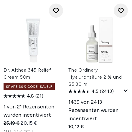
Dr. Althea 345 Relief
The Ordinary
Cream 50ml
Hyaluronsäure 2 % und
B5 30 ml
SPARE 30% CODE: SALELF
4.5
(2413)
4.8
(21)
1439 von 2413
1 von 21 Rezensenten
Rezensenten wurden
wurden incentiviert
incentiviert
Unverbindliche Preisempfehlung:
Aktueller Preis:
25,19 €
20,15 €
10,12 €
403,00 € pro L