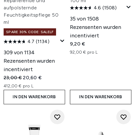
Reparierende und
100 ml
aufpolsternde
4.6
(1508)
Feuchtigkeitspflege 50
35 von 1508
ml
Rezensenten wurden
SPARE 30% CODE: SALELF
incentiviert
4.7
(1134)
9,20 €
309 von 1134
92,00 € pro L
Rezensenten wurden
incentiviert
Unverbindliche Preisempfehlung:
Aktueller Preis:
23,00 €
20,60 €
412,00 € pro L
IN DEN WARENKORB
IN DEN WARENKORB