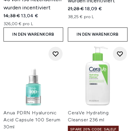
wurden incentiviert
wurden incentiviert
Unverbindliche Preisempfehl
Aktueller Preis:
21,28 €
18,09 €
Unverbindliche Preisempfehlung:
Aktueller Preis:
14,38 €
13,04 €
38,25 € pro L
326,00 € pro L
IN DEN WARENKORB
IN DEN WARENKORB
Anua PDRN Hyaluronic
CeraVe Hydrating
Acid Capsule 100 Serum
Cleanser 236 ml
30ml
SPARE 20% CODE: SALELF