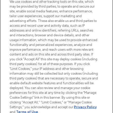
Beauty-Onlineshop mit den besten
We use cookies and other tracking tools on this site, which
Produkten aus Haut- und Haarpflege
may be provided by third parties, to operate and secure our
sowie Make-Up von über 200
site, enable social media features, enhance performance,
renommierten Marken. Shoppe online
tailor user experiences, support our marketing and
oder über die App mit kostenloser
advertising efforts. These also enable us and third parties to
access and record user and activity data, such as IP
Lieferung ab einem Einkaufswert von 30€.
addresses and online identifiers, referring URLs, searches
and interactions, browser and device details, and other
Cookie-Einwilligung
usage information, which may be used to provide enhanced
Do Not Sell or Share My Personal
functionality and personalized experiences, analyze and
Information
improve performance, and reach users with more relevant
content and ads on this site and across third party sites. If
you click “Accept All” this site may deploy cookies (including
HILFE & INFORMATION
third party cookies) for all of these purposes. If you click
“Limit Cookies,” your IP address and other browsing
information may still be collected but only cookies (including
IMPRESSUM
third party cookies) that are necessary to operate, secure and
enable default website features and functionalities will be
deployed. You can also review and manage your cookie
ÜBER LOOKFANTASTIC
preferences for this site at any time by clicking the “Manage
Cookie Settings” link in this banner. By using this site or
clicking "Accept All," "Limit Cookies," or "Manage Cookie
Settings," you acknowledge and accept our
Privacy Policy
and
Terms of Use
.