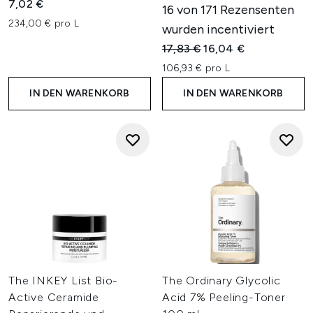
7,02 €
16 von 171 Rezensenten
234,00 € pro L
wurden incentiviert
Unverbindliche Preisempfehl
Aktueller Preis:
17,83 €
16,04 €
106,93 € pro L
IN DEN WARENKORB
IN DEN WARENKORB
The INKEY List Bio-
The Ordinary Glycolic
Active Ceramide
Acid 7% Peeling-Toner