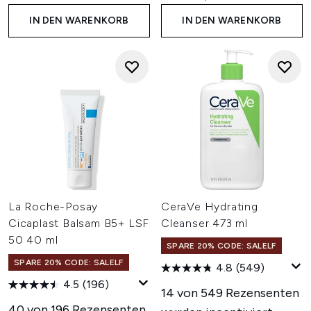
IN DEN WARENKORB
IN DEN WARENKORB
La Roche-Posay
CeraVe Hydrating
Cicaplast Balsam B5+ LSF
Cleanser 473 ml
50 40 ml
SPARE 20% CODE: SALELF
SPARE 20% CODE: SALELF
4.8
(549)
4.5
(196)
14 von 549 Rezensenten
40 von 196 Rezensenten