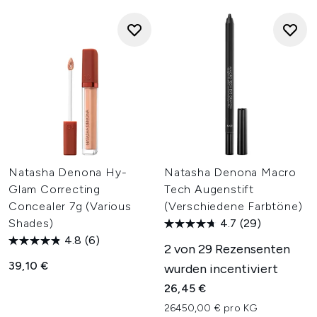
Natasha Denona Hy-
Natasha Denona Macro
Glam Correcting
Tech Augenstift
Concealer 7g (Various
(Verschiedene Farbtöne)
Shades)
4.7
(29)
4.8
(6)
2 von 29 Rezensenten
39,10 €
wurden incentiviert
26,45 €
26450,00 € pro KG