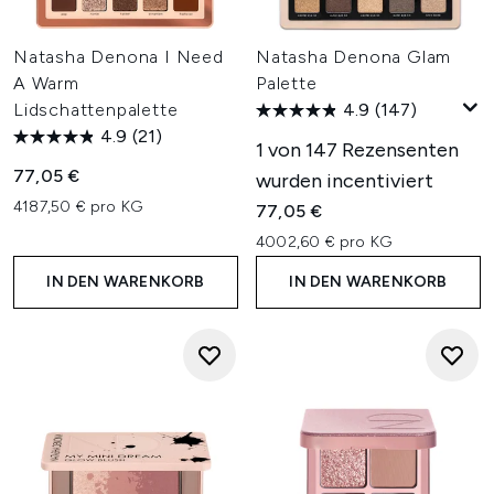
Natasha Denona I Need
Natasha Denona Glam
A Warm
Palette
Lidschattenpalette
4.9
(147)
4.9
(21)
1 von 147 Rezensenten
77,05 €
wurden incentiviert
4187,50 € pro KG
77,05 €
4002,60 € pro KG
IN DEN WARENKORB
IN DEN WARENKORB