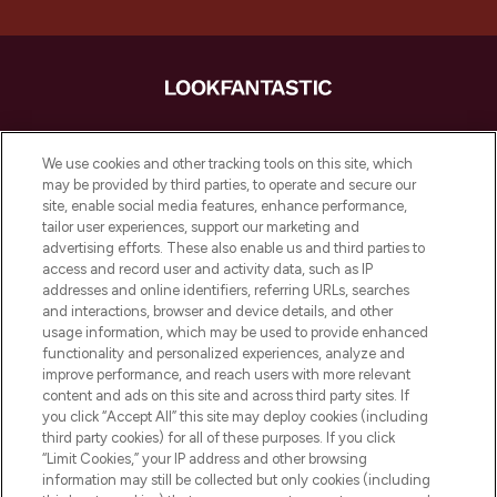
LOOKFANTASTIC ist Europas ultimativer
Beauty-Onlineshop mit den besten
We use cookies and other tracking tools on this site, which
Produkten aus Haut- und Haarpflege
may be provided by third parties, to operate and secure our
sowie Make-Up von über 200
site, enable social media features, enhance performance,
renommierten Marken. Shoppe online
tailor user experiences, support our marketing and
oder über die App mit kostenloser
advertising efforts. These also enable us and third parties to
access and record user and activity data, such as IP
Lieferung ab einem Einkaufswert von 30€.
addresses and online identifiers, referring URLs, searches
and interactions, browser and device details, and other
Cookie-Einwilligung
usage information, which may be used to provide enhanced
Do Not Sell or Share My Personal
functionality and personalized experiences, analyze and
Information
improve performance, and reach users with more relevant
content and ads on this site and across third party sites. If
you click “Accept All” this site may deploy cookies (including
HILFE & INFORMATION
third party cookies) for all of these purposes. If you click
“Limit Cookies,” your IP address and other browsing
information may still be collected but only cookies (including
IMPRESSUM