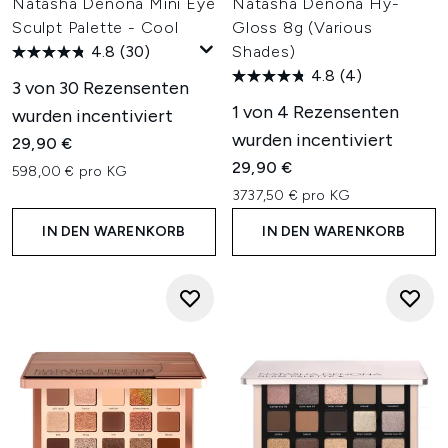
Natasha Denona Mini Eye
Natasha Denona Hy-
Sculpt Palette - Cool
Gloss 8g (Various
4.8
(30)
Shades)
4.8
(4)
3 von 30 Rezensenten
1 von 4 Rezensenten
wurden incentiviert
wurden incentiviert
29,90 €
29,90 €
598,00 € pro KG
3737,50 € pro KG
IN DEN WARENKORB
IN DEN WARENKORB