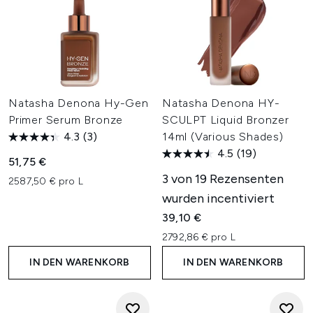
Natasha Denona Hy-Gen
Natasha Denona HY-
Primer Serum Bronze
SCULPT Liquid Bronzer
4.3
(3)
14ml (Various Shades)
4.5
(19)
51,75 €
3 von 19 Rezensenten
2587,50 € pro L
wurden incentiviert
39,10 €
2792,86 € pro L
IN DEN WARENKORB
IN DEN WARENKORB