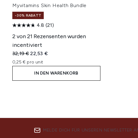
Myvitamins Skin Health Bundle
-30% RABATT
4.8
(21)
2 von 21 Rezensenten wurden
incentiviert
Unverbindliche Preisempfehlung:
Aktueller Preis:
32,19 €
22,53 €
0,25 € pro unit
IN DEN WARENKORB
MELDE DICH FÜR UNSEREN NEWSLETTER A