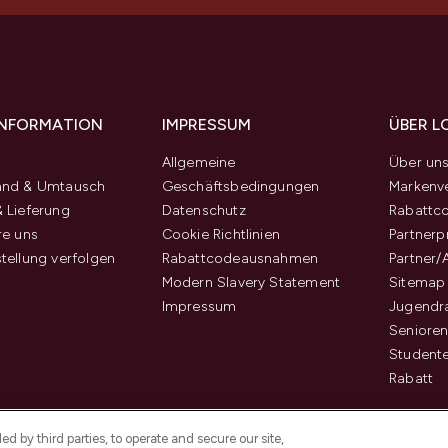
 INFORMATION
IMPRESSUM
ÜBER L
Allgemeine
Über un
and & Umtausch
Geschäftsbedingungen
Markenve
 Lieferung
Datenschutz
Rabattc
re uns
Cookie Richtlinien
Partner
tellung verfolgen
Rabattcodeausnahmen
Partner/
Modern Slavery Statement
Sitemap
Impressum
Jugendr
Senioren
Student
Rabatt
d by third parties, to operate and secure our site,