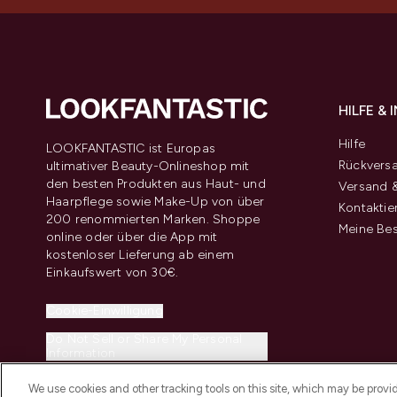
HILFE &
Hilfe
LOOKFANTASTIC ist Europas
Rückvers
ultimativer Beauty-Onlineshop mit
den besten Produkten aus Haut- und
Versand &
Haarpflege sowie Make-Up von über
Kontaktie
200 renommierten Marken. Shoppe
Meine Bes
online oder über die App mit
kostenloser Lieferung ab einem
Einkaufswert von 30€.
Cookie-Einwilligung
Do Not Sell or Share My Personal
Information
We use cookies and other tracking tools on this site, which may be provide