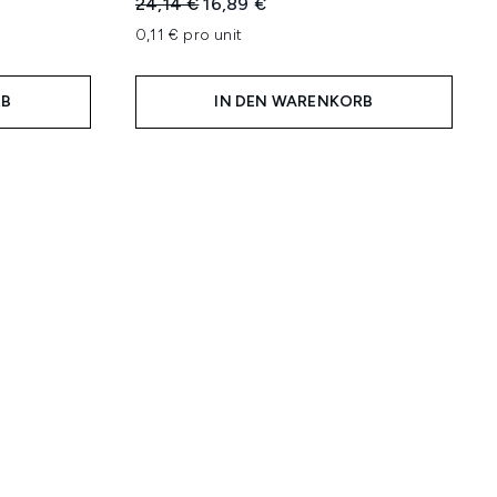
Unverbindliche Preisempfehlung:
Aktueller Preis:
24,14 €
16,89 €
hlung:
0,11 € pro unit
RB
IN DEN WARENKORB