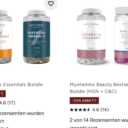
s Essentials Bundle
Myvitamins Beauty Bestse
Bundle (HSN + C&C)
TT
-30% RABATT
4.8
(17)
4.6
(14)
Rezensenten wurden
2 von 14 Rezensenten w
rt