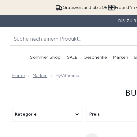
Gratisversand ab 30€
Freund*in 
BIS ZU
Sommer Shop
SALE
Geschenke
Marken
B
Untermenü Anmelden (Somme
Untermenü Anme
Home
Marken
MyVitamins
BU
Kategorie
Preis