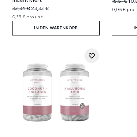
incentiviert
Unverbindl
Aktu
15,51 €
10,
Unverbindliche Preisempfehlung:
Aktueller Preis:
33,34 €
23,33 €
0,06 € pro u
0,39 € pro unit
IN DEN WARENKORB
I