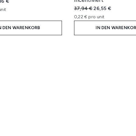
incentiviert
iche Preisempfehlung:
eller Preis:
86 €
Unverbindliche Preisempfe
Aktueller Preis:
37,94 €
26,55 €
nit
0,22 € pro unit
N DEN WARENKORB
IN DEN WARENKO