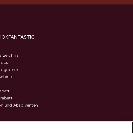
OOKFANTASTIC
s
rzeichnis
odes
programm
Anbieter
abatt
rabatt
en und Absolventen