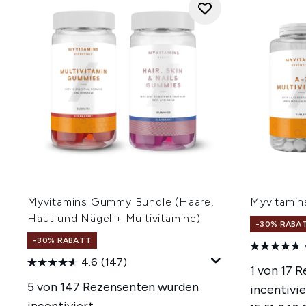
Myvitamins Gummy Bundle (Haare,
Myvitamin
Haut und Nägel + Multivitamine)
-30% RABA
-30% RABATT
4.6
(147)
1 von 17 
5 von 147 Rezensenten wurden
incentivie