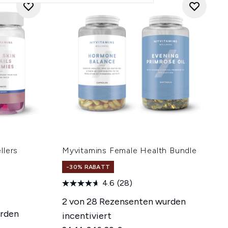
llers
Myvitamins Female Health Bundle
-30% RABATT
4.6
(28)
2 von 28 Rezensenten wurden
urden
incentiviert