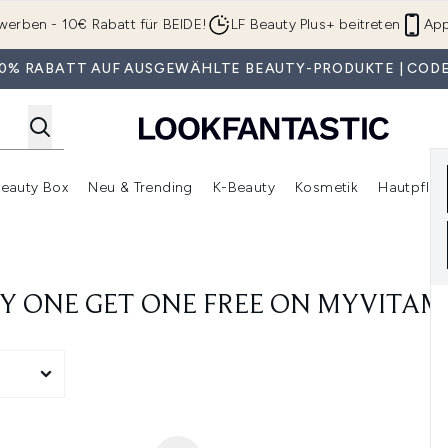
Zum Hauptinhalt springen
werben - 10€ Rabatt für BEIDE!
LF Beauty Plus+ beitreten
App
 30% RABATT AUF AUSGEWÄHLTE BEAUTY-PRODUKTE | CODE
eauty Box
Neu & Trending
K-Beauty
Kosmetik
Hautpfleg
r Shop)
lden (SALE)
Untermenü Anmelden (Geschenke)
Untermenü Anmelden (Marken)
Untermenü Anmelden (Beauty Box)
Untermenü Anmelden (Neu & T
Unt
Y ONE GET ONE FREE ON MYVITAM