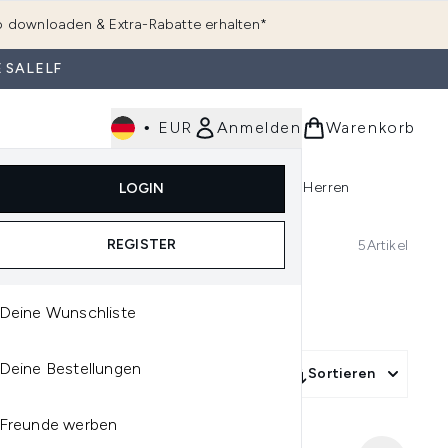
 downloaden & Extra-Rabatte erhalten*
 SALELF
•
EUR
Anmelden
Warenkorb
e
Haarpflege
Parfum
Körperpflege
Herren
LOGIN
rending)
ermenü Anmelden (K-Beauty)
Untermenü Anmelden (Kosmetik)
Untermenü Anmelden (Hautpflege)
Untermenü Anmelden (Haarpflege)
Untermenü Anmelden (Parfum)
REGISTER
5
Artikel
INS
Deine Wunschliste
Deine Bestellungen
Sortieren
Freunde werben