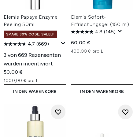
Elemis Papaya Enzyme
Elemis Sofort-
Peeling 50ml
Erfrischungsgel (150 ml)
4.8
(145)
SPARE 30% CODE: SALELF
60,00 €
4.7
(669)
400,00 € pro L
3 von 669 Rezensenten
wurden incentiviert
50,00 €
1000,00 € pro L
IN DEN WARENKORB
IN DEN WARENKORB