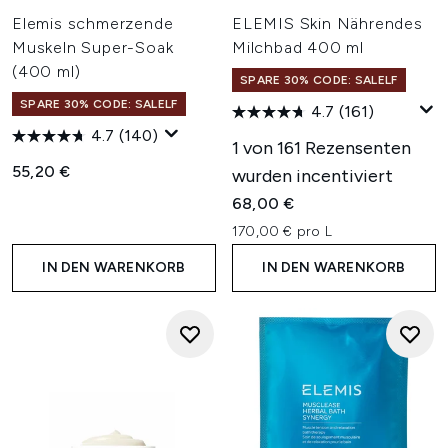
Elemis schmerzende
ELEMIS Skin Nährendes
Muskeln Super-Soak
Milchbad 400 ml
(400 ml)
SPARE 30% CODE: SALELF
SPARE 30% CODE: SALELF
4.7
(161)
4.7
(140)
1 von 161 Rezensenten
55,20 €
wurden incentiviert
68,00 €
170,00 € pro L
IN DEN WARENKORB
IN DEN WARENKORB