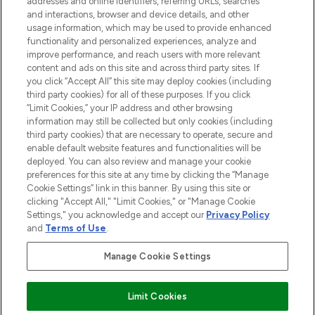
addresses and online identifiers, referring URLs, searches
and interactions, browser and device details, and other
Cookie-Einwilligung
usage information, which may be used to provide enhanced
Do Not Sell or Share My Personal
functionality and personalized experiences, analyze and
Information
improve performance, and reach users with more relevant
content and ads on this site and across third party sites. If
you click “Accept All” this site may deploy cookies (including
HILFE & INFORMATION
third party cookies) for all of these purposes. If you click
“Limit Cookies,” your IP address and other browsing
information may still be collected but only cookies (including
IMPRESSUM
third party cookies) that are necessary to operate, secure and
enable default website features and functionalities will be
deployed. You can also review and manage your cookie
ÜBER LOOKFANTASTIC
preferences for this site at any time by clicking the “Manage
Cookie Settings” link in this banner. By using this site or
clicking "Accept All," "Limit Cookies," or "Manage Cookie
Settings," you acknowledge and accept our
Privacy Policy
and
Terms of Use
.
Pay Securely With
Manage Cookie Settings
Limit Cookies