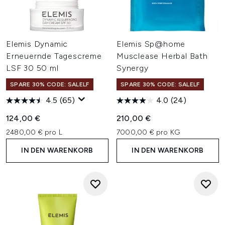
Elemis Dynamic
Elemis Sp@home
Erneuernde Tagescreme
Musclease Herbal Bath
LSF 30 50 ml
Synergy
SPARE 30% CODE: SALELF
SPARE 30% CODE: SALELF
4.5
(65)
4.0
(24)
124,00 €
210,00 €
2480,00 € pro L
7000,00 € pro KG
IN DEN WARENKORB
IN DEN WARENKORB