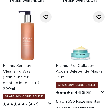
IN DEN WARENKORB
IN DEN WARENKORB
Elemis Sensitive
Elemis Pro-Collagen
Cleansing Wash
Augen Belebende Maske
(Reinigung für
15 ml
empfindliche Haut)
SPARE 30% CODE: SALELF
200ml
4.6
(595)
SPARE 30% CODE: SALELF
8 von 595 Rezensenten
4.7
(467)