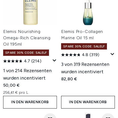
Elemis Nourishing
Elemis Pro-Collagen
Omega-Rich Cleansing
Marine Oil 15 ml
Oil 195ml
SPARE 30% CODE: SALELF
SPARE 30% CODE: SALELF
4.8
(319)
4.7
(214)
3 von 319 Rezensenten
1 von 214 Rezensenten
wurden incentiviert
wurden incentiviert
82,80 €
50,00 €
256,41 € pro L
IN DEN WARENKORB
IN DEN WARENKORB