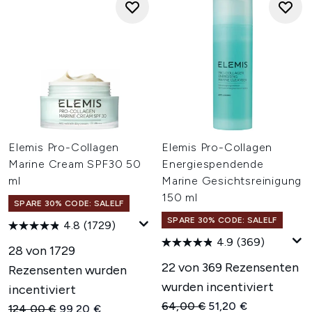
Elemis Pro-Collagen
Elemis Pro-Collagen
Marine Cream SPF30 50
Energiespendende
ml
Marine Gesichtsreinigung
150 ml
SPARE 30% CODE: SALELF
SPARE 30% CODE: SALELF
4.8
(1729)
4.9
(369)
28 von 1729
22 von 369 Rezensenten
Rezensenten wurden
wurden incentiviert
incentiviert
Unverbindliche Preisempfehl
Aktueller Preis:
64,00 €
51,20 €
Unverbindliche Preisempfehlung:
Aktueller Preis:
124,00 €
99,20 €