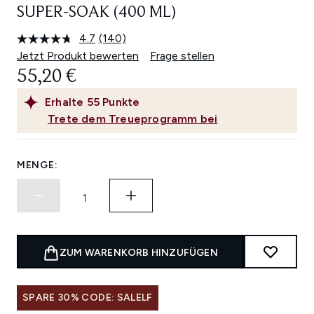
SUPER-SOAK (400 ML)
4.7
(140)
140
Bewertungen
Jetzt Produkt bewerten
Frage stellen
lesen.
55,20 €
Link
auf
derselben
Erhalte
55
Punkte
Seite.
Trete dem Treueprogramm bei
MENGE:
ZUM WARENKORB HINZUFÜGEN
SPARE 30% CODE: SALELF