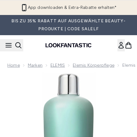
Zum Hauptinhalt springen
App downloaden & Extra-Rabatte erhalten*
BIS ZU 35% RABATT AUF AUSGEWÄHLTE BEAUTY-
PRODUKTE | CODE SALELF
Home
Marken
ELEMIS
Elemis Körperpflege
Elemis
Now showing image 1 Elemis schmerzende Muskeln Super-So