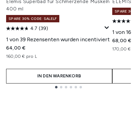
Elemis Superbad für Schmerzende Muskeln
ELEMIS Sk
400 ml
SPARE 30% 
SPARE 30% CODE: SALELF
4.7
(39)
1 von 161
1 von 39 Rezensenten wurden incentiviert
68,00 €
64,00 €
170,00 € pr
160,00 € pro L
IN DEN WARENKORB
Showing slide 1