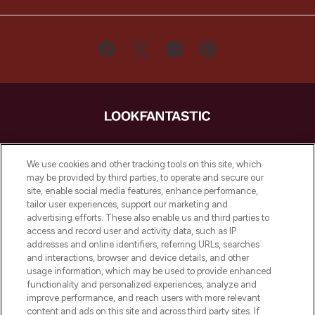
LOOKFANTASTIC ist Europas ultimativer
Beauty-Onlineshop mit den besten
We use cookies and other tracking tools on this site, which
Produkten aus Haut- und Haarpflege
may be provided by third parties, to operate and secure our
sowie Make-Up von über 200
site, enable social media features, enhance performance,
renommierten Marken. Shoppe online
tailor user experiences, support our marketing and
oder über die App mit kostenloser
advertising efforts. These also enable us and third parties to
access and record user and activity data, such as IP
Lieferung ab einem Einkaufswert von 30€.
addresses and online identifiers, referring URLs, searches
and interactions, browser and device details, and other
Cookie-Einwilligung
usage information, which may be used to provide enhanced
Do Not Sell or Share My Personal
functionality and personalized experiences, analyze and
Information
improve performance, and reach users with more relevant
content and ads on this site and across third party sites. If