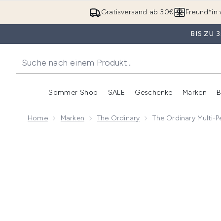
Gratisversand ab 30€
Freund*in 
BIS ZU
Sommer Shop
SALE
Geschenke
Marken
B
Untermenü Anmelden (Somme
Untermenü Anme
Home
Marken
The Ordinary
The Ordinary Multi-
Now showing image 1 The Ordinary Multi-Peptide + H