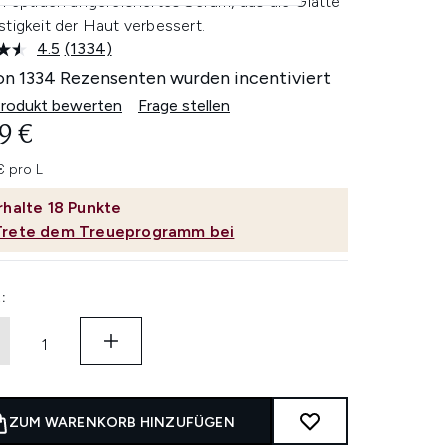
 Peptiden angereichertes Serum, das die Glätte
tigkeit der Haut verbessert.
4.5
(1334)
1334
Bewertungen
on 1334 Rezensenten wurden incentiviert
lesen.
Link
Produkt bewerten
Frage stellen
auf
9 €
derselben
Seite.
€ pro L
rhalte
18
Punkte
Trete dem Treueprogramm bei
:
ZUM WARENKORB HINZUFÜGEN