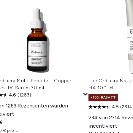
rdinary Multi-Peptide + Copper
The Ordinary Natur
des 1% Serum 30 ml
HA 100 ml
4.6
(1263)
-10% RABATT
on 1263 Rezensenten wurden
4.5
(2314
iviert
234 von 2314 Rez
 €
incentiviert
0 € pro L