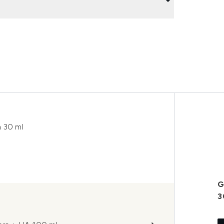
m 30 ml
G
3