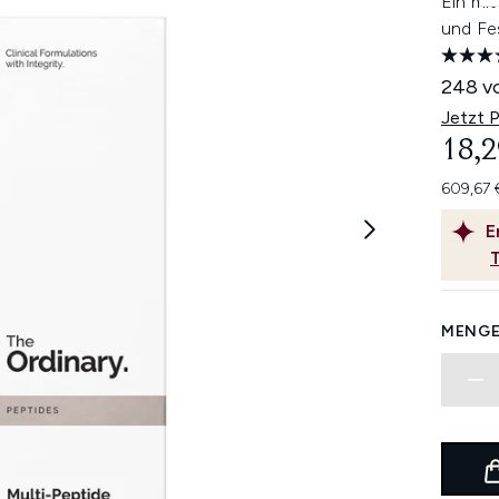
Ein mit
und Fes
248 v
Jetzt 
18,2
609,67 
E
MENGE