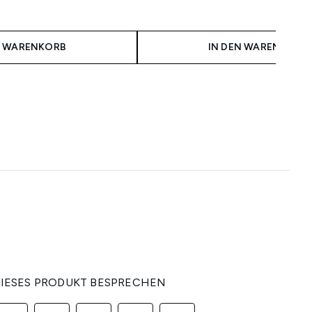
isempfehlung:
is:
N WARENKORB
IN DEN WARENKORB