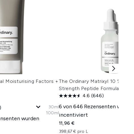
al Moisturising Factors +
The Ordinary Matrixyl 10 % + H
Strength Peptide Formulation 3
4.6
(646)
6 von 646 Rezensenten wurde
30ml
)
100ml
incentiviert
ensenten wurden
11,96 €
398,67 € pro L