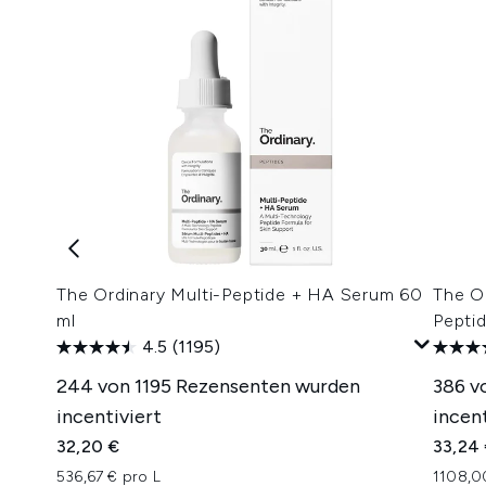
The Ordinary Multi-Peptide + HA Serum 60
The O
ml
Pepti
4.5
(1195)
244 von 1195 Rezensenten wurden
386 v
incentiviert
incent
32,20 €
33,24
536,67 € pro L
1108,0