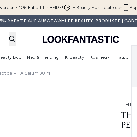
Zum Hauptinhalt springen
werben - 10€ Rabatt für BEIDE!
LF Beauty Plus+ beitreten
App
 35% RABATT AUF AUSGEWÄHLTE BEAUTY-PRODUKTE | CODE
eauty Box
Neu & Trending
K-Beauty
Kosmetik
Hautpfleg
r Shop)
lden (SALE)
Untermenü Anmelden (Geschenke)
Untermenü Anmelden (Marken)
Untermenü Anmelden (Beauty Box)
Untermenü Anmelden (Neu & T
Unt
Peptide + HA Serum 30 Ml
A Serum 30 ml
THE 
THE
PEP