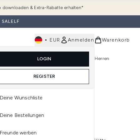
 downloaden & Extra-Rabatte erhalten*
 SALELF
•
EUR
Anmelden
Warenkorb
e
Haarpflege
Parfum
Körperpflege
Herren
LOGIN
rending)
ermenü Anmelden (K-Beauty)
Untermenü Anmelden (Kosmetik)
Untermenü Anmelden (Hautpflege)
Untermenü Anmelden (Haarpflege)
Untermenü Anmelden (Parfum)
REGISTER
Deine Wunschliste
ORDINARY
Deine Bestellungen
 ORDINARY MULTI-
TIDE + HA SERUM 30 ML
Freunde werben