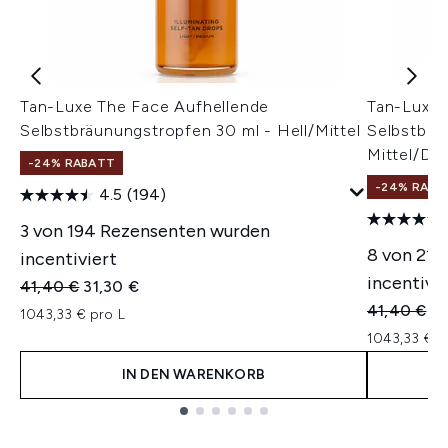
Tan-Luxe The Face Aufhellende
Tan-Luxe 
Selbstbräunungstropfen 30 ml - Hell/Mittel
Selbstbrä
Mittel/Du
-24% RABATT
-24% RABA
4.5
(194)
3 von 194 Rezensenten wurden
8 von 210
incentiviert
incentivie
Unverbindliche Preisempfehlung:
Aktueller Preis:
41,40 €
31,30 €
Unverbindl
Ak
41,40 €
31
1043,33 € pro L
1043,33 € p
IN DEN WARENKORB
Showing slide 1