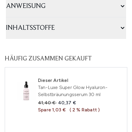
ANWEISUNG
INHALTSSTOFFE
HÄUFIG ZUSAMMEN GEKAUFT
Dieser Artikel
Tan-Luxe Super Glow Hyaluron-
Selbstbräunungsserum 30 ml
Unverbindliche Preisempfehlung:
Aktueller Preis:
41,40 €
40,37 €
Spare 1,03 €
( 2 % Rabatt )