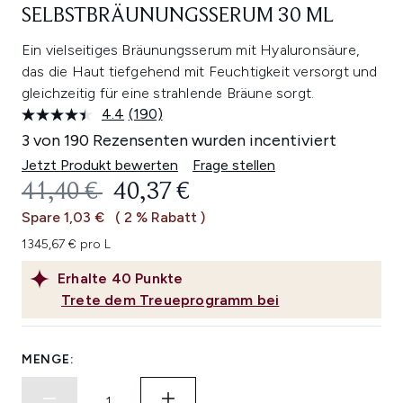
SELBSTBRÄUNUNGSSERUM 30 ML
Ein vielseitiges Bräunungsserum mit Hyaluronsäure,
das die Haut tiefgehend mit Feuchtigkeit versorgt und
gleichzeitig für eine strahlende Bräune sorgt.
4.4
(190)
190
Bewertungen
3 von 190 Rezensenten wurden incentiviert
lesen.
Link
Jetzt Produkt bewerten
Frage stellen
auf
UNVERBINDLICHE PREISEMPFEHL
AKTUELLER PREIS:
41,40 €
40,37 €
derselben
Seite.
Spare 1,03 €
( 2 % Rabatt )
1345,67 € pro L
Erhalte
40
Punkte
Trete dem Treueprogramm bei
MENGE: