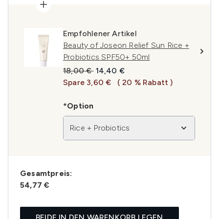
Empfohlener Artikel
Beauty of Joseon Relief Sun Rice +
Probiotics SPF50+ 50ml
Unverbindliche Preisempfehlung:
Aktueller Preis:
18,00 €
14,40 €
Spare 3,60 €
( 20 % Rabatt )
*Option
Rice + Probiotics
Gesamtpreis:
54,77 €
BEIDE IN DEN WARENKORB LEGEN