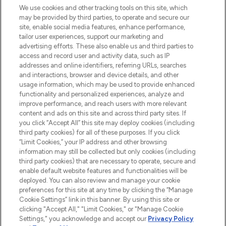
Beauty-Onlineshop mit den besten
We use cookies and other tracking tools on this site, which
Produkten aus Haut- und Haarpflege
may be provided by third parties, to operate and secure our
sowie Make-Up von über 200
site, enable social media features, enhance performance,
renommierten Marken. Shoppe online
tailor user experiences, support our marketing and
oder über die App mit kostenloser
advertising efforts. These also enable us and third parties to
access and record user and activity data, such as IP
Lieferung ab einem Einkaufswert von 30€.
addresses and online identifiers, referring URLs, searches
and interactions, browser and device details, and other
Cookie-Einwilligung
usage information, which may be used to provide enhanced
Do Not Sell or Share My Personal
functionality and personalized experiences, analyze and
Information
improve performance, and reach users with more relevant
content and ads on this site and across third party sites. If
you click “Accept All” this site may deploy cookies (including
HILFE & INFORMATION
third party cookies) for all of these purposes. If you click
“Limit Cookies,” your IP address and other browsing
information may still be collected but only cookies (including
IMPRESSUM
third party cookies) that are necessary to operate, secure and
enable default website features and functionalities will be
deployed. You can also review and manage your cookie
ÜBER LOOKFANTASTIC
preferences for this site at any time by clicking the “Manage
Cookie Settings” link in this banner. By using this site or
clicking "Accept All," "Limit Cookies," or "Manage Cookie
Settings," you acknowledge and accept our
Privacy Policy