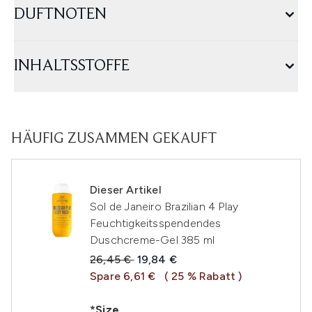
DUFTNOTEN
INHALTSSTOFFE
HÄUFIG ZUSAMMEN GEKAUFT
Dieser Artikel
Sol de Janeiro Brazilian 4 Play
Feuchtigkeitsspendendes
Duschcreme-Gel 385 ml
Unverbindliche Preisempfehlung:
Aktueller Preis:
26,45 €
19,84 €
Spare 6,61 €
( 25 % Rabatt )
*Size