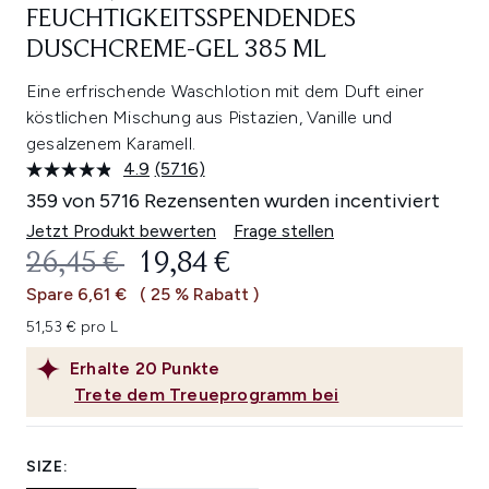
FEUCHTIGKEITSSPENDENDES
DUSCHCREME-GEL 385 ML
Eine erfrischende Waschlotion mit dem Duft einer
köstlichen Mischung aus Pistazien, Vanille und
gesalzenem Karamell.
4.9
(5716)
5716
Bewertungen
359 von 5716 Rezensenten wurden incentiviert
lesen.
Link
Jetzt Produkt bewerten
Frage stellen
auf
UNVERBINDLICHE PREISEMPFEHL
AKTUELLER PREIS:
26,45 €
19,84 €
derselben
Seite.
Spare 6,61 €
( 25 % Rabatt )
51,53 € pro L
Erhalte
20
Punkte
Trete dem Treueprogramm bei
SIZE: