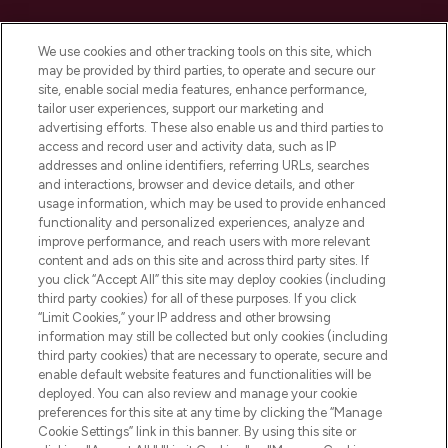
LOOKFANTASTIC ist Europas ultimativer
Beauty-Onlineshop mit den besten
We use cookies and other tracking tools on this site, which
Produkten aus Haut- und Haarpflege
may be provided by third parties, to operate and secure our
sowie Make-Up von über 200
site, enable social media features, enhance performance,
renommierten Marken. Shoppe online
tailor user experiences, support our marketing and
oder über die App mit kostenloser
advertising efforts. These also enable us and third parties to
access and record user and activity data, such as IP
Lieferung ab einem Einkaufswert von 30€.
addresses and online identifiers, referring URLs, searches
and interactions, browser and device details, and other
Cookie-Einwilligung
usage information, which may be used to provide enhanced
Do Not Sell or Share My Personal
functionality and personalized experiences, analyze and
Information
improve performance, and reach users with more relevant
content and ads on this site and across third party sites. If
you click “Accept All” this site may deploy cookies (including
HILFE & INFORMATION
third party cookies) for all of these purposes. If you click
“Limit Cookies,” your IP address and other browsing
information may still be collected but only cookies (including
IMPRESSUM
third party cookies) that are necessary to operate, secure and
enable default website features and functionalities will be
deployed. You can also review and manage your cookie
ÜBER LOOKFANTASTIC
preferences for this site at any time by clicking the “Manage
Cookie Settings” link in this banner. By using this site or