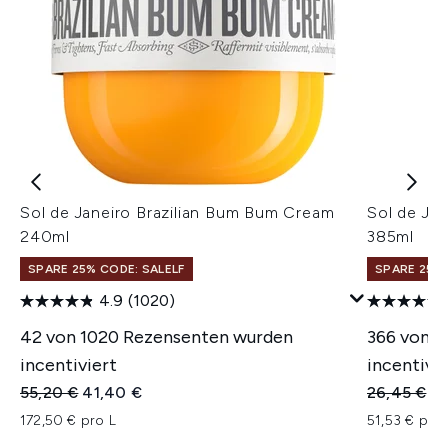
Sol de Janeiro Brazilian Bum Bum Cream
Sol de Jan
240ml
385ml
SPARE 25% CODE: SALELF
SPARE 25% 
4.9
(1020)
42 von 1020 Rezensenten wurden
366 von 
incentiviert
incentivie
Unverbindliche Preisempfehlung:
Aktueller Preis:
Unverbindl
Ak
55,20 €
41,40 €
26,45 €
19
172,50 € pro L
51,53 € pro 