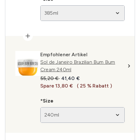
385ml
Empfohlener Artikel
Sol de Janeiro Brazilian Bum Bum
Cream 240ml
Unverbindliche Preisempfehlung:
Aktueller Preis:
55,20 €
41,40 €
Spare 13,80 €
( 25 % Rabatt )
*Size
240ml