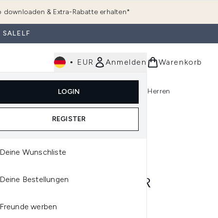
 downloaden & Extra-Rabatte erhalten*
 SALELF
•
EUR
Anmelden
Warenkorb
e
Haarpflege
Parfum
Körperpflege
Herren
LOGIN
rending)
ermenü Anmelden (K-Beauty)
Untermenü Anmelden (Kosmetik)
Untermenü Anmelden (Hautpflege)
Untermenü Anmelden (Haarpflege)
Untermenü Anmelden (Parfum)
REGISTER
Deine Wunschliste
CEUTICALS
Deine Bestellungen
NCEUTICALS BEST SELLER
NDLE
Freunde werben