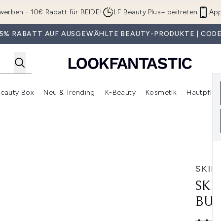
Zum Hauptinhalt springen
werben - 10€ Rabatt für BEIDE!
LF Beauty Plus+ beitreten
App
 35% RABATT AUF AUSGEWÄHLTE BEAUTY-PRODUKTE | CODE
eauty Box
Neu & Trending
K-Beauty
Kosmetik
Hautpfleg
r Shop)
lden (SALE)
Untermenü Anmelden (Geschenke)
Untermenü Anmelden (Marken)
Untermenü Anmelden (Beauty Box)
Untermenü Anmelden (Neu & T
Unt
e
SKIN
SKI
BU