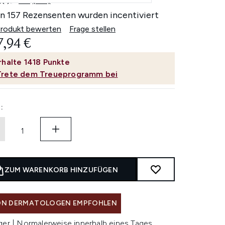
4.7
(157)
157
Bewertungen
n 157 Rezensenten wurden incentiviert
lesen.
Link
Produkt bewerten
Frage stellen
auf
,94 €
derselben
Seite.
rhalte
1418
Punkte
Trete dem Treueprogramm bei
:
ZUM WARENKORB HINZUFÜGEN
N DERMATOLOGEN EMPFOHLEN
ger | Normalerweise innerhalb eines Tages