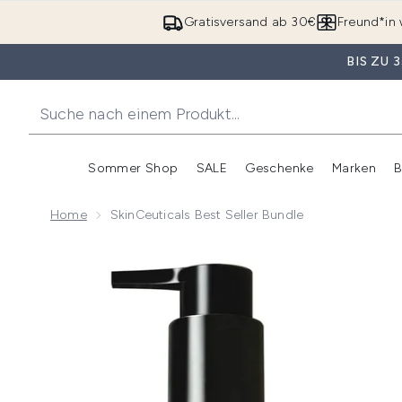
Gratisversand ab 30€
Freund*in 
BIS ZU
Sommer Shop
SALE
Geschenke
Marken
B
Untermenü Anmelden (Somme
Untermenü Anme
Home
SkinCeuticals Best Seller Bundle
Now showing image 1 SkinCeuticals Best Seller Bundl