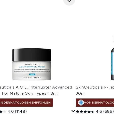
uticals A.G.E. Interrupter Advanced
SkinCeuticals P-T
 For Mature Skin Types 48ml
30ml
N DERMATOLOGEN EMPFOHLEN
VON DERMATOLOG
4.0
(1148)
4.6
(686)