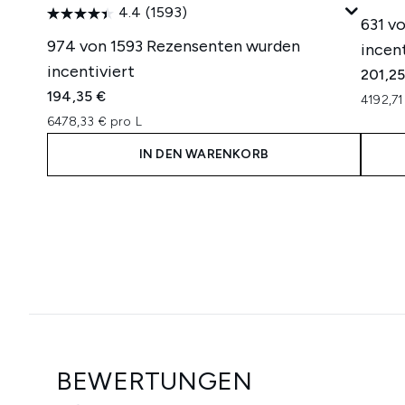
4.4
(1593)
631 v
974 von 1593 Rezensenten wurden
incent
incentiviert
201,25
194,35 €
4192,71
6478,33 € pro L
IN DEN WARENKORB
Showing slide 1