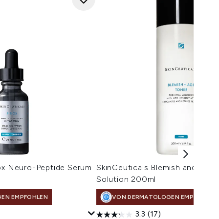
iox Neuro-Peptide Serum
SkinCeuticals Blemish and Age 
Solution 200ml
EN EMPFOHLEN
VON DERMATOLOGEN EMPFOHLEN
3.3
(17)