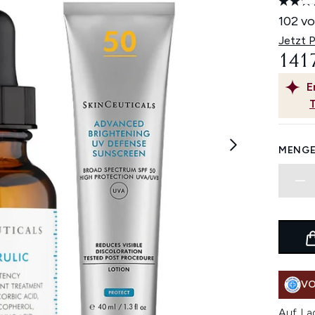
102 vo
Jetzt 
1417
E
MENGE
VO
Auf La