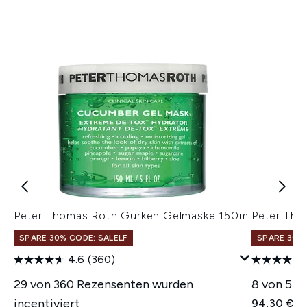
Peter Thomas Roth Gurken Gelmaske 150ml
Peter Tho
SPARE 30% CODE: SALELF
SPARE 30% 
4.6
(360)
29 von 360 Rezensenten wurden
8 von 51 
incentiviert
Unverbindl
Ak
94,30 €
7