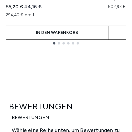
Unverbindliche Preisempfehlung:
Aktueller Preis:
55,20 €
44,16 €
502,93 € pr
294,40 € pro L
IN DEN WARENKORB
Showing slide 1