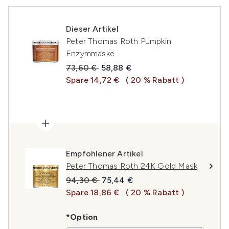
Dieser Artikel
Peter Thomas Roth Pumpkin
Enzymmaske
Unverbindliche Preisempfehlung:
Aktueller Preis:
73,60 €
58,88 €
Spare 14,72 €
( 20 % Rabatt )
Empfohlener Artikel
Peter Thomas Roth 24K Gold Mask
Unverbindliche Preisempfehlung:
Aktueller Preis:
94,30 €
75,44 €
Spare 18,86 €
( 20 % Rabatt )
*Option