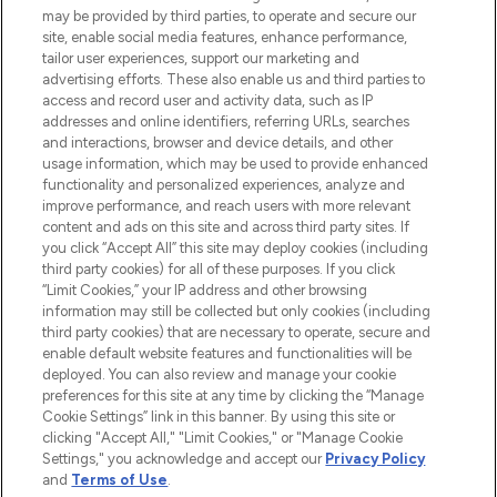
may be provided by third parties, to operate and secure our
site, enable social media features, enhance performance,
tailor user experiences, support our marketing and
advertising efforts. These also enable us and third parties to
access and record user and activity data, such as IP
addresses and online identifiers, referring URLs, searches
MELDE DICH FÜR UNSEREN NEWSLETTER AN
and interactions, browser and device details, and other
ANMELDEN
usage information, which may be used to provide enhanced
functionality and personalized experiences, analyze and
improve performance, and reach users with more relevant
content and ads on this site and across third party sites. If
you click “Accept All” this site may deploy cookies (including
third party cookies) for all of these purposes. If you click
“Limit Cookies,” your IP address and other browsing
information may still be collected but only cookies (including
third party cookies) that are necessary to operate, secure and
enable default website features and functionalities will be
deployed. You can also review and manage your cookie
preferences for this site at any time by clicking the “Manage
Cookie Settings” link in this banner. By using this site or
LOOKFANTASTIC ist Europas ultimativer
clicking "Accept All," "Limit Cookies," or "Manage Cookie
Beauty-Onlineshop mit den besten
Settings," you acknowledge and accept our
Privacy Policy
Produkten aus Haut- und Haarpflege
and
Terms of Use
.
sowie Make-Up von über 200