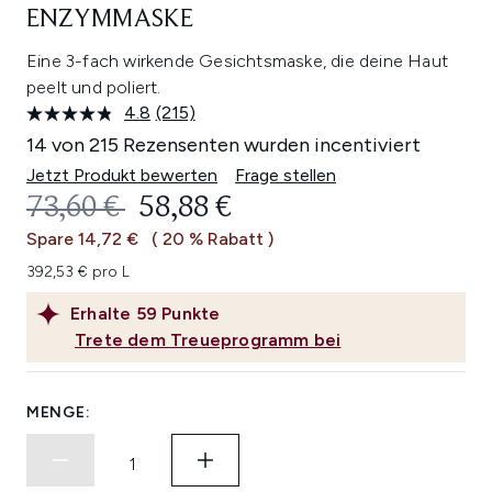
ENZYMMASKE
Eine 3-fach wirkende Gesichtsmaske, die deine Haut
peelt und poliert.
4.8
(215)
215
Bewertungen
14 von 215 Rezensenten wurden incentiviert
lesen.
Link
Jetzt Produkt bewerten
Frage stellen
auf
UNVERBINDLICHE PREISEMPFEHL
AKTUELLER PREIS:
73,60 €
58,88 €
derselben
Seite.
Spare 14,72 €
( 20 % Rabatt )
392,53 € pro L
Erhalte
59
Punkte
Trete dem Treueprogramm bei
MENGE: