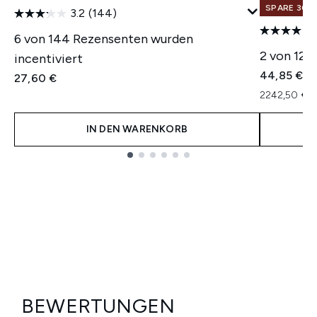
SPARE 30% 
3.2
(144)
6 von 144 Rezensenten wurden
2 von 12 
incentiviert
44,85 €
27,60 €
2242,50 € p
IN DEN WARENKORB
Showing slide 1