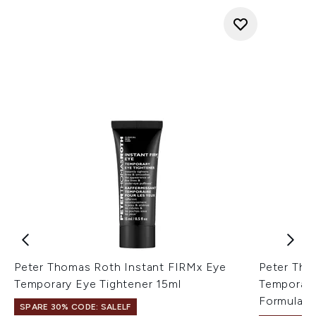
Peter Thomas Roth Instant FIRMx Eye
Peter Tho
Temporary Eye Tightener 15ml
Temporary
Formula 2
SPARE 30% CODE: SALELF