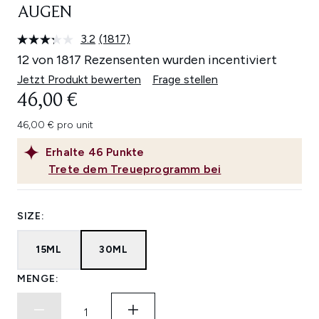
AUGEN
3.2
(1817)
1817
Bewertungen
12 von 1817 Rezensenten wurden incentiviert
lesen.
Link
Jetzt Produkt bewerten
Frage stellen
auf
46,00 €
derselben
Seite.
46,00 € pro unit
Erhalte
46
Punkte
Trete dem Treueprogramm bei
SIZE:
15ML
30ML
MENGE: