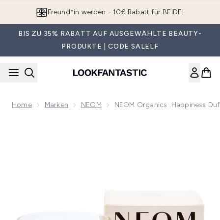
Zum Hauptinhalt springen
App downloaden & Extra-Rabatte erhalten*
BIS ZU 35% RABATT AUF AUSGEWÄHLTE BEAUTY-
PRODUKTE | CODE SALELF
Home
Marken
NEOM
NEOM Organics Happiness Duf
Now showing image 1 NEOM Organics Happiness Duftkerze