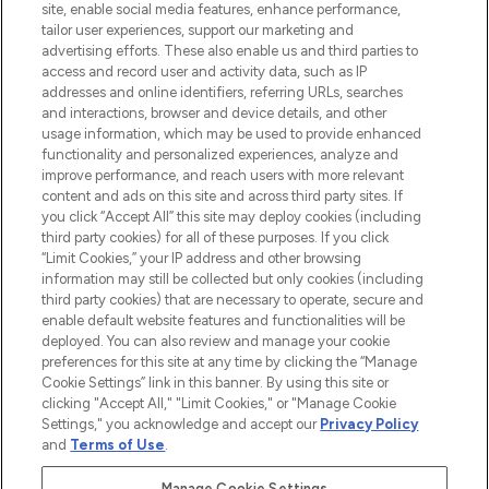
sowie Make-Up von über 200
site, enable social media features, enhance performance,
renommierten Marken. Shoppe online
tailor user experiences, support our marketing and
oder über die App mit kostenloser
advertising efforts. These also enable us and third parties to
access and record user and activity data, such as IP
Lieferung ab einem Einkaufswert von 30€.
addresses and online identifiers, referring URLs, searches
and interactions, browser and device details, and other
Cookie-Einwilligung
usage information, which may be used to provide enhanced
Do Not Sell or Share My Personal
functionality and personalized experiences, analyze and
Information
improve performance, and reach users with more relevant
content and ads on this site and across third party sites. If
you click “Accept All” this site may deploy cookies (including
HILFE & INFORMATION
third party cookies) for all of these purposes. If you click
“Limit Cookies,” your IP address and other browsing
information may still be collected but only cookies (including
IMPRESSUM
third party cookies) that are necessary to operate, secure and
enable default website features and functionalities will be
deployed. You can also review and manage your cookie
ÜBER LOOKFANTASTIC
preferences for this site at any time by clicking the “Manage
Cookie Settings” link in this banner. By using this site or
clicking "Accept All," "Limit Cookies," or "Manage Cookie
Settings," you acknowledge and accept our
Privacy Policy
and
Terms of Use
.
Pay Securely With
Manage Cookie Settings