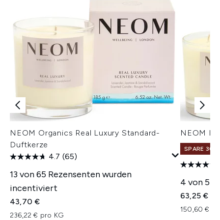
NEOM Organics Real Luxury Standard-
NEOM Hap
Duftkerze
SPARE 30% 
4.7
(65)
13 von 65 Rezensenten wurden
4 von 53 
incentiviert
63,25 €
43,70 €
150,60 € p
236,22 € pro KG