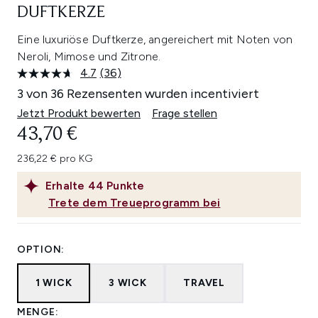
DUFTKERZE
Eine luxuriöse Duftkerze, angereichert mit Noten von
Neroli, Mimose und Zitrone.
4.7
(36)
36
Bewertungen
3 von 36 Rezensenten wurden incentiviert
lesen.
Link
Jetzt Produkt bewerten
Frage stellen
auf
43,70 €
derselben
Seite.
236,22 € pro KG
Erhalte
44
Punkte
Trete dem Treueprogramm bei
OPTION:
1 WICK
3 WICK
TRAVEL
MENGE: