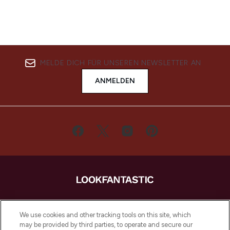
MELDE DICH FÜR UNSEREN NEWSLETTER AN
ANMELDEN
LOOKFANTASTIC ist Europas ultimativer
Beauty-Onlineshop mit den besten
We use cookies and other tracking tools on this site, which
Produkten aus Haut- und Haarpflege
may be provided by third parties, to operate and secure our