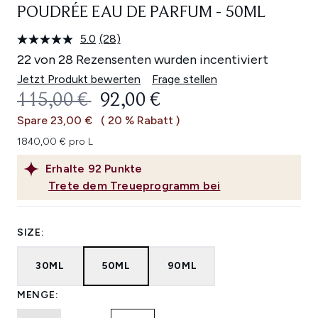
POUDRÉE EAU DE PARFUM - 50ML
5.0
(28)
28
Bewertungen
22 von 28 Rezensenten wurden incentiviert
lesen.
Link
Jetzt Produkt bewerten
Frage stellen
auf
UNVERBINDLICHE PREISEMPFEHL
AKTUELLER PREIS:
115,00 €
92,00 €
derselben
Seite.
Spare 23,00 €
( 20 % Rabatt )
1840,00 € pro L
Erhalte
92
Punkte
Trete dem Treueprogramm bei
SIZE:
30ML
50ML
90ML
MENGE: