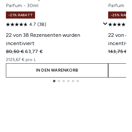
Parfum - 30ml
Parfum - 
-21% RABATT
-25% RABA
4.7
(38)
22 von 38 Rezensenten wurden
22 von 4
incentiviert
incentivie
Unverbindliche Preisempfehlung:
Aktueller Preis:
Unverbindl
A
80,50 €
63,77 €
143,75 €
1
2125,67 € pro L
IN DEN WARENKORB
Showing slide 1