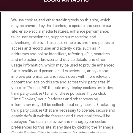
LOOKFANTASTIC ist Europas ultimativer
Beauty-Onlineshop mit den besten
We use cookies and other tracking tools on this site, which
Produkten aus Haut- und Haarpflege
may be provided by third parties, to operate and secure our
sowie Make-Up von über 200
site, enable social media features, enhance performance,
renommierten Marken. Shoppe online
tailor user experiences, support our marketing and
oder über die App mit kostenloser
advertising efforts. These also enable us and third parties to
access and record user and activity data, such as IP
Lieferung ab einem Einkaufswert von 30€.
addresses and online identifiers, referring URLs, searches
and interactions, browser and device details, and other
Cookie-Einwilligung
usage information, which may be used to provide enhanced
Do Not Sell or Share My Personal
functionality and personalized experiences, analyze and
Information
improve performance, and reach users with more relevant
content and ads on this site and across third party sites. If
you click “Accept All” this site may deploy cookies (including
HILFE & INFORMATION
third party cookies) for all of these purposes. If you click
“Limit Cookies,” your IP address and other browsing
information may still be collected but only cookies (including
IMPRESSUM
third party cookies) that are necessary to operate, secure and
enable default website features and functionalities will be
deployed. You can also review and manage your cookie
ÜBER LOOKFANTASTIC
preferences for this site at any time by clicking the “Manage
Cookie Settings” link in this banner. By using this site or