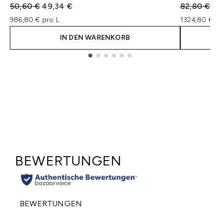
Unverbindliche Preisempfehlung:
Aktueller Preis:
Unverbindl
Ak
50,60 €
49,34 €
82,80 €
6
986,80 € pro L
1324,80 € p
IN DEN WARENKORB
Showing slide 1