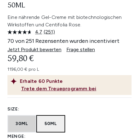
50ML
Eine nährende Gel-Creme mit biotechnologischen
Wirkstoffen und Centifolia Rose.
4.7
(251)
251
Bewertungen
70 von 251 Rezensenten wurden incentiviert
lesen.
Link
Jetzt Produkt bewerten
Frage stellen
auf
59,80 €
derselben
Seite.
1196,00 € pro L
Erhalte
60
Punkte
Trete dem Treueprogramm bei
SIZE:
30ML
50ML
MENGE: