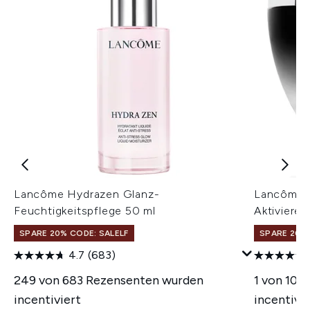
Lancôme Hydrazen Glanz-
Lancôme G
Feuchtigkeitspflege 50 ml
Aktiviere
SPARE 20% CODE: SALELF
SPARE 20% 
4.7
(683)
249 von 683 Rezensenten wurden
1 von 109
incentiviert
incentivie