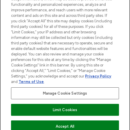
Do Not Sell or Share My Personal
functionality and personalized experiences, analyze and
Information
improve performance, and reach users with more relevant
content and ads on this site and across third party sites. If
you click “Accept All” this site may deploy cookies (including
HILFE & INFORMATION
third party cookies) for all of these purposes. If you click
“Limit Cookies,” your IP address and other browsing
information may still be collected but only cookies (including
IMPRESSUM
third party cookies) that are necessary to operate, secure and
enable default website features and functionalities will be
deployed. You can also review and manage your cookie
ÜBER LOOKFANTASTIC
preferences for this site at any time by clicking the “Manage
Cookie Settings” link in this banner. By using this site or
clicking "Accept All," "Limit Cookies," or "Manage Cookie
Settings," you acknowledge and accept our
Privacy Policy
and
Terms of Use
.
Pay Securely With
Manage Cookie Settings
Limit Cookies
2026 THG Beauty Europe GmbH Maximilianstrasse 54 80538 Munich
ZUM WARENKORB HINZUFÜGEN
Accept All