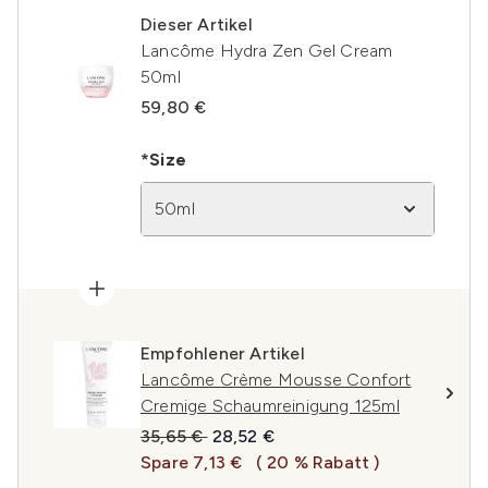
Dieser Artikel
Lancôme Hydra Zen Gel Cream
50ml
59,80 €
*Size
50ml
Empfohlener Artikel
Lancôme Crème Mousse Confort
Cremige Schaumreinigung 125ml
Unverbindliche Preisempfehlung:
Aktueller Preis:
35,65 €
28,52 €
Spare 7,13 €
( 20 % Rabatt )