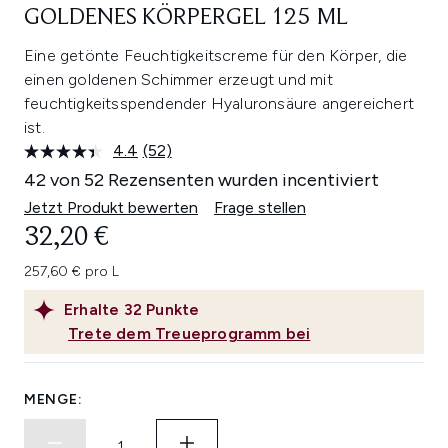
GOLDENES KÖRPERGEL 125 ML
Eine getönte Feuchtigkeitscreme für den Körper, die
einen goldenen Schimmer erzeugt und mit
feuchtigkeitsspendender Hyaluronsäure angereichert
ist.
4.4
(52)
52
Bewertungen
42 von 52 Rezensenten wurden incentiviert
lesen.
Link
Jetzt Produkt bewerten
Frage stellen
auf
32,20 €
derselben
Seite.
257,60 € pro L
Erhalte
32
Punkte
Trete dem Treueprogramm bei
MENGE: