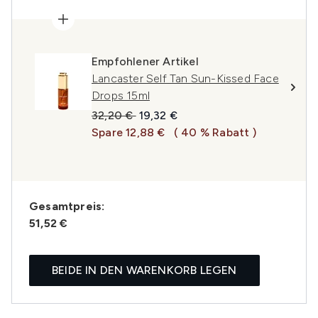
Empfohlener Artikel
Lancaster Self Tan Sun-Kissed Face
Drops 15ml
Unverbindliche Preisempfehlung:
Aktueller Preis:
32,20 €
19,32 €
Spare 12,88 €
( 40 % Rabatt )
Gesamtpreis:
51,52 €
BEIDE IN DEN WARENKORB LEGEN