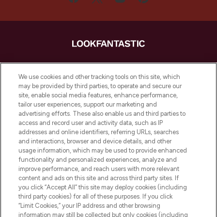
LOOKFANTASTIC ist Europas ultimativer
Beauty-Onlineshop mit den besten
We use cookies and other tracking tools on this site, which
Produkten aus Haut- und Haarpflege
may be provided by third parties, to operate and secure our
sowie Make-Up von über 200
site, enable social media features, enhance performance,
renommierten Marken. Shoppe online
tailor user experiences, support our marketing and
oder über die App mit kostenloser
advertising efforts. These also enable us and third parties to
access and record user and activity data, such as IP
Lieferung ab einem Einkaufswert von 30€.
addresses and online identifiers, referring URLs, searches
and interactions, browser and device details, and other
Cookie-Einwilligung
usage information, which may be used to provide enhanced
Do Not Sell or Share My Personal
functionality and personalized experiences, analyze and
Information
improve performance, and reach users with more relevant
content and ads on this site and across third party sites. If
you click “Accept All” this site may deploy cookies (including
HILFE & INFORMATION
third party cookies) for all of these purposes. If you click
“Limit Cookies,” your IP address and other browsing
information may still be collected but only cookies (including