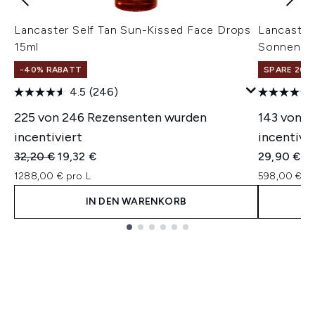
Lancaster Self Tan Sun-Kissed Face Drops
Lancaster
15ml
Sonnensc
-40% RABATT
SPARE 20% 
4.5
(246)
225 von 246 Rezensenten wurden
143 von 1
incentiviert
incentivie
Unverbindliche Preisempfehlung:
Aktueller Preis:
32,20 €
19,32 €
29,90 €
1288,00 € pro L
598,00 € pr
IN DEN WARENKORB
Showing slide 1