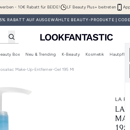
Zum Hauptinhalt springen
werben - 10€ Rabatt für BEIDE!
LF Beauty Plus+ beitreten
App
 35% RABATT AUF AUSGEWÄHLTE BEAUTY-PRODUKTE | CODE
eauty Box
Neu & Trending
K-Beauty
Kosmetik
Hautpfleg
r Shop)
lden (SALE)
Untermenü Anmelden (Geschenke)
Untermenü Anmelden (Marken)
Untermenü Anmelden (Beauty Box)
Untermenü Anmelden (Neu & T
Unt
osaliac Make-Up-Entferner-Gel 195 Ml
up-Entferner-Gel 195 ml
LA R
LA 
MAK
195