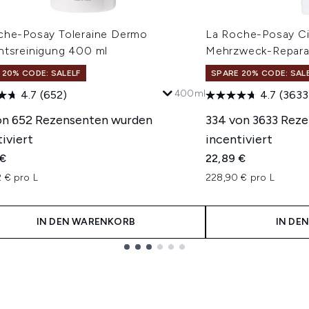
che-Posay Toleraine Dermo
La Roche-Posay Ci
htsreinigung 400 ml
Mehrzweck-Repara
 20% CODE: SALELF
SPARE 20% CODE: SAL
400ml
4.7
(652)
4.7
(3633
on 652 Rezensenten wurden
334 von 3633 Rez
iviert
incentiviert
 €
22,89 €
 € pro L
228,90 € pro L
IN DEN WARENKORB
IN DE