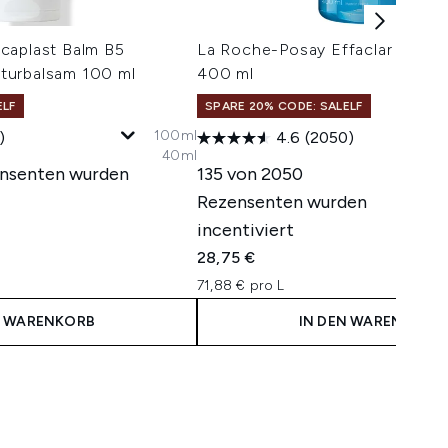
caplast Balm B5
La Roche-Posay Effaclar Clean
turbalsam 100 ml
400 ml
ELF
SPARE 20% CODE: SALELF
100ml
20
)
4.6
(2050)
40ml
400
ensenten wurden
135 von 2050
Rezensenten wurden
incentiviert
28,75 €
71,88 € pro L
N WARENKORB
IN DEN WARENKORB