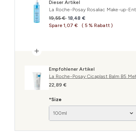
Dieser Artikel
La Roche-Posay Rosaliac Make-up-Entf
Unverbindliche Preisempfehlung:
Aktueller Preis:
19,55 €
18,48 €
Spare 1,07 €
( 5 % Rabatt )
Empfohlener Artikel
La Roche-Posay Cicaplast Balm B5 Me
22,89 €
*Size
100ml