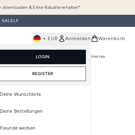
 downloaden & Extra-Rabatte erhalten*
 SALELF
•
EUR
Anmelden
Warenkorb
e
Haarpflege
Parfum
Körperpflege
Herren
LOGIN
rending)
ermenü Anmelden (K-Beauty)
Untermenü Anmelden (Kosmetik)
Untermenü Anmelden (Hautpflege)
Untermenü Anmelden (Haarpflege)
Untermenü Anmelden (Parfum)
REGISTER
Deine Wunschliste
OCHE-POSAY
Deine Bestellungen
ROCHE-POSAY ROSALIAC
E-UP-ENTFERNER-GEL
Freunde werben
 ML