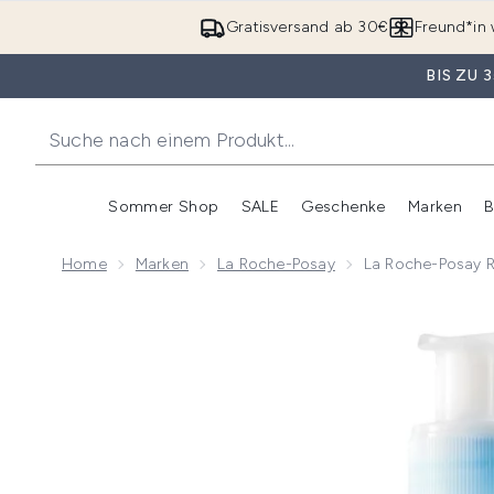
Gratisversand ab 30€
Freund*in 
BIS ZU
Sommer Shop
SALE
Geschenke
Marken
B
Untermenü Anmelden (Somme
Untermenü Anme
Home
Marken
La Roche-Posay
La Roche-Posay R
Now showing image 1 La Roche-Posay Rosaliac Make-