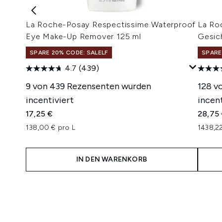
La Roche-Posay Respectissime Waterproof
La Ro
Eye Make-Up Remover 125 ml
Gesic
SPARE 20% CODE: SALELF
SPARE
4.7
(439)
9 von 439 Rezensenten wurden
128 v
incentiviert
incent
17,25 €
28,75
138,00 € pro L
1438,22
IN DEN WARENKORB
Showing slide 1