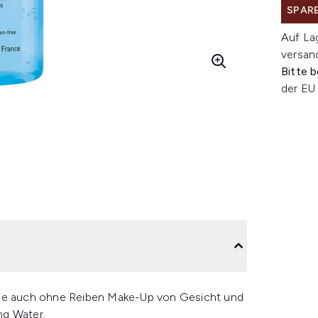
SPARE
Auf La
versan
Bitte 
der EU 
 die auch ohne Reiben Make-Up von Gesicht und
ng Water.