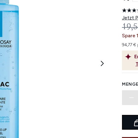
Jetzt 
UNV
19,5
Spare 
94,77 € 
E
MENGE