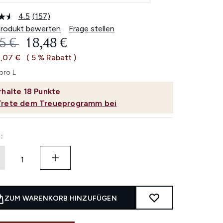
4.5
(157)
157
Bewertungen
Produkt bewerten
Frage stellen
lesen.
ERBINDLICHE PREISEMPFEHLUNG:
AKTUELLER PREIS:
5 €
18,48 €
Link
auf
1,07 €
( 5 % Rabatt )
derselben
Seite.
pro L
rhalte
18
Punkte
Trete dem Treueprogramm bei
:
ZUM WARENKORB HINZUFÜGEN