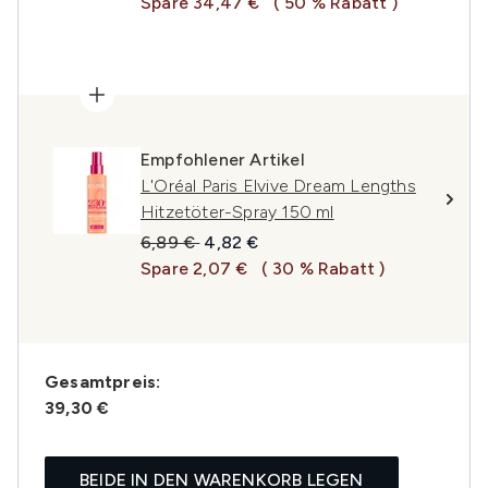
Spare 34,47 €
( 50 % Rabatt )
Empfohlener Artikel
L'Oréal Paris Elvive Dream Lengths
Hitzetöter-Spray 150 ml
Unverbindliche Preisempfehlung:
Aktueller Preis:
6,89 €
4,82 €
Spare 2,07 €
( 30 % Rabatt )
Gesamtpreis:
39,30 €
BEIDE IN DEN WARENKORB LEGEN