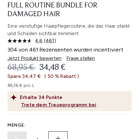
FULL ROUTINE BUNDLE FOR
DAMAGED HAIR
Eine vierstufige Haarpflegeroutine, die das Haar stärkt
und Schäden sichtbar minimiert.
4.6
(461)
461
Bewertungen
304 von 461 Rezensenten wurden incentiviert
lesen.
Link
Jetzt Produkt bewerten
Frage stellen
auf
UNVERBINDLICHE PREISEMPFEHL
AKTUELLER PREIS:
68,95 €
34,48 €
derselben
Seite.
Spare 34,47 €
( 50 % Rabatt )
49,26 € pro L
Erhalte
34
Punkte
Trete dem Treueprogramm bei
MENGE: