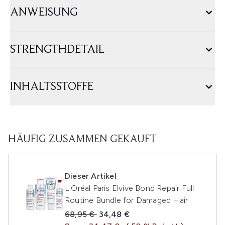
ANWEISUNG
STRENGTHDETAIL
INHALTSSTOFFE
HÄUFIG ZUSAMMEN GEKAUFT
Dieser Artikel
L'Oréal Paris Elvive Bond Repair Full
Routine Bundle for Damaged Hair
Unverbindliche Preisempfehlung:
Aktueller Preis:
68,95 €
34,48 €