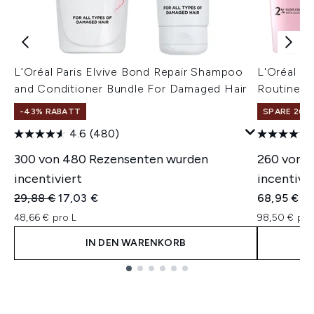
L’Oréal Paris Elvive Bond Repair Shampoo
L'Oréal Pa
and Conditioner Bundle For Damaged Hair
Routine fo
-43% RABATT
SPARE 20% 
4.6
(480)
300 von 480 Rezensenten wurden
260 von 
incentiviert
incentivie
Unverbindliche Preisempfehlung:
Aktueller Preis:
29,88 €
17,03 €
68,95 €
48,66 € pro L
98,50 € pro
IN DEN WARENKORB
Showing slide 1