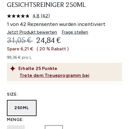
GESICHTSREINIGER 250ML
4.8
(42)
42
Bewertungen
1 von 42 Rezensenten wurden incentiviert
lesen.
Link
Jetzt Produkt bewerten
Frage stellen
auf
UNVERBINDLICHE PREISEMPFEHL
AKTUELLER PREIS:
31,05 €
24,84 €
derselben
Seite.
Spare 6,21 €
( 20 % Rabatt )
99,36 € pro L
Erhalte
25
Punkte
Trete dem Treueprogramm bei
SIZE:
250ML
MENGE: