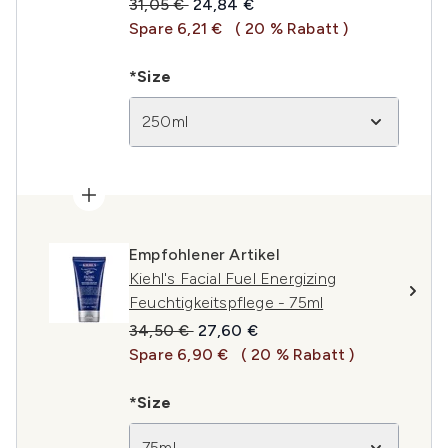
Unverbindliche Preisempfehlung:
Aktueller Preis:
31,05 €
24,84 €
Spare 6,21 €
( 20 % Rabatt )
*Size
250ml
Empfohlener Artikel
Kiehl's Facial Fuel Energizing
Feuchtigkeitspflege - 75ml
Unverbindliche Preisempfehlung:
Aktueller Preis:
34,50 €
27,60 €
Spare 6,90 €
( 20 % Rabatt )
*Size
75ml