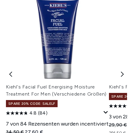
Kiehl's Facial Fuel Energising Moisture
Kiehl's Fa
Treatment For Men (Verschiedene Größen)
SPARE 20% 
SPARE 20% CODE: SALELF
4.8
(84)
3 von 28 
7 von 84 Rezensenten wurden incentiviert
Unverbindl
Ak
29,90 €
29
Unverbindliche Preisempfehlung:
Aktueller Preis:
34,50 €
27,60 €