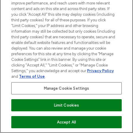
Information
improve performance, and reach users with more relevant
content and ads on this site and across third party sites. If
you click “Accept All” this site may deploy cookies (including
HILFE & INFORMATION
third party cookies) for all of these purposes. If you click
“Limit Cookies,” your IP address and other browsing
information may still be collected but only cookies (including
IMPRESSUM
third party cookies) that are necessary to operate, secure and
enable default website features and functionalities will be
deployed. You can also review and manage your cookie
ÜBER LOOKFANTASTIC
preferences for this site at any time by clicking the “Manage
Cookie Settings” link in this banner. By using this site or
clicking "Accept All," "Limit Cookies," or "Manage Cookie
Settings," you acknowledge and accept our
Privacy Policy
and
Terms of Use
.
Pay Securely With
Manage Cookie Settings
Limit Cookies
2026 THG Beauty Europe GmbH Maximilianstrasse 54 80538 Munich
ZUM WARENKORB HINZUFÜGEN
Accept All