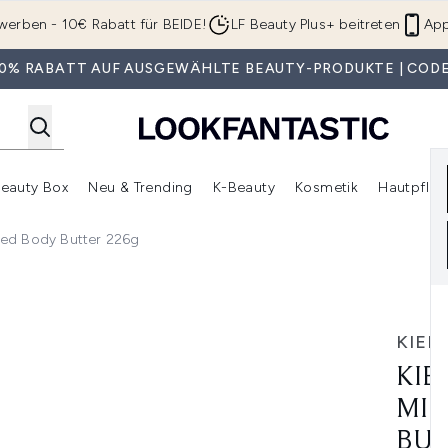
Zum Hauptinhalt springen
werben - 10€ Rabatt für BEIDE!
LF Beauty Plus+ beitreten
App
 30% RABATT AUF AUSGEWÄHLTE BEAUTY-PRODUKTE | CODE
eauty Box
Neu & Trending
K-Beauty
Kosmetik
Hautpfleg
r Shop)
lden (SALE)
Untermenü Anmelden (Geschenke)
Untermenü Anmelden (Marken)
Untermenü Anmelden (Beauty Box)
Untermenü Anmelden (Neu & T
Unt
ped Body Butter 226g
lk & Honey Whipped Body Butter 226g
KIEHL
KIE
MIL
BUT