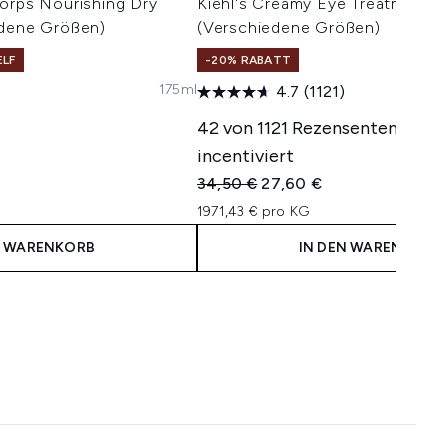
orps Nourishing Dry
Kiehl's Creamy Eye Treatment 
edene Größen)
(Verschiedene Größen)
ELF
-20% RABATT
175ml
4.7
(1121)
42 von 1121 Rezensenten wurd
incentiviert
Unverbindliche Preisempfehlung:
Aktueller Preis:
34,50 €
27,60 €
1971,43 € pro KG
N WARENKORB
IN DEN WARENKORB