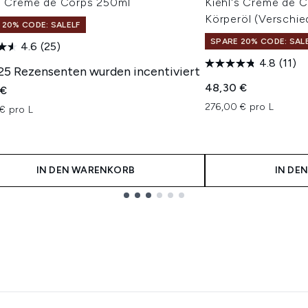
's Creme de Corps 250ml
Kiehl's Crème de C
Körperöl (Verschi
 20% CODE: SALELF
SPARE 20% CODE: SAL
4.6
(25)
4.8
(11)
 25 Rezensenten wurden incentiviert
48,30 €
 €
276,00 € pro L
€ pro L
IN DEN WARENKORB
IN DE