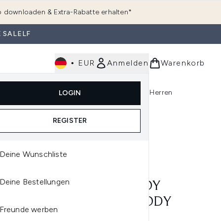
 downloaden & Extra-Rabatte erhalten*
 SALELF
•
EUR
Anmelden
Warenkorb
e
Haarpflege
Parfum
Körperpflege
Herren
LOGIN
rending)
ermenü Anmelden (K-Beauty)
Untermenü Anmelden (Kosmetik)
Untermenü Anmelden (Hautpflege)
Untermenü Anmelden (Haarpflege)
Untermenü Anmelden (Parfum)
REGISTER
Deine Wunschliste
'S SINCE 1851
Deine Bestellungen
HL'S CREME DE CORPS SOY
K & HONEY WHIPPED BODY
Freunde werben
TER 226G