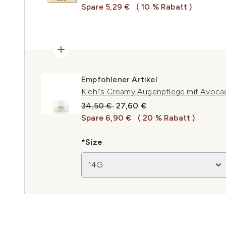
Spare 5,29 €
( 10 % Rabatt )
Empfohlener Artikel
Kiehl's Creamy Augenpflege mit Avoca
Unverbindliche Preisempfehlung:
Aktueller Preis:
34,50 €
27,60 €
Spare 6,90 €
( 20 % Rabatt )
*Size
14G