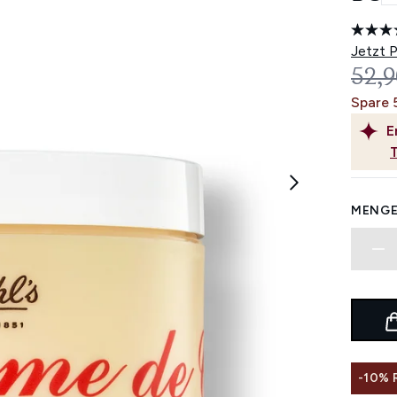
Jetzt 
UNV
52,9
Spare 
E
MENGE
-10%