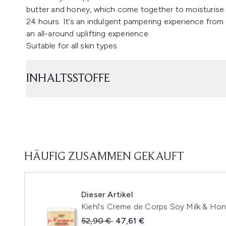
butter and honey, which come together to moisturise an
24 hours. It’s an indulgent pampering experience from s
an all-around uplifting experience.
Suitable for all skin types.
INHALTSSTOFFE
HÄUFIG ZUSAMMEN GEKAUFT
Dieser Artikel
Kiehl's Creme de Corps Soy Milk & Ho
Unverbindliche Preisempfehlung:
Aktueller Preis:
52,90 €
47,61 €