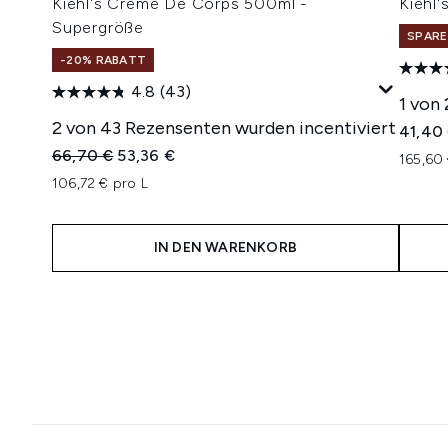
Kiehl's Creme De Corps 500ml -
Kiehl
Supergröße
SPARE
-20% RABATT
4.8
(43)
1 von
2 von 43 Rezensenten wurden incentiviert
41,40
Unverbindliche Preisempfehlung:
Aktueller Preis:
66,70 €
53,36 €
165,60 
106,72 € pro L
IN DEN WARENKORB
Showing slide 1