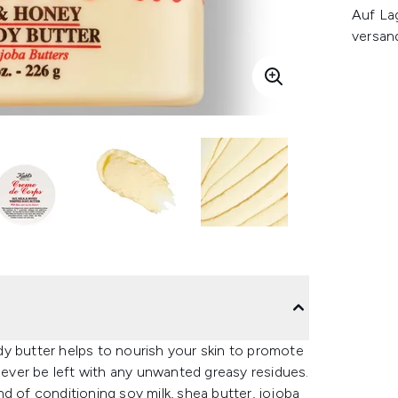
Auf La
versan
y butter helps to nourish your skin to promote
ll never be left with any unwanted greasy residues.
d of conditioning soy milk, shea butter, jojoba