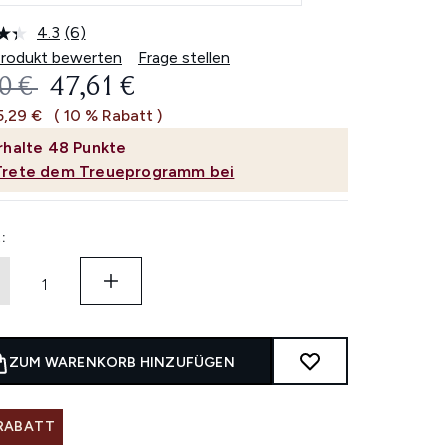
4.3
(6)
6
Bewertungen
Produkt bewerten
Frage stellen
lesen.
ERBINDLICHE PREISEMPFEHLUNG:
AKTUELLER PREIS:
0 €
47,61 €
Link
auf
5,29 €
( 10 % Rabatt )
derselben
Seite.
rhalte
48
Punkte
Trete dem Treueprogramm bei
:
ZUM WARENKORB HINZUFÜGEN
 RABATT