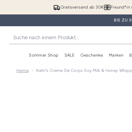
Gratisversand ab 30€
Freund*in 
BIS ZU
Sommer Shop
SALE
Geschenke
Marken
B
Untermenü Anmelden (Somme
Untermenü Anme
Home
Kiehl's Creme De Corps Soy Milk & Honey Whip
Now showing image 1 Kiehl's Creme de Corps Soy Mi