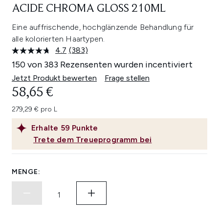
ACIDE CHROMA GLOSS 210ML
Eine auffrischende, hochglänzende Behandlung für
alle kolorierten Haartypen.
4.7
(383)
383
Bewertungen
150 von 383 Rezensenten wurden incentiviert
lesen.
Link
Jetzt Produkt bewerten
Frage stellen
auf
58,65 €
derselben
Seite.
279,29 € pro L
Erhalte
59
Punkte
Trete dem Treueprogramm bei
MENGE: