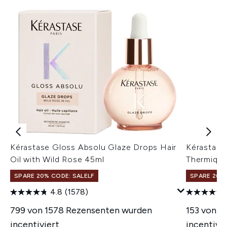
Kérastase Gloss Absolu Glaze Drops Hair
Kérastas
Oil with Wild Rose 45ml
Thermique
SPARE 20% CODE: SALELF
SPARE 20% 
4.8
(1578)
799 von 1578 Rezensenten wurden
153 von 3
incentiviert
incentivie