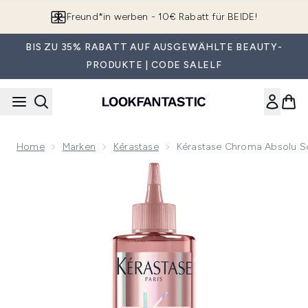
Zum Hauptinhalt springen
App downloaden & Extra-Rabatte erhalten*
BIS ZU 35% RABATT AUF AUSGEWÄHLTE BEAUTY-
PRODUKTE | CODE SALELF
Home
Marken
Kérastase
Kérastase Chroma Absolu S
Now showing image 1 Kérastase Chroma Absolu Soin Acide 