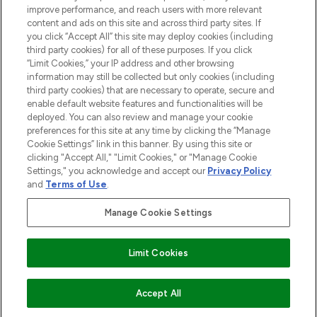
Information
improve performance, and reach users with more relevant
content and ads on this site and across third party sites. If
you click “Accept All” this site may deploy cookies (including
HILFE & INFORMATION
third party cookies) for all of these purposes. If you click
“Limit Cookies,” your IP address and other browsing
information may still be collected but only cookies (including
IMPRESSUM
third party cookies) that are necessary to operate, secure and
enable default website features and functionalities will be
deployed. You can also review and manage your cookie
ÜBER LOOKFANTASTIC
preferences for this site at any time by clicking the “Manage
Cookie Settings” link in this banner. By using this site or
clicking "Accept All," "Limit Cookies," or "Manage Cookie
Settings," you acknowledge and accept our
Privacy Policy
and
Terms of Use
.
Pay Securely With
Manage Cookie Settings
Limit Cookies
2026 THG Beauty Europe GmbH Maximilianstrasse 54 80538 Munich
ZUM WARENKORB HINZUFÜGEN
Accept All