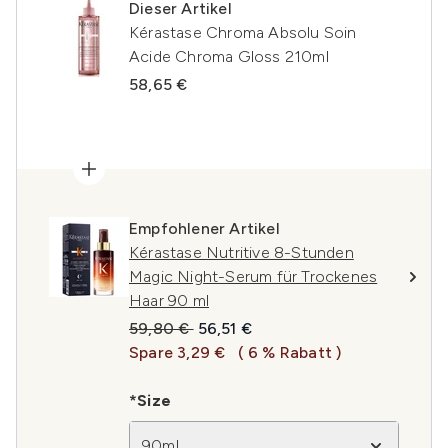
Dieser Artikel
Kérastase Chroma Absolu Soin
Acide Chroma Gloss 210ml
58,65 €
Empfohlener Artikel
Kérastase Nutritive 8-Stunden
Magic Night-Serum für Trockenes
Haar 90 ml
Unverbindliche Preisempfehlung:
Aktueller Preis:
59,80 €
56,51 €
Spare 3,29 €
( 6 % Rabatt )
*Size
90ml