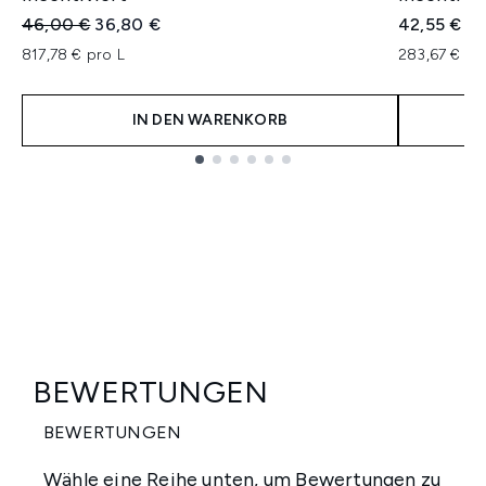
Unverbindliche Preisempfehlung:
Aktueller Preis:
46,00 €
36,80 €
42,55 €
817,78 € pro L
283,67 € pr
IN DEN WARENKORB
Showing slide 1