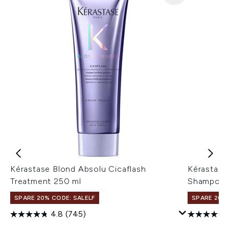
Kérastase Blond Absolu Cicaflash
Kérastase 
Treatment 250 ml
Shampoo 
SPARE 20% CODE: SALELF
SPARE 20% 
4.8
(745)