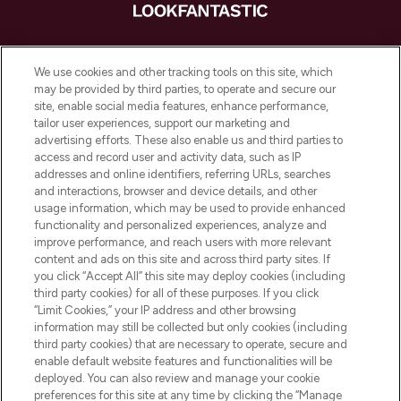
LOOKFANTASTIC ist Europas ultimativer
Beauty-Onlineshop mit den besten
We use cookies and other tracking tools on this site, which
Produkten aus Haut- und Haarpflege
may be provided by third parties, to operate and secure our
sowie Make-Up von über 200
site, enable social media features, enhance performance,
renommierten Marken. Shoppe online
tailor user experiences, support our marketing and
oder über die App mit kostenloser
advertising efforts. These also enable us and third parties to
access and record user and activity data, such as IP
Lieferung ab einem Einkaufswert von 30€.
addresses and online identifiers, referring URLs, searches
and interactions, browser and device details, and other
Cookie-Einwilligung
usage information, which may be used to provide enhanced
Do Not Sell or Share My Personal
functionality and personalized experiences, analyze and
Information
improve performance, and reach users with more relevant
content and ads on this site and across third party sites. If
you click “Accept All” this site may deploy cookies (including
HILFE & INFORMATION
third party cookies) for all of these purposes. If you click
“Limit Cookies,” your IP address and other browsing
information may still be collected but only cookies (including
IMPRESSUM
third party cookies) that are necessary to operate, secure and
enable default website features and functionalities will be
deployed. You can also review and manage your cookie
ÜBER LOOKFANTASTIC
preferences for this site at any time by clicking the “Manage