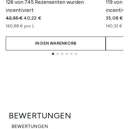
126 von 745 Rezensenten wurden
119 von 4
incentiviert
incentivie
Unverbindliche Preisempfehlung:
Aktueller Preis:
42,55 €
40,22 €
35,08 €
160,88 € pro L
140,32 € pr
IN DEN WARENKORB
Showing slide 1