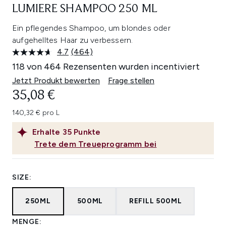
LUMIERE SHAMPOO 250 ML
Ein pflegendes Shampoo, um blondes oder
aufgehelltes Haar zu verbessern.
4.7
(464)
464
Bewertungen
118 von 464 Rezensenten wurden incentiviert
lesen.
Link
Jetzt Produkt bewerten
Frage stellen
auf
35,08 €
derselben
Seite.
140,32 € pro L
Erhalte
35
Punkte
Trete dem Treueprogramm bei
SIZE:
250ML
500ML
REFILL 500ML
MENGE: