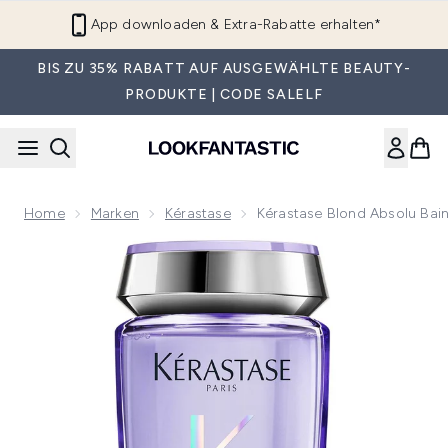
Zum Hauptinhalt springen
App downloaden & Extra-Rabatte erhalten*
BIS ZU 35% RABATT AUF AUSGEWÄHLTE BEAUTY-
PRODUKTE | CODE SALELF
Home
Marken
Kérastase
Kérastase Blond Absolu Ba
Now showing image 1 Kérastase Blond Absolu Bain Lumiere