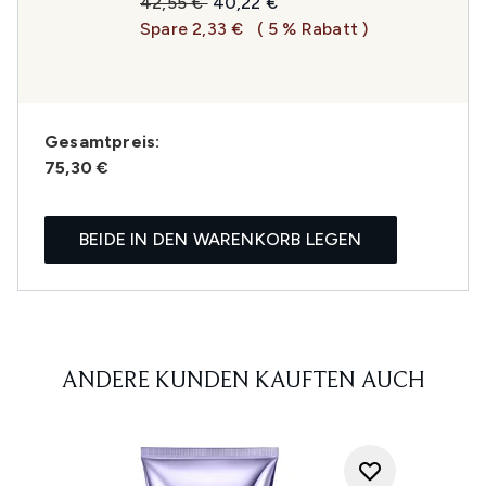
Unverbindliche Preisempfehlung:
Aktueller Preis:
42,55 €
40,22 €
Spare 2,33 €
( 5 % Rabatt )
Gesamtpreis:
75,30 €
BEIDE IN DEN WARENKORB LEGEN
ANDERE KUNDEN KAUFTEN AUCH