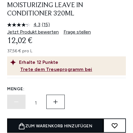
MOISTURIZING LEAVE IN
CONDITIONER 320ML
4.3
(15)
15
Bewertungen
Jetzt Produkt bewerten
Frage stellen
lesen.
12,02 €
Link
auf
derselben
37,56 € pro L
Seite.
Erhalte
12
Punkte
Trete dem Treueprogramm bei
MENGE:
ZUM WARENKORB HINZUFÜGEN