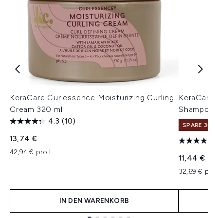
KeraCare Curlessence Moisturizing Curling
KeraCare 
Cream 320 ml
Shampoo 
4.3
(10)
SPARE 30% 
13,74 €
42,94 € pro L
11,44 €
32,69 € pro
IN DEN WARENKORB