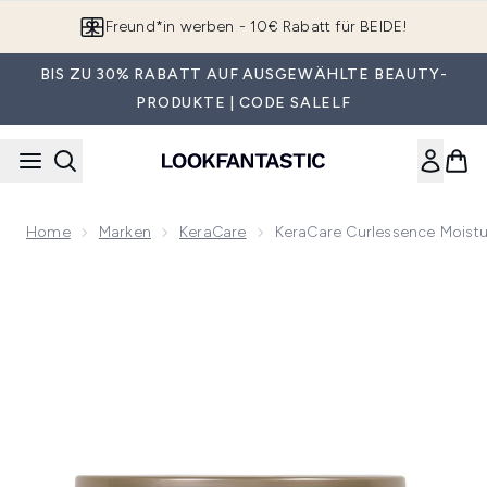
Zum Hauptinhalt springen
App downloaden & Extra-Rabatte erhalten*
BIS ZU 30% RABATT AUF AUSGEWÄHLTE BEAUTY-
PRODUKTE | CODE SALELF
Home
Marken
KeraCare
KeraCare Curlessence Moistu
Now showing image 1 KeraCare Curlessence Moisturizing Lea