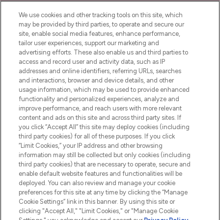
LOOKFANTASTIC ist Europas ultimativer
Beauty-Onlineshop mit den besten
We use cookies and other tracking tools on this site, which
Produkten aus Haut- und Haarpflege
may be provided by third parties, to operate and secure our
sowie Make-Up von über 200
site, enable social media features, enhance performance,
renommierten Marken. Shoppe online
tailor user experiences, support our marketing and
oder über die App mit kostenloser
advertising efforts. These also enable us and third parties to
access and record user and activity data, such as IP
Lieferung ab einem Einkaufswert von 30€.
addresses and online identifiers, referring URLs, searches
and interactions, browser and device details, and other
Cookie-Einwilligung
usage information, which may be used to provide enhanced
Do Not Sell or Share My Personal
functionality and personalized experiences, analyze and
Information
improve performance, and reach users with more relevant
content and ads on this site and across third party sites. If
you click “Accept All” this site may deploy cookies (including
HILFE & INFORMATION
third party cookies) for all of these purposes. If you click
“Limit Cookies,” your IP address and other browsing
information may still be collected but only cookies (including
IMPRESSUM
third party cookies) that are necessary to operate, secure and
enable default website features and functionalities will be
deployed. You can also review and manage your cookie
ÜBER LOOKFANTASTIC
preferences for this site at any time by clicking the “Manage
Cookie Settings” link in this banner. By using this site or
clicking "Accept All," "Limit Cookies," or "Manage Cookie