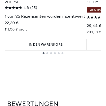
200 ml
100 ml
4.8
(25)
-25% RABA
1 von 25 Rezensenten wurden incentiviert
22,20 €
Unverbindl
Ak
29,44 €
2
111,00 € pro L
283,50 € pr
IN DEN WARENKORB
Showing slide 1