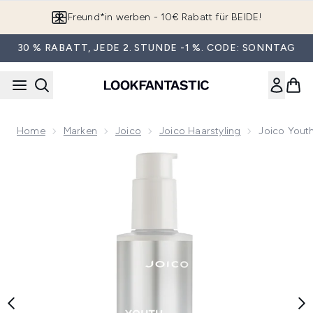
Zum Hauptinhalt springen
Freund*in werben - 10€ Rabatt für BEIDE!
30 % RABATT, JEDE 2. STUNDE -1 %. CODE: SONNTAG
Home
Marken
Joico
Joico Haarstyling
Joico Youth
Now showing image 1 Joico YouthLock Anti-Frizz Föhncreme