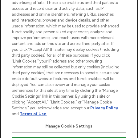
oder über die App mit kostenloser
advertising efforts. These also enable us and third parties to
access and record user and activity data, such as IP
Lieferung ab einem Einkaufswert von 30€.
addresses and online identifiers, referring URLs, searches
and interactions, browser and device details, and other
Cookie-Einwilligung
usage information, which may be used to provide enhanced
Do Not Sell or Share My Personal
functionality and personalized experiences, analyze and
Information
improve performance, and reach users with more relevant
content and ads on this site and across third party sites. If
you click “Accept All” this site may deploy cookies (including
HILFE & INFORMATION
third party cookies) for all of these purposes. If you click
“Limit Cookies,” your IP address and other browsing
information may still be collected but only cookies (including
IMPRESSUM
third party cookies) that are necessary to operate, secure and
enable default website features and functionalities will be
deployed. You can also review and manage your cookie
ÜBER LOOKFANTASTIC
preferences for this site at any time by clicking the “Manage
Cookie Settings” link in this banner. By using this site or
clicking "Accept All," "Limit Cookies," or "Manage Cookie
Settings," you acknowledge and accept our
Privacy Policy
and
Terms of Use
.
Pay Securely With
Manage Cookie Settings