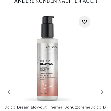
ANDERE KUNDEN KAUFTEN AUCH
Joico Dream Blowout Thermal Schutzcreme
Joico Def