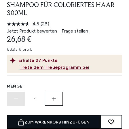
SHAMPOO FÜR COLORIERTES HAAR
300ML
4.5
(28)
28
Bewertungen
Jetzt Produkt bewerten
Frage stellen
lesen.
26,68 €
Link
auf
derselben
88,93 € pro L
Seite.
Erhalte
27
Punkte
Trete dem Treueprogramm bei
MENGE:
ZUM WARENKORB HINZUFÜGEN