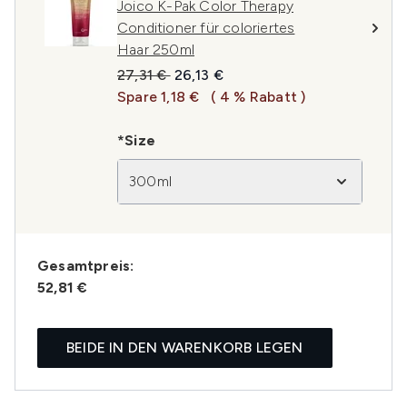
Joico K-Pak Color Therapy
Conditioner für coloriertes
Haar 250ml
Unverbindliche Preisempfehlung:
Aktueller Preis:
27,31 €
26,13 €
Spare 1,18 €
( 4 % Rabatt )
*Size
300ml
Gesamtpreis:
52,81 €
BEIDE IN DEN WARENKORB LEGEN