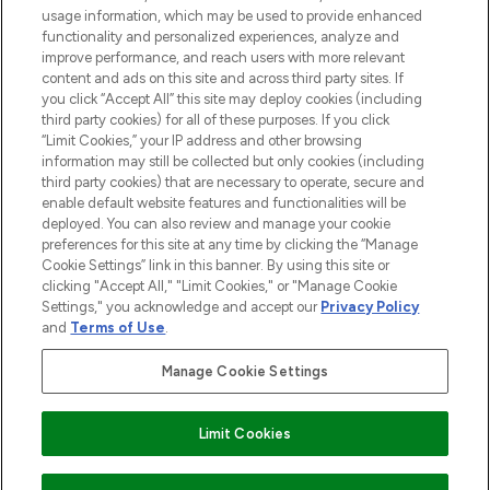
Cookie-Einwilligung
usage information, which may be used to provide enhanced
Do Not Sell or Share My Personal
functionality and personalized experiences, analyze and
Information
improve performance, and reach users with more relevant
content and ads on this site and across third party sites. If
you click “Accept All” this site may deploy cookies (including
HILFE & INFORMATION
third party cookies) for all of these purposes. If you click
“Limit Cookies,” your IP address and other browsing
information may still be collected but only cookies (including
IMPRESSUM
third party cookies) that are necessary to operate, secure and
enable default website features and functionalities will be
deployed. You can also review and manage your cookie
ÜBER LOOKFANTASTIC
preferences for this site at any time by clicking the “Manage
Cookie Settings” link in this banner. By using this site or
clicking "Accept All," "Limit Cookies," or "Manage Cookie
Settings," you acknowledge and accept our
Privacy Policy
and
Terms of Use
.
Pay Securely With
Manage Cookie Settings
Limit Cookies