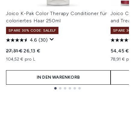
Joico K-Pak Color Therapy Conditioner für
Joico Col
coloriertes Haar 250ml
and Treat
SPARE 30% CODE: SALELF
SPARE 30% 
4.6
(30)
Unverbindliche Preisempfehlung:
Aktueller Preis:
27,31 €
26,13 €
54,45 €
104,52 € pro L
78,91 € pro 
IN DEN WARENKORB
Showing slide 1