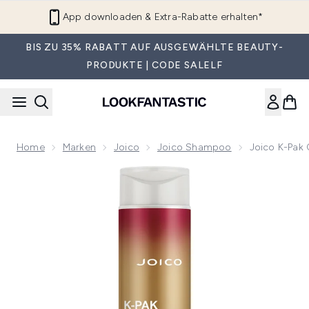
Zum Hauptinhalt springen
App downloaden & Extra-Rabatte erhalten*
BIS ZU 35% RABATT AUF AUSGEWÄHLTE BEAUTY-
PRODUKTE | CODE SALELF
Home
Marken
Joico
Joico Shampoo
Joico K-Pak
Now showing image 1 Joico K-Pak Color Therapy Shampoo fü