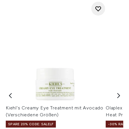
Kiehl's Creamy Eye Treatment mit Avocado
Olaplex N
(Verschiedene Größen)
Heat Prote
SPARE 20% CODE: SALELF
-30% RABA