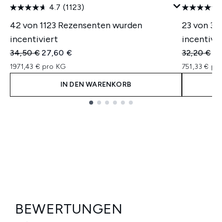
4.7
(1123)
42 von 1123 Rezensenten wurden
23 von 35
incentiviert
incentivie
Unverbindliche Preisempfehlung:
Aktueller Preis:
Unverbindl
Ak
34,50 €
27,60 €
32,20 €
22
1971,43 € pro KG
751,33 € pro
IN DEN WARENKORB
Showing slide 1