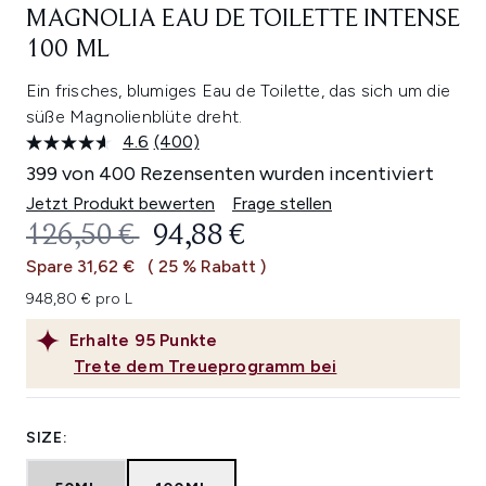
MAGNOLIA EAU DE TOILETTE INTENSE
100 ML
Ein frisches, blumiges Eau de Toilette, das sich um die
süße Magnolienblüte dreht.
4.6
(400)
400
Bewertungen
399 von 400 Rezensenten wurden incentiviert
lesen.
Link
Jetzt Produkt bewerten
Frage stellen
auf
UNVERBINDLICHE PREISEMPFEHL
AKTUELLER PREIS:
126,50 €
94,88 €
derselben
Seite.
Spare 31,62 €
( 25 % Rabatt )
948,80 € pro L
Erhalte
95
Punkte
Trete dem Treueprogramm bei
SIZE: