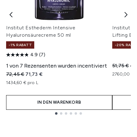
Institut Esthederm Intensive
Institut E
Hyaluronsäurecreme 50 ml
Lifting Ba
-1% RABATT
-20% RABA
4.9
(7)
1 von 7 Rezensenten wurden incentiviert
Unverbindl
Akt
51,75 €
41
Unverbindliche Preisempfehlung:
Aktueller Preis:
72,45 €
71,73 €
2760,00 € p
1434,60 € pro L
IN DEN WARENKORB
Showing slide 1