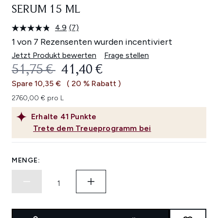
SERUM 15 ML
4.9
(7)
7
Bewertungen
1 von 7 Rezensenten wurden incentiviert
lesen.
Link
Jetzt Produkt bewerten
Frage stellen
auf
UNVERBINDLICHE PREISEMPFEHL
AKTUELLER PREIS:
51,75 €
41,40 €
derselben
Seite.
Spare 10,35 €
( 20 % Rabatt )
2760,00 € pro L
Erhalte
41
Punkte
Trete dem Treueprogramm bei
MENGE: