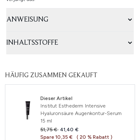
ANWEISUNG
INHALTSSTOFFE
HÄUFIG ZUSAMMEN GEKAUFT
Dieser Artikel
Institut Esthederm Intensive
Hyaluronsäure Augenkontur-Serum
15 ml
Unverbindliche Preisempfehlung:
Aktueller Preis:
51,75 €
41,40 €
Spare 10,35 €
( 20 % Rabatt )