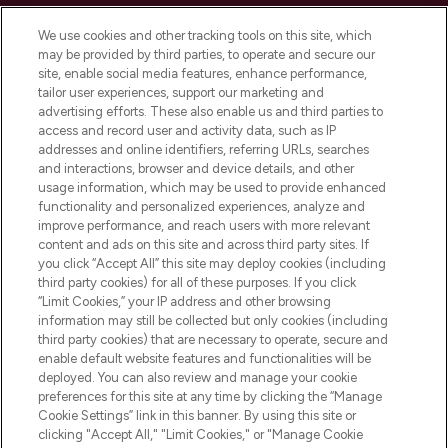
LOOKFANTASTIC ist Europas ultimativer
Beauty-Onlineshop mit den besten
We use cookies and other tracking tools on this site, which
Produkten aus Haut- und Haarpflege
may be provided by third parties, to operate and secure our
sowie Make-Up von über 200
site, enable social media features, enhance performance,
renommierten Marken. Shoppe online
tailor user experiences, support our marketing and
oder über die App mit kostenloser
advertising efforts. These also enable us and third parties to
access and record user and activity data, such as IP
Lieferung ab einem Einkaufswert von 30€.
addresses and online identifiers, referring URLs, searches
and interactions, browser and device details, and other
Cookie-Einwilligung
usage information, which may be used to provide enhanced
Do Not Sell or Share My Personal
functionality and personalized experiences, analyze and
Information
improve performance, and reach users with more relevant
content and ads on this site and across third party sites. If
you click “Accept All” this site may deploy cookies (including
HILFE & INFORMATION
third party cookies) for all of these purposes. If you click
“Limit Cookies,” your IP address and other browsing
information may still be collected but only cookies (including
IMPRESSUM
third party cookies) that are necessary to operate, secure and
enable default website features and functionalities will be
deployed. You can also review and manage your cookie
ÜBER LOOKFANTASTIC
preferences for this site at any time by clicking the “Manage
Cookie Settings” link in this banner. By using this site or
clicking "Accept All," "Limit Cookies," or "Manage Cookie