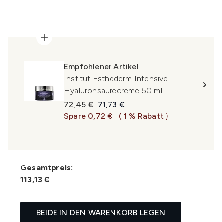
Empfohlener Artikel
Institut Esthederm Intensive
Hyaluronsäurecreme 50 ml
Unverbindliche Preisempfehlung:
Aktueller Preis:
72,45 €
71,73 €
Spare 0,72 €
( 1 % Rabatt )
Gesamtpreis:
113,13 €
BEIDE IN DEN WARENKORB LEGEN