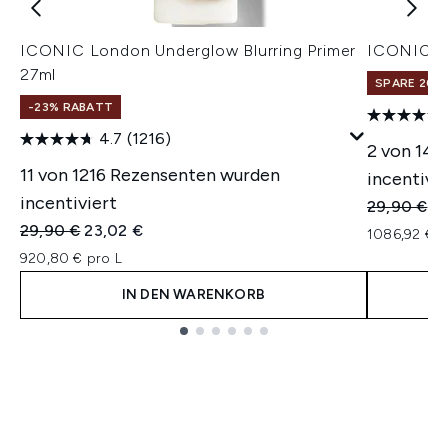
ICONIC London Underglow Blurring Primer
ICONIC Lo
27ml
SPARE 20% 
-23% RABATT
4.7
(1216)
2 von 14
11 von 1216 Rezensenten wurden
incentivie
incentiviert
Unverbindl
Ak
29,90 €
2
Unverbindliche Preisempfehlung:
Aktueller Preis:
29,90 €
23,02 €
1086,92 € p
920,80 € pro L
IN DEN WARENKORB
Showing slide 1