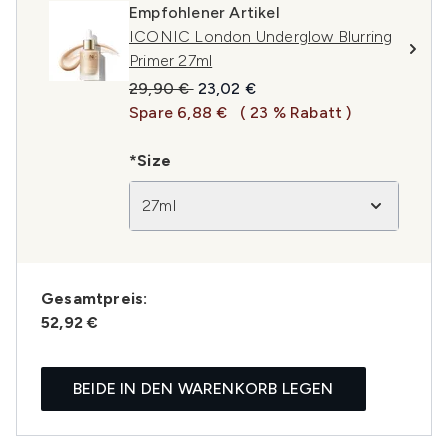
Empfohlener Artikel
ICONIC London Underglow Blurring
Primer 27ml
Unverbindliche Preisempfehlung:
Aktueller Preis:
29,90 €
23,02 €
Spare 6,88 €
( 23 % Rabatt )
*Size
27ml
Gesamtpreis:
52,92 €
BEIDE IN DEN WARENKORB LEGEN