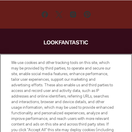
LOOKFANTASTIC ist Europas ultimativer
Beauty-Onlineshop mit den besten
We use cookies and other tracking tools on this site, which
Produkten aus Haut- und Haarpflege
may be provided by third parties, to operate and secure our
sowie Make-Up von über 200
site, enable social media features, enhance performance,
renommierten Marken. Shoppe online
tailor user experiences, support our marketing and
oder über die App mit kostenloser
advertising efforts. These also enable us and third parties to
access and record user and activity data, such as IP
Lieferung ab einem Einkaufswert von 30€.
addresses and online identifiers, referring URLs, searches
and interactions, browser and device details, and other
Cookie-Einwilligung
usage information, which may be used to provide enhanced
Do Not Sell or Share My Personal
functionality and personalized experiences, analyze and
Information
improve performance, and reach users with more relevant
content and ads on this site and across third party sites. If
you click “Accept All” this site may deploy cookies (including