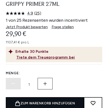
GRIPPY PRIMER 27ML
4.9
(25)
25
Bewertungen
1 von 25 Rezensenten wurden incentiviert
lesen.
Link
Jetzt Produkt bewerten
Frage stellen
auf
29,90 €
derselben
Seite.
1107,41 € pro L
Erhalte
30
Punkte
Trete dem Treueprogramm bei
MENGE:
ZUM WARENKORB HINZUFÜGEN