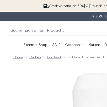
Gratisversand ab 30€
Freund*in 
BIS ZU
Sommer Shop
SALE
Geschenke
Marken
B
Untermenü Anmelden (Somme
Untermenü Anme
Home
Marken
Goldwell
Goldwell Dualsenses Ult
Now showing image 1 Goldwell Dualsenses Ultra Volu