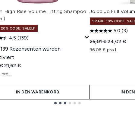
n High Rise Volume Lifting Shampoo
Joico JoiFull Volu
ml)
SPARE 30% CODE: SAL
 20% CODE: SALELF
5.0
(3)
4.5
(139)
Unverbindliche Pre
Aktueller Pr
25,01 €
24,02 €
 139 Rezensenten wurden
96,08 € pro L
iviert
indliche Preisempfehlung:
Aktueller Preis:
 €
21,62 €
 pro L
IN DEN WARENKORB
IN DE