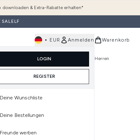
 downloaden & Extra-Rabatte erhalten*
 SALELF
•
EUR
Anmelden
Warenkorb
e
Haarpflege
Parfum
Körperpflege
Herren
LOGIN
rending)
ermenü Anmelden (K-Beauty)
Untermenü Anmelden (Kosmetik)
Untermenü Anmelden (Hautpflege)
Untermenü Anmelden (Haarpflege)
Untermenü Anmelden (Parfum)
REGISTER
Deine Wunschliste
DWELL
Deine Bestellungen
DWELL DUALSENSES
RA VOLUME BODIFYING
Freunde werben
DITIONER 200ML