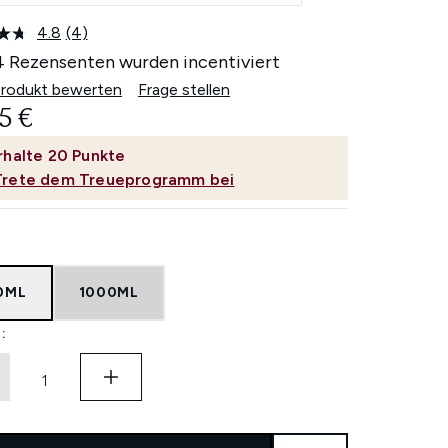
4.8
(4)
4
Bewertungen
4 Rezensenten wurden incentiviert
lesen.
Link
Produkt bewerten
Frage stellen
auf
5 €
derselben
Seite.
rhalte
20
Punkte
Trete dem Treueprogramm bei
0ML
1000ML
: