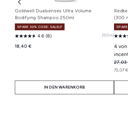
Goldwell Dualsenses Ultra Volume
Redke
Bodifying Shampoo 250ml
(300 
SPARE 30% CODE: SALELF
SPARE
250ml
4.6
(8)
4 von
18,40 €
incent
Unverb
27,03
72,07 €
IN DEN WARENKORB
Showing slide 1