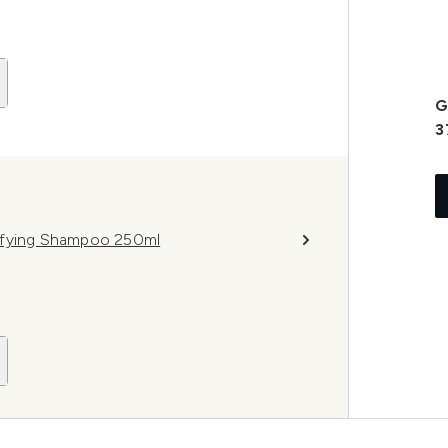
G
3
difying Shampoo 250ml