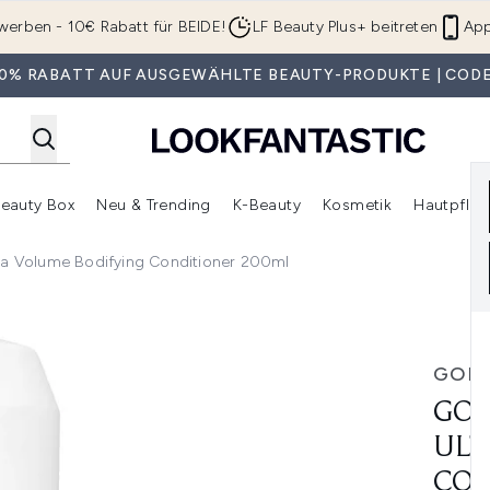
Zum Hauptinhalt springen
werben - 10€ Rabatt für BEIDE!
LF Beauty Plus+ beitreten
App
 30% RABATT AUF AUSGEWÄHLTE BEAUTY-PRODUKTE | CODE
eauty Box
Neu & Trending
K-Beauty
Kosmetik
Hautpfleg
r Shop)
lden (SALE)
Untermenü Anmelden (Geschenke)
Untermenü Anmelden (Marken)
Untermenü Anmelden (Beauty Box)
Untermenü Anmelden (Neu & T
Unt
ra Volume Bodifying Conditioner 200ml
me Bodifying Conditioner 200ml
GOL
GOL
ULT
CON