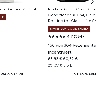
men Spülung 250 ml
Redken Acidic Color Gloss Sh
Conditioner 300ml, Colour Prot
ELF
Routine for Glass-Like Shine
SPARE 20% CODE: SALELF
isempfehlung:
eis:
4.7
(384)
158 von 384 Rezensenten wur
incentiviert
Unverbindliche Preisempfehlung:
Aktueller Preis:
63,83 €
60,32 €
201,07 € pro L
N WARENKORB
IN DEN WARENKORB