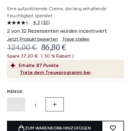
Eine aufpolsternde Creme, die lang anhaltende
Feuchtigkeit spendet
4.3
(32)
32
Bewertungen
2 von 32 Rezensenten wurden incentiviert
lesen.
Link
Jetzt Produkt bewerten
Frage stellen
auf
UNVERBINDLICHE PREISEMPFEHL
AKTUELLER PREIS:
124,00 €
86,80 €
derselben
Seite.
Spare 37,20 €
( 30 % Rabatt )
Erhalte
87
Punkte
Trete dem Treueprogramm bei
MENGE:
ZUM WARENKORB HINZUFÜGEN