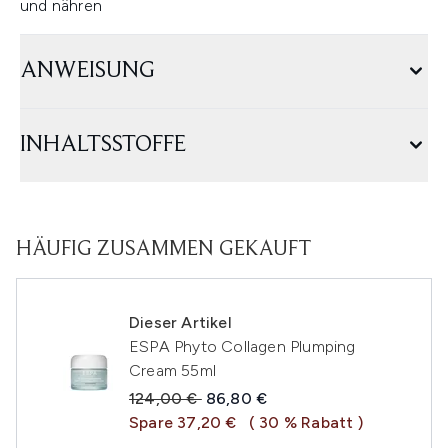
und nähren
ANWEISUNG
INHALTSSTOFFE
HÄUFIG ZUSAMMEN GEKAUFT
Dieser Artikel
ESPA Phyto Collagen Plumping
Cream 55ml
Unverbindliche Preisempfehlung:
Aktueller Preis:
124,00 €
86,80 €
Spare 37,20 €
( 30 % Rabatt )