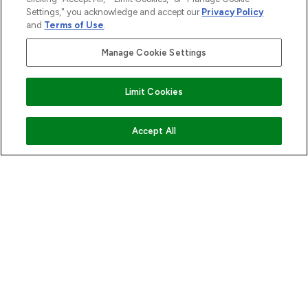
Settings," you acknowledge and accept our
Privacy Policy
Cookie-Einwilligung
and
Terms of Use
.
Do Not Sell or Share My Personal
Manage Cookie Settings
Information
HILFE & INFORMATION
Limit Cookies
IMPRESSUM
ZUM WARENKORB HINZUFÜGEN
Accept All
ÜBER LOOKFANTASTIC
Pay Securely With