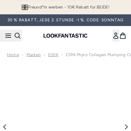
Zum Hauptinhalt springen
App downloaden & Extra-Rabatte erhalten*
30 % RABATT, JEDE 2. STUNDE -1 %. CODE: SONNTAG
Home
Marken
ESPA
ESPA Phyto Collagen Plumping 
Now showing image 1 ESPA Phyto Collagen Plumping Cream