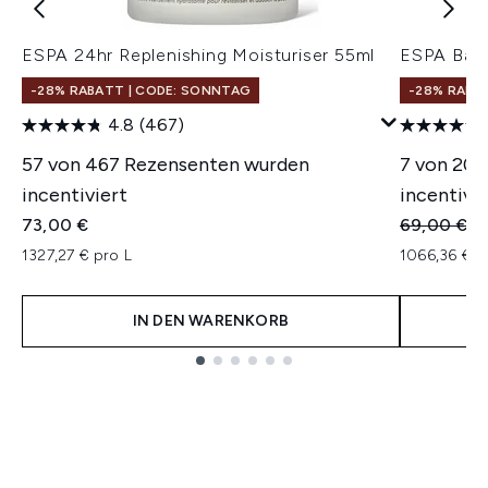
ESPA 24hr Replenishing Moisturiser 55ml
ESPA Bala
-28% RABATT | CODE: SONNTAG
-28% RABA
4.8
(467)
57 von 467 Rezensenten wurden
7 von 201
incentiviert
incentivie
Unverbindl
Ak
73,00 €
69,00 €
5
1327,27 € pro L
1066,36 € p
IN DEN WARENKORB
Showing slide 1