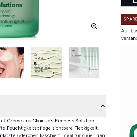
SPARE
Auf La
versan
lief Creme
aus
Clinique’s Redness Solution
fte Feuchtigkeitspflege sichtbare Fleckigkeit,
latzte Äderchen kaschiert. Ideal für diejenigen,