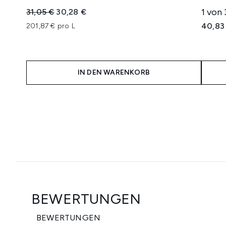
Unverbindliche Preisempfehlung:
Aktueller Preis:
1 von
31,05 €
30,28 €
40,83
201,87 € pro L
IN DEN WARENKORB
Showing slide 1