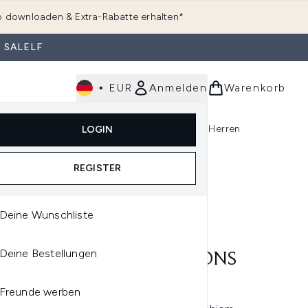
 downloaden & Extra-Rabatte erhalten*
 SALELF
•
EUR
Anmelden
Warenkorb
e
Haarpflege
Parfum
Körperpflege
Herren
LOGIN
rending)
ermenü Anmelden (K-Beauty)
Untermenü Anmelden (Kosmetik)
Untermenü Anmelden (Hautpflege)
Untermenü Anmelden (Haarpflege)
Untermenü Anmelden (Parfum)
REGISTER
Deine Wunschliste
IQUE
Deine Bestellungen
NIQUE REDNESS SOLUTIONS
LY RELIEF CREME 50ML
Freunde werben