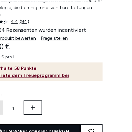
nfte, ölfreie Feuchtigkeitscreme mit Mikrobiom-
logie, die beruhigt und sichtbare Rötungen
rt.
4.4
(94)
94
Bewertungen
94 Rezensenten wurden incentiviert
lesen.
Link
Produkt bewerten
Frage stellen
auf
0 €
derselben
Seite.
 € pro L
rhalte
58
Punkte
Trete dem Treueprogramm bei
:
ZUM WARENKORB HINZUFÜGEN