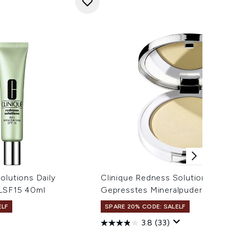
olutions Daily
Clinique Redness Solutions Inst
 LSF15 40ml
Gepresstes Mineralpuder 11,6g
ELF
SPARE 20% CODE: SALELF
3.8
(33)