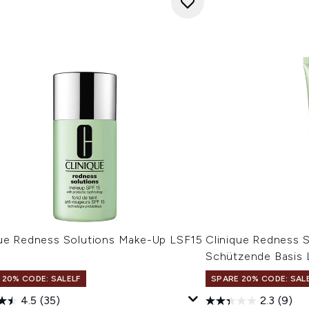
que Redness Solutions Make-Up LSF15
Clinique Redness S
Schützende Basis
 20% CODE: SALELF
SPARE 20% CODE: SAL
4.5
(35)
2.3
(9)