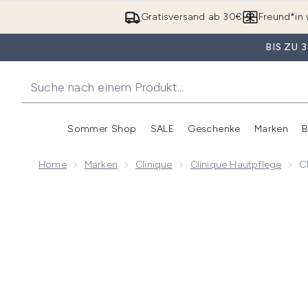
Gratisversand ab 30€
Freund*in 
BIS ZU
Sommer Shop
SALE
Geschenke
Marken
B
Untermenü Anmelden (Somme
Untermenü Anme
Home
Marken
Clinique
Clinique Hautpflege
C
Now showing image 1 Clinique Redness Solutions Dail