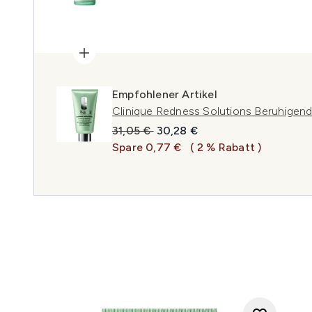
Empfohlener Artikel
Clinique Redness Solutions Beruhigen
Unverbindliche Preisempfehlung:
Aktueller Preis:
31,05 €
30,28 €
Spare 0,77 €
( 2 % Rabatt )