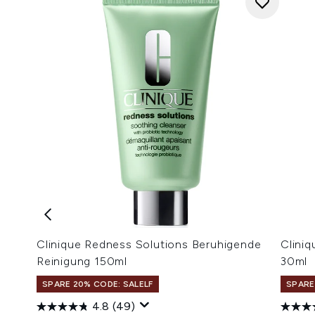
Clinique Redness Solutions Beruhigende
Clini
Reinigung 150ml
30ml
SPARE 20% CODE: SALELF
SPARE
4.8
(49)