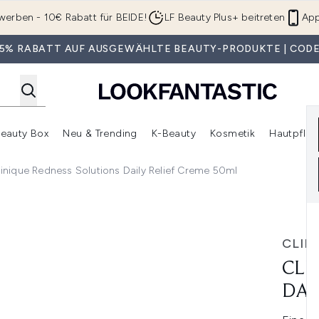
Zum Hauptinhalt springen
werben - 10€ Rabatt für BEIDE!
LF Beauty Plus+ beitreten
App
 35% RABATT AUF AUSGEWÄHLTE BEAUTY-PRODUKTE | CODE
eauty Box
Neu & Trending
K-Beauty
Kosmetik
Hautpfleg
r Shop)
lden (SALE)
Untermenü Anmelden (Geschenke)
Untermenü Anmelden (Marken)
Untermenü Anmelden (Beauty Box)
Untermenü Anmelden (Neu & T
Unt
linique Redness Solutions Daily Relief Creme 50ml
y Relief Creme 50ml
CLIN
CLI
DAI