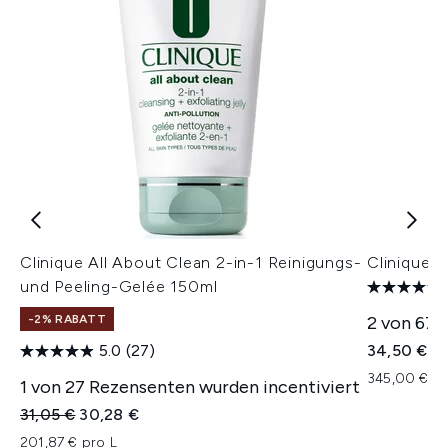
Clinique All About Clean 2-in-1 Reinigungs-
Clinique 
und Peeling-Gelée 150ml
-2% RABATT
2 von 67 
5.0
(27)
34,50 €
345,00 € pr
1 von 27 Rezensenten wurden incentiviert
Unverbindliche Preisempfehlung:
Aktueller Preis:
31,05 €
30,28 €
201,87 € pro L