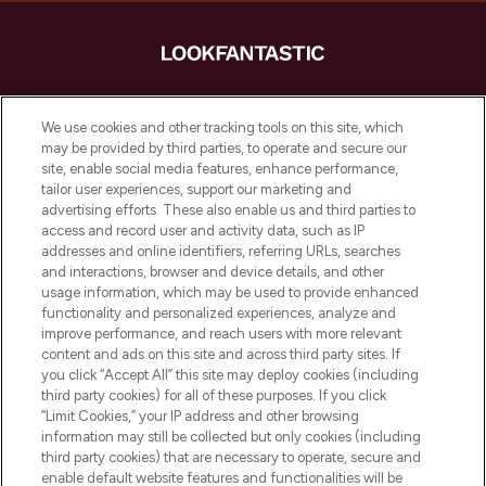
LOOKFANTASTIC ist Europas ultimativer
Beauty-Onlineshop mit den besten
We use cookies and other tracking tools on this site, which
Produkten aus Haut- und Haarpflege
may be provided by third parties, to operate and secure our
sowie Make-Up von über 200
site, enable social media features, enhance performance,
renommierten Marken. Shoppe online
tailor user experiences, support our marketing and
oder über die App mit kostenloser
advertising efforts. These also enable us and third parties to
access and record user and activity data, such as IP
Lieferung ab einem Einkaufswert von 30€.
addresses and online identifiers, referring URLs, searches
and interactions, browser and device details, and other
Cookie-Einwilligung
usage information, which may be used to provide enhanced
Do Not Sell or Share My Personal
functionality and personalized experiences, analyze and
Information
improve performance, and reach users with more relevant
content and ads on this site and across third party sites. If
you click “Accept All” this site may deploy cookies (including
HILFE & INFORMATION
third party cookies) for all of these purposes. If you click
“Limit Cookies,” your IP address and other browsing
information may still be collected but only cookies (including
IMPRESSUM
third party cookies) that are necessary to operate, secure and
enable default website features and functionalities will be