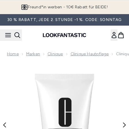
Zum Hauptinhalt springen
App downloaden & Extra-Rabatte erhalten*
30 % RABATT, JEDE 2. STUNDE -1 %. CODE: SONNTAG
Home
Marken
Clinique
Clinique Hautpflege
Cliniq
Now showing image 1 Clinique Blackhead Solutions 7-Tage-Ti