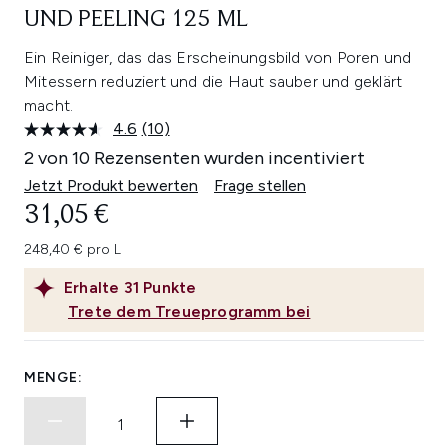
UND PEELING 125 ML
Ein Reiniger, das das Erscheinungsbild von Poren und
Mitessern reduziert und die Haut sauber und geklärt
macht.
4.6
(10)
10
Bewertungen
2 von 10 Rezensenten wurden incentiviert
lesen.
Link
Jetzt Produkt bewerten
Frage stellen
auf
31,05 €
derselben
Seite.
248,40 € pro L
Erhalte
31
Punkte
Trete dem Treueprogramm bei
MENGE: