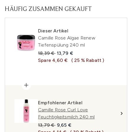
HÄUFIG ZUSAMMEN GEKAUFT
Dieser Artikel
Camille Rose Algae Renew
Tiefenspülung 240 ml
Unverbindliche Preisempfehlung:
Aktueller Preis:
18,39 €
13,79 €
Spare 4,60 €
( 25 % Rabatt )
Empfohlener Artikel
Camille Rose Curl Love
Feuchtigkeitsmilch 240 ml
Unverbindliche Preisempfehlung:
Aktueller Preis:
13,79 €
9,65 €