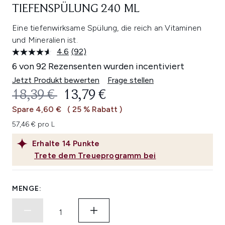
TIEFENSPÜLUNG 240 ML
Eine tiefenwirksame Spülung, die reich an Vitaminen
und Mineralien ist.
4.6
(92)
92
Bewertungen
6 von 92 Rezensenten wurden incentiviert
lesen.
Link
Jetzt Produkt bewerten
Frage stellen
auf
UNVERBINDLICHE PREISEMPFEHL
AKTUELLER PREIS:
18,39 €
13,79 €
derselben
Seite.
Spare 4,60 €
( 25 % Rabatt )
57,46 € pro L
Erhalte
14
Punkte
Trete dem Treueprogramm bei
MENGE: