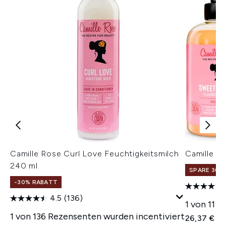
Camille Rose Curl Love Feuchtigkeitsmilch
Camille R
240 ml
SPARE 30% 
-30% RABATT
4.5
(136)
1 von 11 
1 von 136 Rezensenten wurden incentiviert
26,37 €