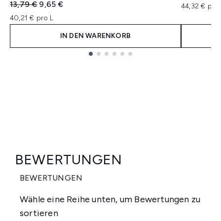
Unverbindliche Preisempfehlung:
Aktueller Preis:
13,79 €
9,65 €
44,32 € pro
40,21 € pro L
IN DEN WARENKORB
Showing slide 1