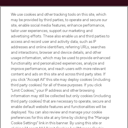
LOOKFANTASTIC ist Europas ultimativer
Beauty-Onlineshop mit den besten
We use cookies and other tracking tools on this site, which
Produkten aus Haut- und Haarpflege
may be provided by third parties, to operate and secure our
sowie Make-Up von über 200
site, enable social media features, enhance performance,
renommierten Marken. Shoppe online
tailor user experiences, support our marketing and
oder über die App mit kostenloser
advertising efforts. These also enable us and third parties to
access and record user and activity data, such as IP
Lieferung ab einem Einkaufswert von 30€.
addresses and online identifiers, referring URLs, searches
and interactions, browser and device details, and other
Cookie-Einwilligung
usage information, which may be used to provide enhanced
Do Not Sell or Share My Personal
functionality and personalized experiences, analyze and
Information
improve performance, and reach users with more relevant
content and ads on this site and across third party sites. If
you click “Accept All” this site may deploy cookies (including
HILFE & INFORMATION
third party cookies) for all of these purposes. If you click
“Limit Cookies,” your IP address and other browsing
information may still be collected but only cookies (including
IMPRESSUM
third party cookies) that are necessary to operate, secure and
enable default website features and functionalities will be
deployed. You can also review and manage your cookie
ÜBER LOOKFANTASTIC
preferences for this site at any time by clicking the “Manage
Cookie Settings” link in this banner. By using this site or