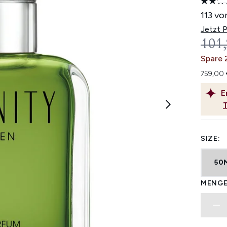
113 vo
Jetzt 
UNV
101
Spare 
759,00 
E
SIZE:
50
MENGE