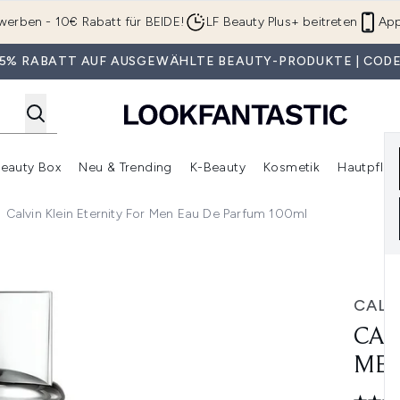
Zum Hauptinhalt springen
werben - 10€ Rabatt für BEIDE!
LF Beauty Plus+ beitreten
App
 35% RABATT AUF AUSGEWÄHLTE BEAUTY-PRODUKTE | CODE
eauty Box
Neu & Trending
K-Beauty
Kosmetik
Hautpfleg
r Shop)
lden (SALE)
Untermenü Anmelden (Geschenke)
Untermenü Anmelden (Marken)
Untermenü Anmelden (Beauty Box)
Untermenü Anmelden (Neu & T
Unt
Calvin Klein Eternity For Men Eau De Parfum 100ml
au de Parfum 100ml
CALV
CAL
MEN