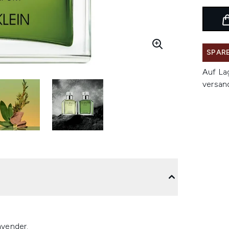
SPARE
Auf La
versan
avender.