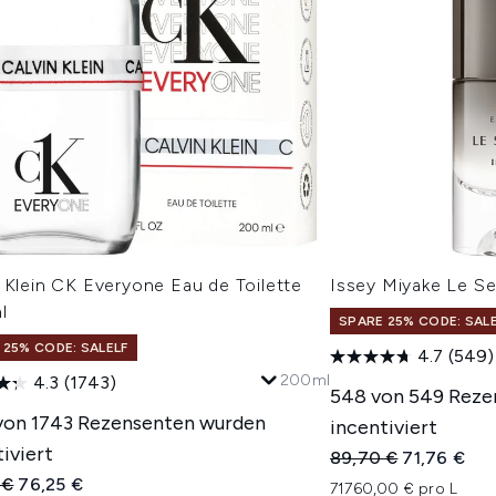
 Klein CK Everyone Eau de Toilette
Issey Miyake Le Se
l
SPARE 25% CODE: SAL
 25% CODE: SALELF
4.7
(549)
200ml
4.3
(1743)
548 von 549 Reze
von 1743 Rezensenten wurden
incentiviert
iviert
Unverbindliche Pre
Aktueller P
89,70 €
71,76 €
indliche Preisempfehlung:
Aktueller Preis:
 €
76,25 €
71760,00 € pro L