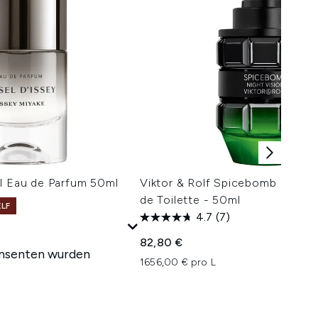
l Eau de Parfum 50ml
Viktor & Rolf Spicebomb Night 
de Toilette - 50ml
ELF
4.7
(7)
82,80 €
nsenten wurden
1656,00 € pro L
isempfehlung:
reis: