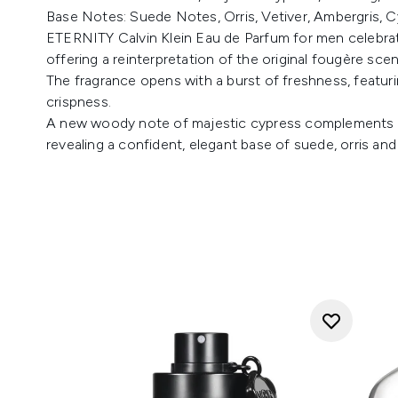
Base Notes: Suede Notes, Orris, Vetiver, Ambergris, Cy
ETERNITY Calvin Klein Eau de Parfum for men celebrat
offering a reinterpretation of the original fougère scen
The fragrance opens with a burst of freshness, featuri
crispness.
A new woody note of majestic cypress complements th
revealing a confident, elegant base of suede, orris and 