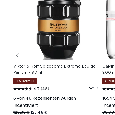
Viktor & Rolf Spicebomb Extreme Eau de
Calvin
Parfum - 90ml
200 m
-1% RABATT
SPARE
90ml
4.7
(46)
6 von 46 Rezensenten wurden
1654 
incentiviert
incent
Unverbindliche Preisempfehlung:
Aktueller Preis:
Unverb
125,35 €
123,48 €
89,70