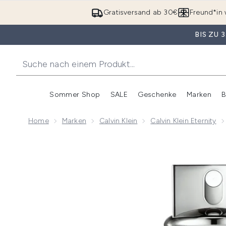
Gratisversand ab 30€
Freund*in 
BIS ZU
Sommer Shop
SALE
Geschenke
Marken
B
Untermenü Anmelden (Somme
Untermenü Anme
Home
Marken
Calvin Klein
Calvin Klein Eternity
Now showing image 1 Calvin Klein Eternity for Men E