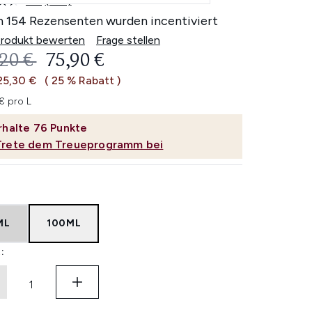
4.5
(154)
154
Bewertungen
n 154 Rezensenten wurden incentiviert
lesen.
Link
Produkt bewerten
Frage stellen
auf
ERBINDLICHE PREISEMPFEHLUNG:
AKTUELLER PREIS:
,20 €
75,90 €
derselben
Seite.
25,30 €
( 25 % Rabatt )
€ pro L
rhalte
76
Punkte
Trete dem Treueprogramm bei
ML
100ML
: