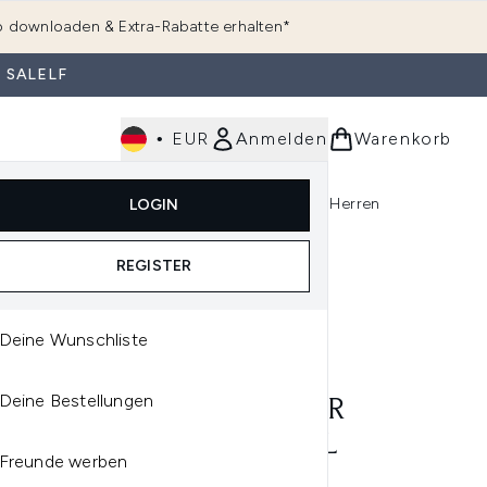
 downloaden & Extra-Rabatte erhalten*
 SALELF
•
EUR
Anmelden
Warenkorb
e
Haarpflege
Parfum
Körperpflege
Herren
LOGIN
rending)
ermenü Anmelden (K-Beauty)
Untermenü Anmelden (Kosmetik)
Untermenü Anmelden (Hautpflege)
Untermenü Anmelden (Haarpflege)
Untermenü Anmelden (Parfum)
REGISTER
Deine Wunschliste
IN KLEIN
Deine Bestellungen
VIN KLEIN ETERNITY FOR
 EAU DE PARFUM 100ML
Freunde werben