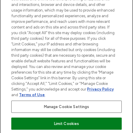
and interactions, browser and device details, and other
Cookie-Einwilligung
usage information, which may be used to provide enhanced
Do Not Sell or Share My Personal
functionality and personalized experiences, analyze and
Information
improve performance, and reach users with more relevant
content and ads on this site and across third party sites. If
you click “Accept All” this site may deploy cookies (including
HILFE & INFORMATION
third party cookies) for all of these purposes. If you click
“Limit Cookies,” your IP address and other browsing
information may still be collected but only cookies (including
IMPRESSUM
third party cookies) that are necessary to operate, secure and
enable default website features and functionalities will be
deployed. You can also review and manage your cookie
ÜBER LOOKFANTASTIC
preferences for this site at any time by clicking the “Manage
Cookie Settings” link in this banner. By using this site or
clicking "Accept All," "Limit Cookies," or "Manage Cookie
Settings," you acknowledge and accept our
Privacy Policy
and
Terms of Use
.
Pay Securely With
Manage Cookie Settings
Limit Cookies