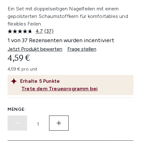
Ein Set mit doppelseitigen Nagelfeilen mit einem
gepolsterten Schaumstoffkern für komfortables und
flexibles Feilen.
4.7
(37)
37
Bewertungen
1 von 37 Rezensenten wurden incentiviert
lesen.
Link
Jetzt Produkt bewerten
Frage stellen
auf
4,59 €
derselben
Seite.
4,59 € pro unit
Erhalte
5
Punkte
Trete dem Treueprogramm bei
MENGE: