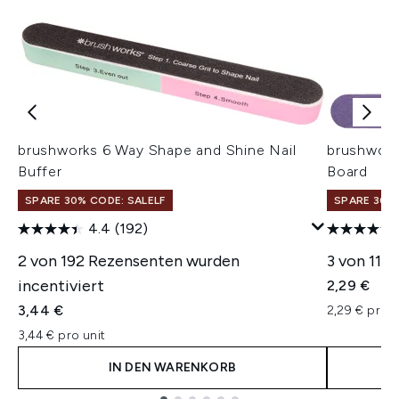
brushworks 6 Way Shape and Shine Nail
brushwork
Buffer
Board
SPARE 30% CODE: SALELF
SPARE 30% 
4.4
(192)
2 von 192 Rezensenten wurden
3 von 110
incentiviert
2,29 €
3,44 €
2,29 € pro u
3,44 € pro unit
IN DEN WARENKORB