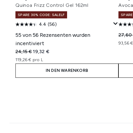
Quinoa Frizz Control Gel 162ml
Avoca
SPARE 30% CODE: SALELF
SPARE
4.4
(56)
55 von 56 Rezensenten wurden
Unverb
27,60
incentiviert
93,56 €
Unverbindliche Preisempfehlung:
Aktueller Preis:
24,15 €
19,32 €
119,26 € pro L
IN DEN WARENKORB
Showing slide 1