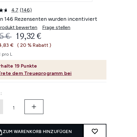
4.7
(146)
146
Bewertungen
n 146 Rezensenten wurden incentiviert
lesen.
Link
Produkt bewerten
Frage stellen
auf
ERBINDLICHE PREISEMPFEHLUNG:
AKTUELLER PREIS:
5 €
19,32 €
derselben
Seite.
4,83 €
( 20 % Rabatt )
€ pro L
rhalte
19
Punkte
Trete dem Treueprogramm bei
:
ZUM WARENKORB HINZUFÜGEN