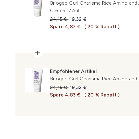
Briogeo Curl Charisma Rice Amino and
Crème 177ml
Unverbindliche Preisempfehlung:
Aktueller Preis:
24,15 €
19,32 €
Spare 4,83 €
( 20 % Rabatt )
Empfohlener Artikel
Briogeo Curl Charisma Rice Amino and 
Unverbindliche Preisempfehlung:
Aktueller Preis:
24,15 €
19,32 €
Spare 4,83 €
( 20 % Rabatt )