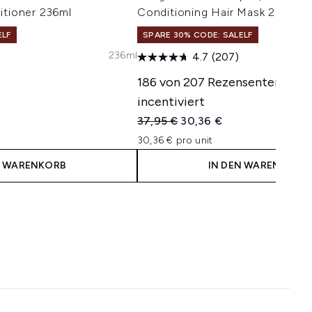
itioner 236ml
Conditioning Hair Mask 236ml
ELF
SPARE 30% CODE: SALELF
236ml
4.7
(207)
isempfehlung:
eis:
186 von 207 Rezensenten wur
incentiviert
Unverbindliche Preisempfehlung:
Aktueller Preis:
37,95 €
30,36 €
30,36 € pro unit
N WARENKORB
IN DEN WARENKORB