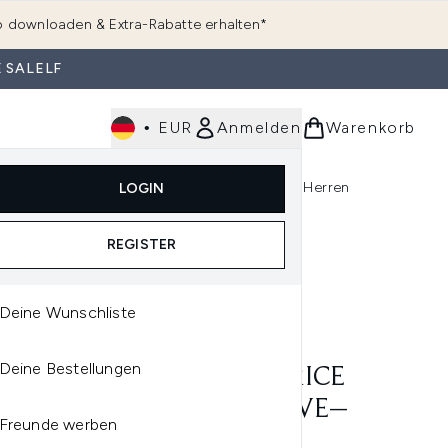
 downloaden & Extra-Rabatte erhalten*
 SALELF
•
EUR
Anmelden
Warenkorb
e
Haarpflege
Parfum
Körperpflege
Herren
LOGIN
rending)
ermenü Anmelden (K-Beauty)
Untermenü Anmelden (Kosmetik)
Untermenü Anmelden (Hautpflege)
Untermenü Anmelden (Haarpflege)
Untermenü Anmelden (Parfum)
REGISTER
Deine Wunschliste
GEO
Deine Bestellungen
OGEO CURL CHARISMA RICE
NO AND AVOCADO LEAVE–
Freunde werben
DEFINING CRÈME 177ML