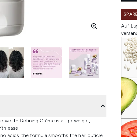
SPARE
Auf La
versan
eave–In Defining Crème is a lightweight,
ith ease.
no acids, the formula smooths the hair cuticle