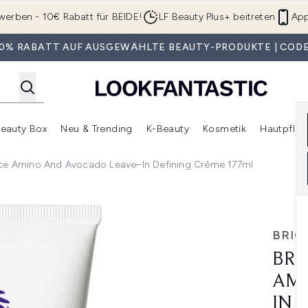
Zum Hauptinhalt springen
werben - 10€ Rabatt für BEIDE!
LF Beauty Plus+ beitreten
App
 30% RABATT AUF AUSGEWÄHLTE BEAUTY-PRODUKTE | CODE
eauty Box
Neu & Trending
K-Beauty
Kosmetik
Hautpfleg
r Shop)
lden (SALE)
Untermenü Anmelden (Geschenke)
Untermenü Anmelden (Marken)
Untermenü Anmelden (Beauty Box)
Untermenü Anmelden (Neu & T
Unt
ice Amino And Avocado Leave–In Defining Crème 177ml
ino and Avocado Leave–In Defining Crème 177ml
BRIO
BRI
AMI
IN 