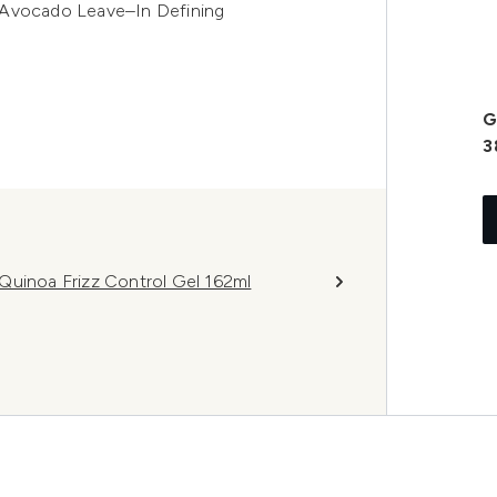
 Avocado Leave–In Defining
G
3
Quinoa Frizz Control Gel 162ml