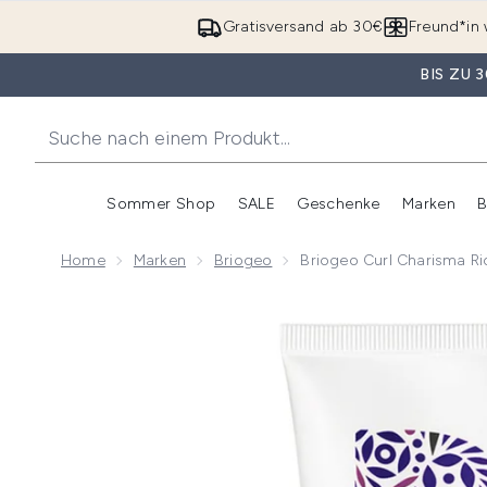
Gratisversand ab 30€
Freund*in 
BIS ZU
Sommer Shop
SALE
Geschenke
Marken
B
Untermenü Anmelden (Somme
Untermenü Anme
Home
Marken
Briogeo
Briogeo Curl Charisma R
Now showing image 1 Briogeo Curl Charisma Rice Am