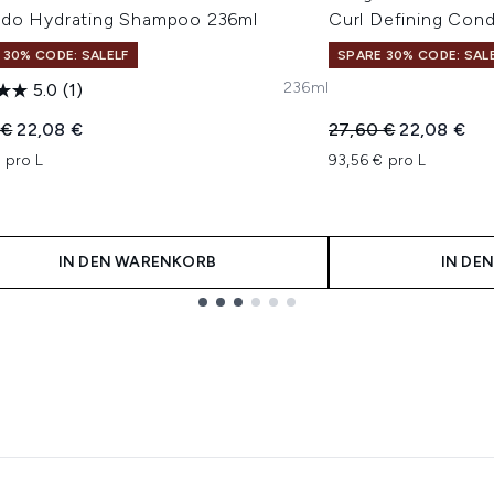
do Hydrating Shampoo 236ml
Curl Defining Cond
 30% CODE: SALELF
SPARE 30% CODE: SAL
236ml
5.0
(1)
indliche Preisempfehlung:
Aktueller Preis:
Unverbindliche Pre
Aktueller Pr
 €
22,08 €
27,60 €
22,08 €
 pro L
93,56 € pro L
IN DEN WARENKORB
IN DE