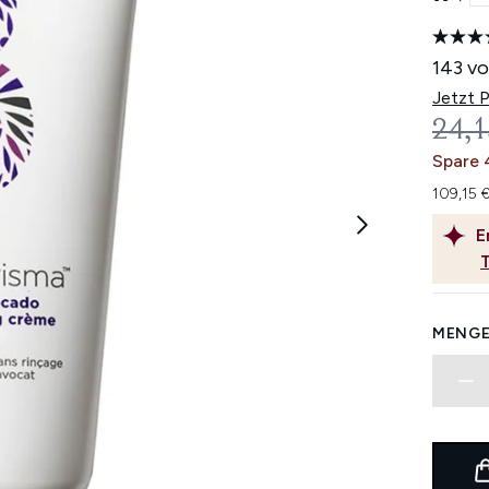
143 vo
Jetzt 
UNV
24,1
Spare 
109,15 
E
MENGE